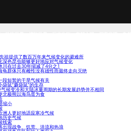
事
动物世界
植物世界
远古生物
未解之谜
探索发现
自
的先祖提供了数百万年来气候变化的避难所
比深色昆虫能够更好地应对气候变化
川在过去30年缩减了4分之1
海龟群体只有雌性没有雄性而最终走向灭绝
一段短暂的干旱气候有关
袋鼠“麝袋鼠”的生存
年中气候变冷和大陆冰量周期的长期发展趋势并不相同
使北极熊以海鸟蛋为食
性
显缩小
候
欧洲人更好地适应寒冷气候
地历史气候
候线索
将出现战争、饥荒、洪流和热浪