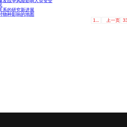
爆发战争风险影响人类安全
民
关系的研究新进展
对物种影响的地图
1...
上一页
3