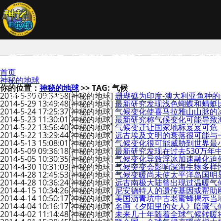
首页
科技新知
宇宙奥秘
航空航天
国家地理
历史军
首页
神秘的地球
你的位置：
神秘的地球
>> TAG: 气候
2014-5-30 09:34:58
[神秘的地球]
珊瑚礁为印度-澳大利亚鱼种
SCIENCE NEWS
2014-5-29 13:49:48
[神秘的地球]
最新研究发现浅色蝴蝶和蜻蜓
2014-5-24 17:25:37
[神秘的地球]
气候变化使喜马拉雅山山脉的冰
2014-5-23 11:30:01
[神秘的地球]
最新研究称气候变化可能导致
2014-5-22 13:56:40
[神秘的地球]
气候变迁让国家地标岌岌可危
2014-5-22 13:29:44
[神秘的地球]
远古埃及文明的衰落很可能与
2014-5-13 15:08:01
[神秘的地球]
气候变化很可能威胁到世界最小
2014-5-09 09:36:18
[神秘的地球]
最新研究发现在过去530万
2014-5-05 10:30:35
[神秘的地球]
气候变化导致浮冰加速融化迫
2014-4-30 10:31:03
[神秘的地球]
气候突变会影响深海生物多样
2014-4-28 12:45:53
[神秘的地球]
气候变暖尚未使太平洋岛国明
2014-4-28 10:36:24
[神秘的地球]
远古南极大陆曾出现过温暖气
2014-4-15 10:34:26
[神秘的地球]
尼安德特人的遗传基因或帮助
2014-4-14 10:50:17
[神秘的地球]
美国沥青坑中古老蜜蜂揭示当
2014-4-04 10:16:17
[神秘的地球]
名画《夕阳里的女人》暗藏气
2014-4-02 11:14:48
[神秘的地球]
未来几十年随着全球气候转暖