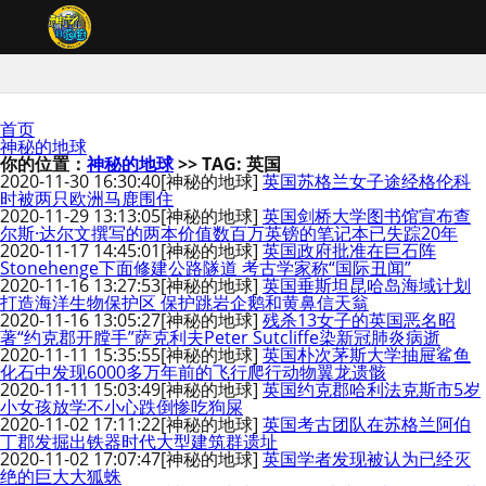
首页
神秘的地球
你的位置：
神秘的地球
>> TAG: 英国
2020-11-30 16:30:40
[神秘的地球]
英国苏格兰女子途经格伦科
时被两只欧洲马鹿围住
2020-11-29 13:13:05
[神秘的地球]
英国剑桥大学图书馆宣布查
尔斯·达尔文撰写的两本价值数百万英镑的笔记本已失踪20年
2020-11-17 14:45:01
[神秘的地球]
英国政府批准在巨石阵
Stonehenge下面修建公路隧道 考古学家称“国际丑闻”
2020-11-16 13:27:53
[神秘的地球]
英国垂斯坦昆哈岛海域计划
打造海洋生物保护区 保护跳岩企鹅和黄鼻信天翁
2020-11-16 13:05:27
[神秘的地球]
残杀13女子的英国恶名昭
著“约克郡开膛手”萨克利夫Peter Sutcliffe染新冠肺炎病逝
2020-11-11 15:35:55
[神秘的地球]
英国朴次茅斯大学抽屉鲨鱼
化石中发现6000多万年前的飞行爬行动物翼龙遗骸
2020-11-11 15:03:49
[神秘的地球]
英国约克郡哈利法克斯市5岁
小女孩放学不小心跌倒惨吃狗屎
2020-11-02 17:11:22
[神秘的地球]
英国考古团队在苏格兰阿伯
丁郡发掘出铁器时代大型建筑群遗址
2020-11-02 17:07:47
[神秘的地球]
英国学者发现被认为已经灭
绝的巨大大狐蛛