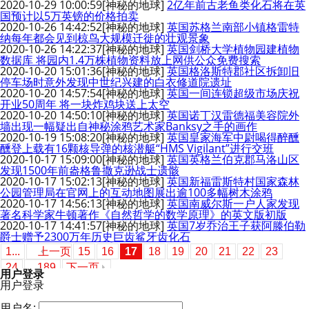
2020-10-29 10:00:59
[神秘的地球]
2亿年前古老鱼类化石将在英
国预计以5万英镑的价格拍卖
2020-10-26 14:42:52
[神秘的地球]
英国苏格兰南部小镇格雷特
纳每年都会见到椋鸟大规模迁徙的壮观景象
2020-10-26 14:22:37
[神秘的地球]
英国剑桥大学植物园建植物
数据库 将园内1.4万株植物资料放上网供公众免费搜索
2020-10-20 15:01:36
[神秘的地球]
英国格洛斯特郡社区拆卸旧
停车场时意外发现中世纪兴建的白衣修道院遗址
2020-10-20 14:57:54
[神秘的地球]
英国一间连锁超级市场庆祝
开业50周年 将一块炸鸡块送上太空
2020-10-20 14:50:10
[神秘的地球]
英国诺丁汉雷德福美容院外
墙出现一幅疑出自神秘涂鸦艺术家Banksy之手的画作
2020-10-19 15:08:20
[神秘的地球]
英国皇家海军中尉喝得醉醺
醺登上载有16颗核导弹的核潜艇“HMS Vigilant”进行交班
2020-10-17 15:09:00
[神秘的地球]
英国英格兰伯克郡马洛山区
发现1500年前盎格鲁撒克逊战士遗骸
2020-10-17 15:02:13
[神秘的地球]
英国新福雷斯特村国家森林
公园管理局在官网上的互动地图展出逾100多幅树木涂鸦
2020-10-17 14:56:13
[神秘的地球]
英国南威尔斯一户人家发现
著名科学家牛顿著作《自然哲学的数学原理》的英文版初版
2020-10-17 14:41:57
[神秘的地球]
英国7岁乔治王子获阿滕伯勒
爵士赠予2300万年历史巨齿鲨牙齿化石
1...
上一页
15
16
17
18
19
20
21
22
23
24
...189
下一页
用户登录
用户登录
用户名: