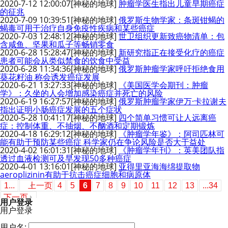
2020-7-12 12:00:07
[神秘的地球]
肿瘤学医生指出儿童早期癌症
的征兆
2020-7-09 10:39:51
[神秘的地球]
俄罗斯生物学家：条斑钳蝎的
蝎毒可用于治疗自身免疫性疾病和某些癌症
2020-7-03 12:48:12
[神秘的地球]
世卫组织更新致癌物清单：包
含咸鱼、坚果和瓜子等畅销零食
2020-6-28 15:28:47
[神秘的地球]
新研究指正在接受化疗的癌症
患者可能会从类似禁食的饮食中受益
2020-6-28 11:34:36
[神秘的地球]
俄罗斯肿瘤学家呼吁拒绝食用
葵花籽油 称会诱发癌症发展
2020-6-21 13:27:33
[神秘的地球]
《美国医学会期刊：肿瘤
学》：久坐的人会增加感染癌症并死亡的风险
2020-6-19 16:27:57
[神秘的地球]
俄罗斯肿瘤学家伊万·卡拉谢夫
指出证明小肠癌症发展的五个症状
2020-5-28 10:41:17
[神秘的地球]
四个简单习惯可让人远离癌
症：控制体重、不抽烟、不酗酒和定期锻炼
2020-4-18 16:29:12
[神秘的地球]
《肿瘤学年鉴》：阿司匹林可
能有助于预防某些癌症 科学家仍在争论风险是否大于益处
2020-4-02 16:01:31
[神秘的地球]
《肿瘤学年刊》：英美团队指
透过血液检测可及早发现50多种癌症
2020-4-01 13:16:01
[神秘的地球]
亚得里亚海海绵提取物
aeroplizinin有助于抗击癌症细胞和病原体
1...
上一页
4
5
6
7
8
9
10
11
12
13
...34
下一页
用户登录
用户登录
用户名: