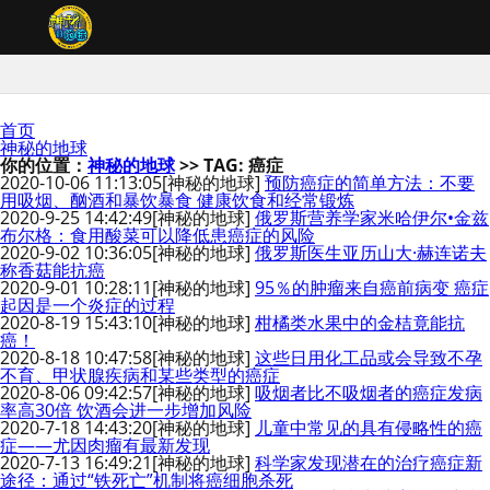
首页
神秘的地球
你的位置：
神秘的地球
>> TAG: 癌症
2020-10-06 11:13:05
[神秘的地球]
预防癌症的简单方法：不要
用吸烟、酗酒和暴饮暴食 健康饮食和经常锻炼
2020-9-25 14:42:49
[神秘的地球]
俄罗斯营养学家米哈伊尔•金兹
布尔格：食用酸菜可以降低患癌症的风险
2020-9-02 10:36:05
[神秘的地球]
俄罗斯医生亚历山大·赫连诺夫
称香菇能抗癌
2020-9-01 10:28:11
[神秘的地球]
95％的肿瘤来自癌前病变 癌症
起因是一个炎症的过程
2020-8-19 15:43:10
[神秘的地球]
柑橘类水果中的金桔竟能抗
癌！
2020-8-18 10:47:58
[神秘的地球]
这些日用化工品或会导致不孕
不育、甲状腺疾病和某些类型的癌症
2020-8-06 09:42:57
[神秘的地球]
吸烟者比不吸烟者的癌症发病
率高30倍 饮酒会进一步增加风险
2020-7-18 14:43:20
[神秘的地球]
儿童中常见的具有侵略性的癌
症——尤因肉瘤有最新发现
2020-7-13 16:49:21
[神秘的地球]
科学家发现潜在的治疗癌症新
途径：通过“铁死亡”机制将癌细胞杀死