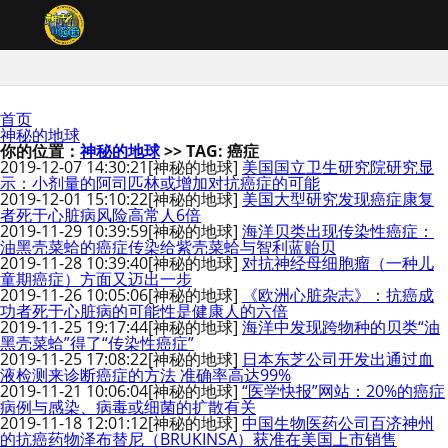
首页
神秘的地球
你的位置：
神秘的地球
>> TAG: 癌症
2019-12-07 14:30:21
[神秘的地球]
美国国立卫生研究院研究显
示：小剂量的阿司匹林或增加对抗癌症的可能
2019-12-01 15:10:22
[神秘的地球]
美国大型研究发现癌症康复
者死于心脏病风险高常人6倍
2019-11-29 10:39:59
[神秘的地球]
海洋贝类出现传染性癌症：
油黑壳菜蛤的癌症传染给紫壳菜蛤与智利蓝贻贝
2019-11-28 10:39:40
[神秘的地球]
对抗神经母细胞瘤（一种儿
童期癌症）方面又迈出一步
2019-11-26 10:05:06
[神秘的地球]
《欧洲心脏杂志》：抗癌成
功者死于心脏病的可能性是健康人的六倍
2019-11-25 19:17:44
[神秘的地球]
海洋中发现跨物种的贝类“油
黑壳菜蛤”得了“传染性癌症”
2019-11-25 17:08:22
[神秘的地球]
日本东芝公司开发出通过血
液检测来诊断癌症的方法 准确率高达99%
2019-11-21 10:06:04
[神秘的地球]
“医学快报”网站：20%的癌症
病例与感染、病毒或细菌的扩散有关
2019-11-18 12:01:12
[神秘的地球]
中国生物医药公司百济神州
的抗癌药物泽布替尼（BRUKINSA）获准在美国上市销售