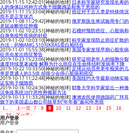
2019-11-15 12:42:01
[神秘的地球]
日本科学家研究发现长寿的
人的身体以何种方式免于细菌感染和免于患癌的
2019-11-11 15:33:04
[神秘的地球]
癌症对于古人类是特殊情况
而不是正常状态
2019-11-08 11:29:42
[神秘的地球]
俄罗斯医生将试验用专门的
老鼠诊断癌症肿瘤
2019-11-02 10:23:51
[神秘的地球]
石榴对预防癌症、心脏病和
自身免疫性疾病的好处
2019-11-02 10:03:10
[神秘的地球]
科学家发现防止癌症扩散的
办法：药物AMG 510与KRAS蛋白相结合
2019-11-01 15:55:38
[神秘的地球]
美国专家发现早期心脏疾病
征兆会发出癌症警告
2019-10-23 15:23:06
[神秘的地球]
研究证明老年人的细胞分裂
速度持续显著减慢 解释为什么癌症在生命终结时发病率下降
2019-10-22 10:33:50
[神秘的地球]
足球运动员患老年痴呆的几
率是普通人的3.5倍 却很少会得心脏病和癌症
2019-10-17 11:22:48
[神秘的地球]
美国纽约大学最新动物实验
证实电子烟致癌
2019-10-16 10:24:36
[神秘的地球]
耶鲁大学科学家提出一种激
活免疫系统治疗恶性肿瘤新方法
2019-10-13 11:33:28
[神秘的地球]
澳洲农民使用德国药厂拜耳
旗下的美国孟山都公司除草剂“年年春”逾40年患癌
1...
上一页
7
8
9
10
11
12
13
14
15
16
...34
下一页
用户登录
用户登录
用户名: