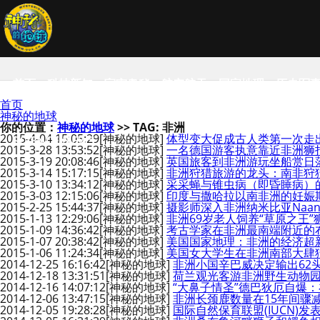
首页
科技新知
宇宙奥秘
航空航天
国家地理
历史军
首页
神秘的地球
你的位置：
神秘的地球
>> TAG: 非洲
2015-4-04 15:05:29
[神秘的地球]
体型变大促成古人类第一次走
SCIENCE NEWS
2015-3-28 13:53:52
[神秘的地球]
一名德国游客执意靠近非洲狮
2015-3-19 20:08:46
[神秘的地球]
英国旅客到非洲游玩坐船赏日
2015-3-14 15:17:15
[神秘的地球]
非洲狩猎旅游的龙头：南非狩
2015-3-10 13:34:12
[神秘的地球]
采采蝇与锥虫病（即昏睡病）
2015-3-03 12:15:06
[神秘的地球]
印度与撒哈拉以南非洲的妊娠
2015-2-25 15:44:37
[神秘的地球]
摄影师深入非洲纳米比亚Naan
2015-1-13 12:29:06
[神秘的地球]
非洲69岁老人饲养“草原之王”
2015-1-09 14:36:42
[神秘的地球]
考古学家在非洲最南端附近的
2015-1-07 20:38:42
[神秘的地球]
美国国家地理：非洲的经济超
2015-1-06 11:24:34
[神秘的地球]
美国女大学生在非洲南部大肆
2014-12-25 16:16:42
[神秘的地球]
非洲小国辛巴威决定输出62
2014-12-18 13:31:51
[神秘的地球]
荷兰观光客游非洲野生动物
2014-12-16 14:07:12
[神秘的地球]
“大鼻子情圣”德巴狄厄自爆
2014-12-06 13:47:15
[神秘的地球]
非洲长颈鹿数量在15年间骤减
2014-12-05 19:28:28
[神秘的地球]
国际自然保育联盟(IUCN)