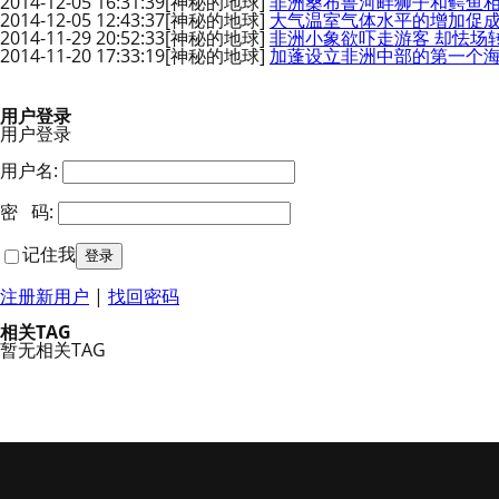
2014-12-05 16:31:39
[神秘的地球]
非洲桑布鲁河畔狮子和鳄鱼
2014-12-05 12:43:37
[神秘的地球]
大气温室气体水平的增加促成
2014-11-29 20:52:33
[神秘的地球]
非洲小象欲吓走游客 却怯场
2014-11-20 17:33:19
[神秘的地球]
加蓬设立非洲中部的第一个
用户登录
用户登录
用户名:
密 码:
记住我
注册新用户
|
找回密码
相关TAG
暂无相关TAG