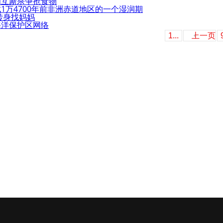
相互厮杀争抢食物
1万4700年前非洲赤道地区的一个湿润期
转身找妈妈
海洋保护区网络
1...
上一页