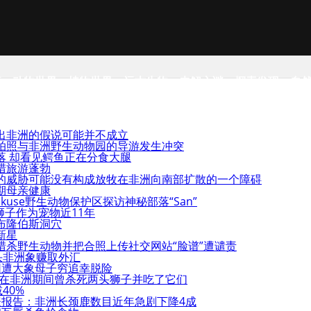
事
动物世界
植物世界
远古生物
未解之谜
探索发现
自
出非洲的假说可能并不成立
拍照与非洲野生动物园的导游发生冲突
落 却看见鳄鱼正在分食大腿
猎旅游蓬勃
的威胁可能没有构成放牧在非洲向南部扩散的一个障碍
期母亲健康
kuse野生动物保护区探访神秘部落“San”
狮子作为宠物近11年
布隆伯斯洞穴
新星
猎杀野生动物并把合照上传社交网站“脸谱”遭谴责
头非洲象赚取外汇
园遭大象母子穷追幸脱险
：在非洲期间曾杀死两头狮子并吃了它们
40%
发表报告：非洲长颈鹿数目近年急剧下降4成