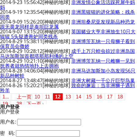
2014-9-23 15:56:42
[神秘的地球]
非洲发情公象活活踩死犀牛妈
妈
2014-9-19 12:35:54
[神秘的地球]
非洲黑猩猩的进化策略：残杀
同类
2014-9-09 15:26:20
[神秘的地球]
非洲坦桑尼亚发现新品种恐龙
跟无畏龙同样是泰坦巨龙属
2014-9-07 13:15:20
[神秘的地球]
英国赌业大亨非洲放生10只大
猩猩 5头疑遭善妒同类残杀
2014-8-29 15:38:11
[神秘的地球]
非洲博茨瓦纳一只母狮子看到
保育员会撒娇
2014-8-29 10:28:12
[神秘的地球]
成千上万只蝗虫掠过非洲岛国
马达加斯加首都塔那那利佛的上空
2014-8-29 10:21:10
[神秘的地球]
非洲博茨瓦纳一只雌狮一见到
抚养者就热情地扑上去拥抱
2014-8-28 14:06:04
[神秘的地球]
非洲马达加斯加小岛发现56只
新品种树蛙
2014-8-27 13:48:47
[神秘的地球]
非洲大树藏一千公斤巨型鸟巢
2014-8-26 15:20:21
[神秘的地球]
致命的邂逅：当非洲狮子遇到
羚羊
1...
上一页
10
11
12
13
14
15
16
17
18
19
...28
下一页
用户登录
用户登录
用户名:
密 码: