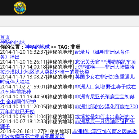
首页
神秘的地球
你的位置：
神秘的地球
>> TAG: 非洲
2014-11-20 16:32:37
[神秘的地球]
纪录片《姚明非洲保育任
务》播出
2014-11-20 16:26:11
[神秘的地球]
忘记关天窗 非洲猎豹趴车顶
2014-11-17 14:00:18
[神秘的地球]
北非猕猴——非洲大陆撒哈
拉沙漠以北地区除人类以外唯一的灵长类
2014-11-17 13:08:27
[神秘的地球]
英国少女在非洲加蓬重遇儿
时玩伴大猩猩
2014-11-02 21:59:01
[神秘的地球]
非洲人口急增 野生狮子或在
2050年前绝种
2014-10-11 19:44:50
[神秘的地球]
非洲肯尼亚长颈鹿宝宝初诞
生 全程同伴守护
2014-10-11 11:20:05
[神秘的地球]
非洲北部的沙漠化可能在700
万年前就已开始
2014-10-09 16:11:04
[神秘的地球]
埃博拉是如何走出非洲的？
2014-10-07 18:12:33
[神秘的地球]
非洲草原一只猫鼬吓退四头
狮子
2014-9-26 16:11:27
[神秘的地球]
非洲赖比瑞亚惊传两名因感染
伊波拉病毒死亡患者死而复活