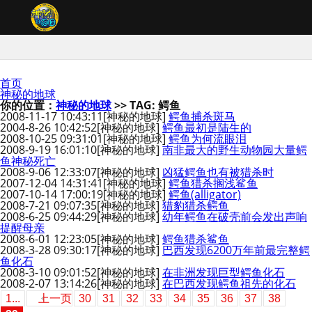
首页
神秘的地球
你的位置：
神秘的地球
>> TAG: 鳄鱼
2008-11-17 10:43:11
[神秘的地球]
鳄鱼捕杀斑马
2004-8-26 10:42:52
[神秘的地球]
鳄鱼最初是陆生的
2008-10-25 09:31:01
[神秘的地球]
鳄鱼为何流眼泪
2008-9-19 16:01:10
[神秘的地球]
南非最大的野生动物园大量鳄
鱼神秘死亡
2008-9-06 12:33:07
[神秘的地球]
凶猛鳄鱼也有被猎杀时
2007-12-04 14:31:41
[神秘的地球]
鳄鱼猎杀搁浅鲨鱼
2007-10-14 17:00:19
[神秘的地球]
鳄鱼(alligator)
2008-7-21 09:07:35
[神秘的地球]
猎豹猎杀鳄鱼
2008-6-25 09:44:29
[神秘的地球]
幼年鳄鱼在破壳前会发出声响
提醒母亲
2008-6-01 12:23:05
[神秘的地球]
鳄鱼猎杀鲨鱼
2008-3-28 09:30:17
[神秘的地球]
巴西发现6200万年前最完整鳄
鱼化石
2008-3-10 09:01:52
[神秘的地球]
在非洲发现巨型鳄鱼化石
2008-2-07 13:14:26
[神秘的地球]
在巴西发现鳄鱼祖先的化石
1...
上一页
30
31
32
33
34
35
36
37
38