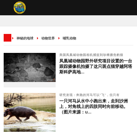
神秘的地球
动物世界
哺乳动物
美国凤凰城动物园相机捕捉到珍稀濒危豹猫
凤凰城动物园野外研究项目设置的一台
跟踪摄像机拍摄了这只斑点猫穿越阿塔
斯科萨高地...
研究发现：奔跑的河马可以“飞”，但只有
一只河马从水中小跑出来，走到沙洲
上，对角线上的四肢同时向前移动。
（图片来源：u...