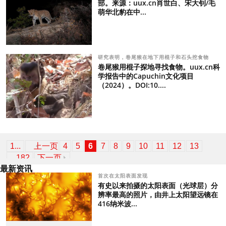
部。来源：uux.cn肖世白、宋大钊/毛
萌华北豹在中...
研究表明，卷尾猴在地下用棍子和石头挖食物
卷尾猴用棍子探地寻找食物。uux.cn科
学报告中的Capuchin文化项目
（2024）。DOI:10....
1...
上一页
4
5
6
7
8
9
10
11
12
13
...182
下一页
最新资讯
首次在太阳表面发现
有史以来拍摄的太阳表面（光球层）分
辨率最高的照片，由井上太阳望远镜在
416纳米波...