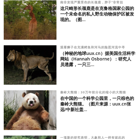
南非发现严重受伤的长颈鹿，脖子“非常扭
这只畸形长颈鹿是在克鲁格国家公园的
一个未命名的私人野生动物保护区被发
现的。（图...
观看狮子在充满鳄鱼和河马的险恶河流中寻
（神秘的地球uux.cn）据美国生活科学
网站（Hannah Osborne）：研究人
员透露，一只三...
秦岭大熊猫：30万年前分化的缩小的大熊猫
在中国的一个科学公园里，一只棕色的
秦岭大熊猫。（图片来源：uux.cn张
远/中新社盖...
一项新的研究表明，大象和人一样有彼此的