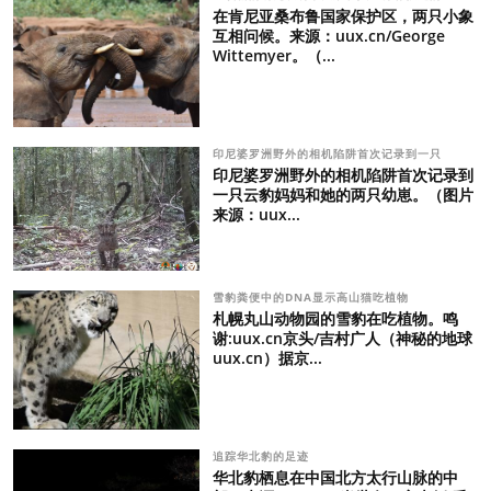
在肯尼亚桑布鲁国家保护区，两只小象
互相问候。来源：uux.cn/George
Wittemyer。（...
印尼婆罗洲野外的相机陷阱首次记录到一只
印尼婆罗洲野外的相机陷阱首次记录到
一只云豹妈妈和她的两只幼崽。（图片
来源：uux...
雪豹粪便中的DNA显示高山猫吃植物
札幌丸山动物园的雪豹在吃植物。鸣
谢:uux.cn京头/吉村广人（神秘的地球
uux.cn）据京...
追踪华北豹的足迹
华北豹栖息在中国北方太行山脉的中