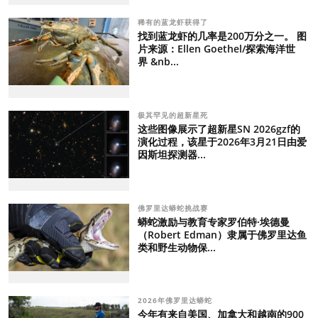
稀有的蓝龙虾获得了
找到蓝龙虾的几率是200万分之一。 图
片来源：Ellen Goethel/探索海洋世
界 &nb...
极其罕见的超新星死
这些图像展示了超新星SN 2026gzf的
演化过程，该星于2026年3月21日由爱
因斯坦探测器...
佛罗里达蟒蛇挑战赛
蟒蛇激励与教育专家罗伯特·埃德曼
（Robert Edman）隶属于佛罗里达鱼
类和野生动物保...
2026年佛罗里达蟒蛇
今年有来自美国、加拿大和越南的900