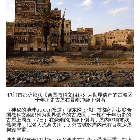
也门首都萨那获联合国教科文组织列为世界遗产的古城区
千年历史古屋在暴雨冲袭下倒塌
（神秘的地球uux.cn报道）据东网：也门首都萨那获联合
国教科文组织列为世界遗产的古城区，一栋有千年历史的
古屋上周五（7日）在豪雨的冲袭下倒塌，屋内财物被残
骸掩埋，12名人流离失所，另外古城数周内已有百栋房屋
损毁严重。
涉事楼房建于11世纪，但多年来在战争下受损严重，加上