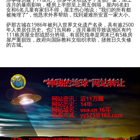
连月的暴雨影响，楼房上半部至上周五倒塌，屋内6名妇
女和6名儿童有家归不得，屋主伤心地说：“我们的所有都
被掩埋了”，他恳求外界帮助，找到避难所安置一家大小。
萨那古城在1986年被列入世界文化遗产名录，具有逾2500
年人类居住历史。也门当局称，连月暴雨导致该地区有约
111栋房屋全部或部分坍塌，有居民指单是周末已有5栋房
屋严重损毁，政府向国际教科文组织求助，拯救日久失修
的古城。