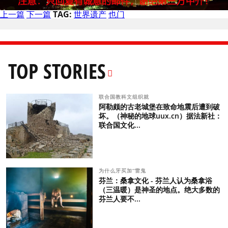
上一篇
下一篇
TAG:
世界遗产
也门
TOP STORIES
联合国教科文组织就
阿勒颇的古老城堡在致命地震后遭到破
坏。（神秘的地球uux.cn）据法新社：
联合国文化...
为什么牙买加“雷鬼
芬兰：桑拿文化 - 芬兰人认为桑拿浴
（三温暖）是神圣的地点。绝大多数的
芬兰人要不...