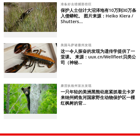
准备好去猎捕那些巨
保护人士估计大沼泽地有10万到30万条
入侵蟒蛇。 图片来源：Heiko Kiera /
Shutters...
美国马萨诸塞州发现
这一令人振奋的发现为遗传学提供了一
堂课。 来源：uux.cn/Wellfleet贝类公
司（神秘...
康涅狄格州首次发现
一只年轻的美洲黑熊幼崽紧抓着北卡罗
来纳州鳄鱼河国家野生动物保护区一棵
红枫树的背...