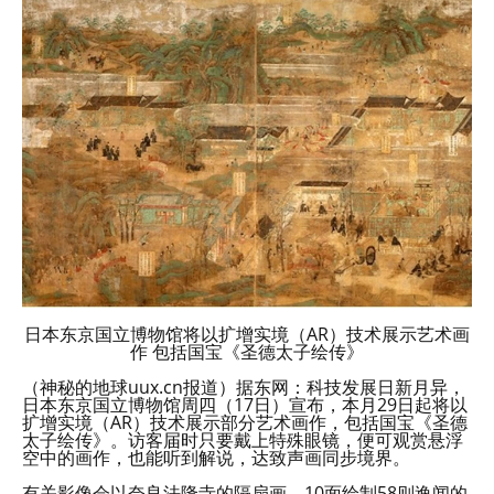
日本东京国立博物馆将以扩增实境（AR）技术展示艺术画
作 包括国宝《圣德太子绘传》
（神秘的地球uux.cn报道）据东网：科技发展日新月异，
日本东京国立博物馆周四（17日）宣布，本月29日起将以
扩增实境（AR）技术展示部分艺术画作，包括国宝《圣德
太子绘传》。访客届时只要戴上特殊眼镜，便可观赏悬浮
空中的画作，也能听到解说，达致声画同步境界。
有关影像会以奈良法隆寺的隔扇画、10面绘制58则逸闻的