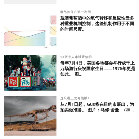
氧气如何在第一次倒
瓶装葡萄酒中的氧气转移和反应性受多
种重叠机制控制，这些机制作用于不同
的时间尺度...
13张令人难以置信的
每年7月4日，美国各地都会举行成千上
万场游行庆祝国家生日——1976年更是
如此。 图...
这只霸王龙可能以3
从7月1日起，Gus将在纽约市展出，为
拍卖做准备。 图片：马修·舍曼 （神...