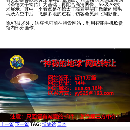
《圣德太子绘传》为基础，再配合高清图像、5G及AR技
术展示。其中一个看点是圣德太子骑着甲斐国敬献的黑毛
马跃入空中后，飞越多地的过程，访客会见到飞翔影像。
除AR技术外，访客也可前往特设网站，利用智能手机欣赏
馆内部分画作。
上一篇
下一篇
TAG:
博物馆
日本