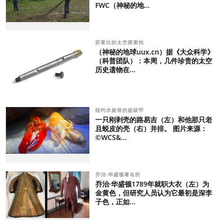
FWC（神秘的地...
苏富比的太空探索拍
（神秘的地球uux.cn）据《大众科学》
（科普团队）：本周，几件珍贵的太空
历史遗物在...
纽约水族馆的超级罕
一只刚剥壳的路易吉（左）和他那只老
且蜕皮的壳（右）并排。 图片来源：
©WCS&...
乔治·华盛顿著名的
乔治·华盛顿1789年就职大衣（左）为
金黄色，但研究人员认为它最初是深李
子色，正如...