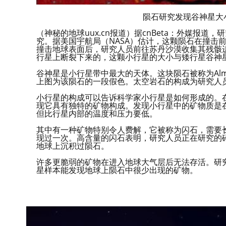
陨石研究发现谷神星大
（神秘的地球uux.cn报道）据cnBeta：外媒报
究。据美国宇航局（NASA）估计，这颗陨石在撞击
撞击地球表面后，研究人员前往苏丹沙漠收集其残骸
行星上断裂下来的，这颗小行星的大小与矮行星谷神
谷神星是小行星带中最大的天体。这块陨石被称为Almah
上图为该陨石的一段假色。太空岩石的构成为研究人
小行星的构成可以告诉科学家小行星是如何形成的。在
现它具有独特的矿物构成。发现小行星中的矿物质是
但比行星内部的温度和压力要低。
其中有一种矿物特别令人费解，它被称为闪石，需要
现过一次。高含量的闪石表明，研究人员正在研究的
地球上沉积过陨石。
许多更脆弱的矿物在进入地球大气层后无法存活。研究人
星样本能发现地球上陨石中很少出现的矿物。