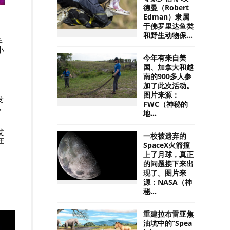
德曼（Robert
Edman）隶属
于佛罗里达鱼类
和野生动物保...
并
小
今年有来自美
国、加拿大和越
。
南的900多人参
加了此次活动。
图片来源：
发
FWC（神秘的
，
地...
发
一枚被遗弃的
在
SpaceX火箭撞
上了月球，真正
的问题接下来出
现了。图片来
源：NASA（神
秘...
重建拉布雷亚焦
油坑中的“Spea