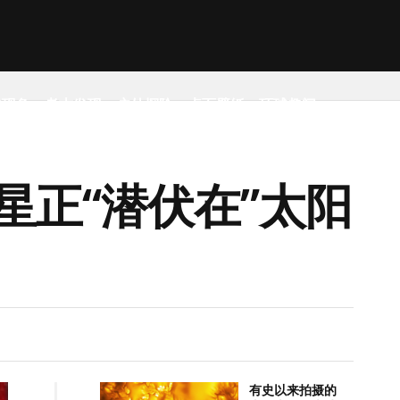
然现象
考古发现
户外探险
桌面壁纸
环球趣闻
正“潜伏在”太阳
有史以来拍摄的