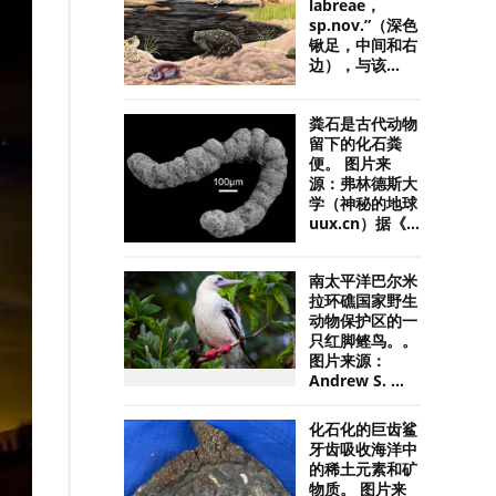
labreae，
sp.nov.”（深色
锹足，中间和右
边），与该...
粪石是古代动物
留下的化石粪
便。 图片来
源：弗林德斯大
学（神秘的地球
uux.cn）据《...
南太平洋巴尔米
拉环礁国家野生
动物保护区的一
只红脚鲣鸟。。
图片来源：
Andrew S. ...
化石化的巨齿鲨
牙齿吸收海洋中
的稀土元素和矿
物质。 图片来