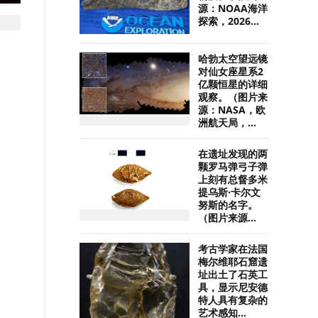
源：NOAA海洋
探索，2026...
哈勃太空望远镜
对仙女座星系2
亿颗恒星的详细
观察。（图片来
源：NASA，欧
洲航天局，...
在遗址发现的两
颗罗马弹弓子弹
上刻有总督多米
提乌斯·卡尔文
努斯的名字。
（图片来源...
考古学家在法国
梅尔维耶石窟遗
址出土了石英工
具，显示尼安德
特人具有复杂的
艺术感知...