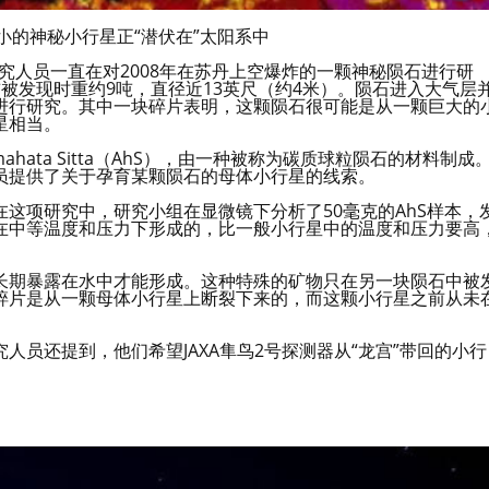
小的神秘小行星正“潜伏在”太阳系中
道，研究人员一直在对2008年在苏丹上空爆炸的一颗神秘陨石进行研
前被发现时重约9吨，直径近13英尺（约4米）。陨石进入大气层
进行研究。其中一块碎片表明，这颗陨石很可能是从一颗巨大的
星相当。
ata Sitta（AhS），由一种被称为碳质球粒陨石的材料制成
员提供了关于孕育某颗陨石的母体小行星的线索。
这项研究中，研究小组在显微镜下分析了50毫克的AhS样本，
在中等温度和压力下形成的，比一般小行星中的温度和压力要高
长期暴露在水中才能形成。这种特殊的矿物只在另一块陨石中被
碎片是从一颗母体小行星上断裂下来的，而这颗小行星之前从未
员还提到，他们希望JAXA隼鸟2号探测器从“龙宫”带回的小行