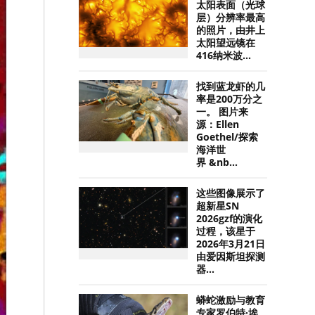
太阳表面（光球
层）分辨率最高
的照片，由井上
太阳望远镜在
416纳米波...
找到蓝龙虾的几
率是200万分之
一。 图片来
源：Ellen
Goethel/探索
海洋世
界 &nb...
这些图像展示了
超新星SN
2026gzf的演化
过程，该星于
2026年3月21日
由爱因斯坦探测
器...
蟒蛇激励与教育
专家罗伯特·埃