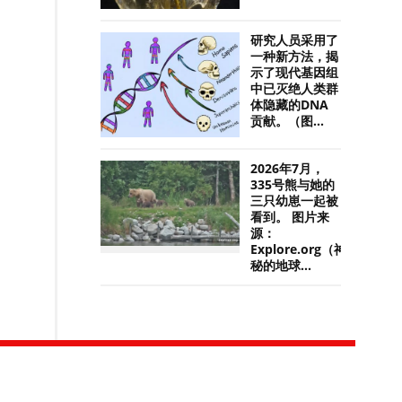
研究人员采用了
一种新方法，揭
示了现代基因组
中已灭绝人类群
体隐藏的DNA
贡献。（图...
2026年7月，
335号熊与她的
三只幼崽一起被
看到。 图片来
源：
Explore.org（神
秘的地球...