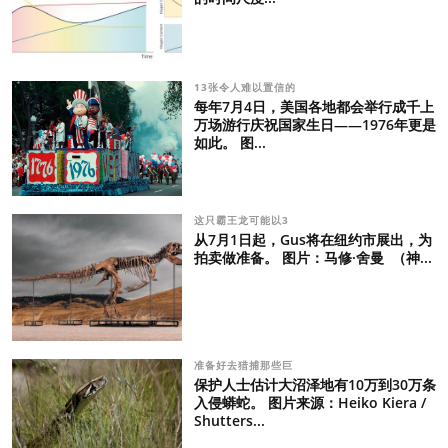
13张令人难以置信的
每年7月4日，美国各地都会举行成千上
万场游行庆祝国家生日——1976年更是
如此。 图...
这只霸王龙可能以3
从7月1日起，Gus将在纽约市展出，为
拍卖做准备。 图片：马修·舍曼 （神...
准备好去猎捕那些巨
保护人士估计大沼泽地有10万到30万条
入侵蟒蛇。 图片来源：Heiko Kiera /
Shutters...