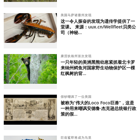
美国马萨诸塞州发现
这一令人振奋的发现为遗传学提供了一
堂课。 来源：uux.cn/Wellfleet贝类公
司（神秘...
康涅狄格州首次发现
一只年轻的美洲黑熊幼崽紧抓着北卡罗
来纳州鳄鱼河国家野生动物保护区一棵
红枫树的背...
假钞嘲讽了一位美国
被称为“伟大的Loco Foco巨兽”，这是
一种用来嘲讽安德鲁·杰克逊总统银行政
策的假...
巨齿鲨即将成为马里