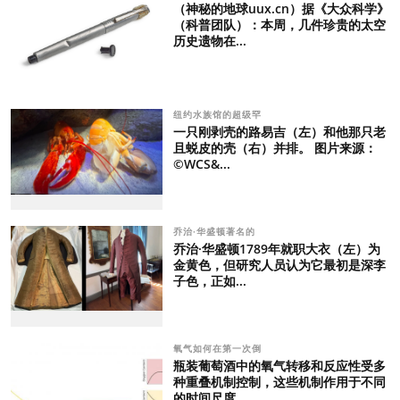
（神秘的地球uux.cn）据《大众科学》
（科普团队）：本周，几件珍贵的太空
历史遗物在...
纽约水族馆的超级罕
一只刚剥壳的路易吉（左）和他那只老
且蜕皮的壳（右）并排。 图片来源：
©WCS&...
乔治·华盛顿著名的
乔治·华盛顿1789年就职大衣（左）为
金黄色，但研究人员认为它最初是深李
子色，正如...
氧气如何在第一次倒
瓶装葡萄酒中的氧气转移和反应性受多
种重叠机制控制，这些机制作用于不同
的时间尺度...