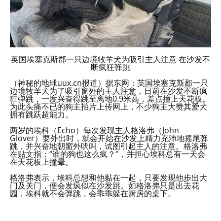
英国埃塞克斯郡一只边境牧羊犬为吸引主人注意 在沙发不
断疯狂弹跳
（神秘的地球uux.cn报道）据东网：英国埃塞克斯郡一只
边境牧羊犬为了吸引窗外的主人注意，日前在沙发不断疯
狂弹跳，一度兴奋得跳至离地0.9米高，差点撞上天花板。
为此头痛不已的狗主拍片上传网上，不少狗主大赞其爱犬
拥有跳跃超能力。
两岁的埃科（Echo）每次发现主人格洛弗（John
Glover）要外出时，就会开始在沙发上精力充沛地摇尾弹
跳，并兴奋地朝窗外吠叫，试图引起主人的注意。格洛弗
在贴文指：“谁的狗也这么疯？”，并担心埃科总有一天会
在天花板上撞晕。
格洛弗表示，埃科总想和他黏在一起，只要发现他步出大
门及关门，便会发疯似在沙发跳。如格洛弗只是出去花
园，埃科就不会弹跳，会乖乖躲在厨房的桌下。