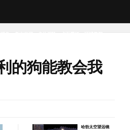
然现象
考古发现
户外探险
桌面壁纸
环球趣闻
利的狗能教会我
哈勃太空望远镜