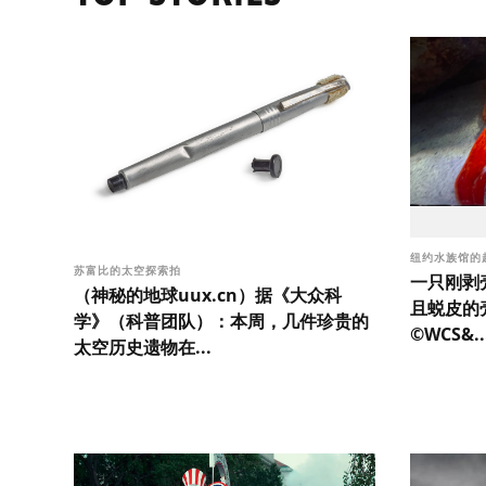
纽约水族馆的
苏富比的太空探索拍
一只刚剥
（神秘的地球uux.cn）据《大众科
且蜕皮的
学》（科普团队）：本周，几件珍贵的
©WCS&..
太空历史遗物在...