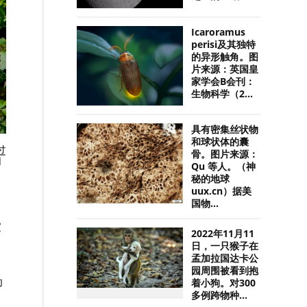
Icaroramus
perisi及其独特
的异形触角。图
片来源：英国皇
家学会B会刊：
生物科学（2...
具有密集丝状物
和球状体的囊
过
骨。图片来源：
和
Qu 等人。（神
秘的地球
uux.cn）据美
国物...
家
2022年11月11
日，一只猴子在
孟加拉国达卡公
园周围被看到抱
助
着小狗。对300
多例跨物种...