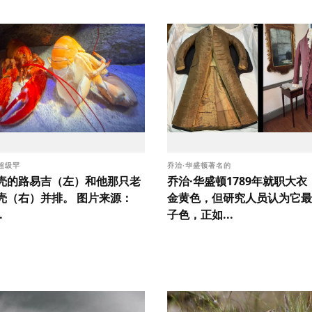
超级罕
乔治·华盛顿著名的
壳的路易吉（左）和他那只老
乔治·华盛顿1789年就职大
壳（右）并排。 图片来源：
金黄色，但研究人员认为它最
.
子色，正如...