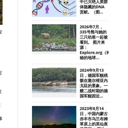
中已灭绝人类群
体隐藏的DNA
贡献。（图...
2026年7月，
发
335号熊与她的
，
三只幼崽一起被
看到。 图片来
源：
Explore.org（神
秘的地球...
2024年9月13
官
日，德国军舰残
骸在塞尔维亚内
戈廷的景象。一
这
艘二战时期的德
国军舰因近...
整
2023年8月14
日，中国内蒙古
事
赤丰市乌兰布姆
草原上的英仙座