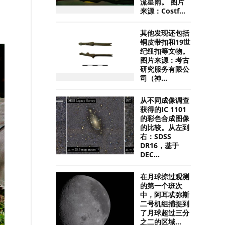
流星雨。 图片
来源：Costf...
其他发现还包括
铜皮带扣和19世
纪纽扣等文物。
图片来源：考古
研究服务有限公
司（神...
从不同成像调查
获得的IC 1101
的彩色合成图像
的比较。从左到
右：SDSS
DR16，基于
DEC...
在月球掠过观测
的第一个班次
中，阿耳忒弥斯
二号机组捕捉到
了月球超过三分
之二的区域...