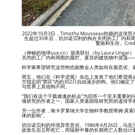
2022年10月3日，Timothy Mousseau
生超过35年后，切尔诺贝利的狗在关闭的工厂内和
繁殖和生存。Credit: 
（神秘的地球uux.cn）据美联社（by Laura U
关闭的工厂内和周围的腐烂、废弃的建筑物中游荡—
科学家希望研究这些狗也能教会人类如何在最恶劣、
周五，他们在《科学进展》杂志上发表了他们希望将
方指定的“禁区”内的302只自由漫步的狗。他们确
与世界上其他狗不同。
“我们有这个千载难逢的机会”为回答一个至关重要的问
项研究的作者之一、国家人类基因组研究所的遗传学家
另一位作者，南卡罗莱纳大学生物科学教授蒂姆·莫索
体的影响”。
切尔诺贝利的环境异常恶劣。1986年4月26日，乌
故发生后立即死亡，而辐射中毒的长期死亡人数估计