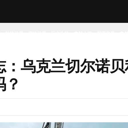
事
动物世界
植物世界
远古生物
未解之谜
探索发现
自
志：乌克兰切尔诺贝
吗？