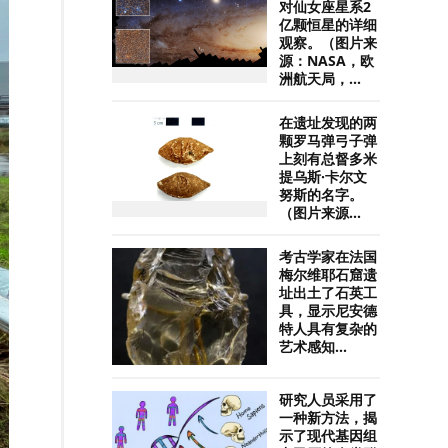
对仙女座星系2
亿颗恒星的详细
观察。（图片来
源：NASA，欧
洲航天局，...
在遗址发现的两
颗罗马弹弓子弹
上刻有总督多米
提乌斯·卡尔文
努斯的名字。
（图片来源...
考古学家在法国
梅尔维耶石窟遗
址出土了石英工
具，显示尼安德
特人具有复杂的
艺术感知...
研究人员采用了
一种新方法，揭
示了现代基因组