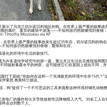
拍摄的这张照片展示了乌克兰切尔诺贝利地区的狗。在世界上最严重的核事故
周围的腐烂、废弃的建筑中游荡——不知何故仍然能够找到食物
Timothy Mousseau via AP
ngar）：在世界上最严重的核事故发生超过35年后，切尔诺贝利的狗在
—不知何故仍然能够找到食物，繁殖和生存。
最退化的环境中生活的新技巧。
成为许多遗传学研究中的第一篇，重点关注生活在灾难现场周围
定了不同辐射暴露水平的种群，这可能使它们在基因上彼此不同，并
题打下基础:“你如何在这样一个充满敌意的环境中生存15代？”
伊莱恩·奥斯特兰德说。
说，狗“提供了一个不可思议的工具来观察这种环境对哺乳动物
克兰发电厂的爆炸和火灾导致放射性沉降物喷入大气。30名工人在
最终会达到数千人。