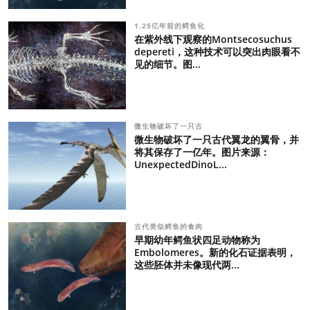
1.25亿年前的鳄鱼化
在紫外线下观察的Montsecosuchus
depereti，这种技术可以突出肉眼看不
见的细节。图...
微生物破坏了一只古
微生物破坏了一只古代翼龙的翼骨，并
将其保存了一亿年。图片来源：
UnexpectedDinoL...
古代类似鳄鱼的食肉
早期幼年鳄鱼状四足动物称为
Embolomeres。新的化石证据表明，
这些胚体并未像现代两...