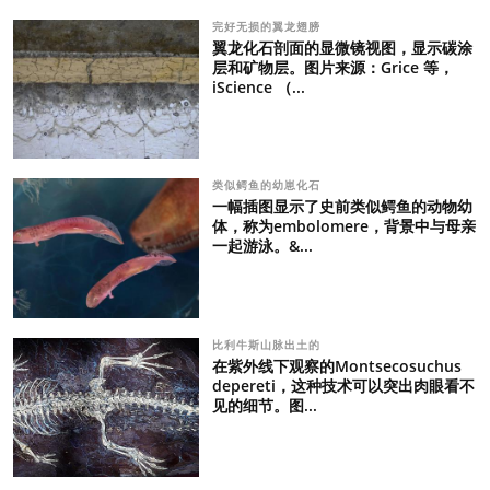
完好无损的翼龙翅膀
翼龙化石剖面的显微镜视图，显示碳涂
层和矿物层。图片来源：Grice 等，
iScience （...
类似鳄鱼的幼崽化石
一幅插图显示了史前类似鳄鱼的动物幼
体，称为embolomere，背景中与母亲
一起游泳。&...
比利牛斯山脉出土的
在紫外线下观察的Montsecosuchus
depereti，这种技术可以突出肉眼看不
见的细节。图...