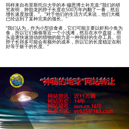
同样来自布里斯托尔大学的本·穆恩博士补充道:“我们的研
究表明，肿肋龙的脖子长度在500万年内翻了一番，然后
增长速度放缓。”。"对于他们的生活方式来说，他们大概
已经达到了某种完美的颈长。"
“我们认为，作为小型掠食者，它们可能主要以虾和小鱼为
食，所以它们偷偷靠近一个小浅滩，然后在水中盘旋，用
头追逐快速游动的猎物的能力是一种很好的生存工具。但
脖子长得多可能会有额外的成本，所以它的长度稳定在刚
好等于躯干的长度。”