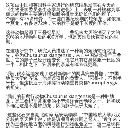
这项由中国和英国科学家进行的研究结果发表在今天的
《生物医学委员会生态学与进化》上，表明一种被称为厚
侧龙的物种主要通过增加新的椎骨来延长他们的脖子。一
个物种有25块椎骨，而一些白垩纪晚期的蛇颈龙，如依拉
丝莫龙，有多达72块，它的脖子是躯干长度的五倍。
这些动物起源于三叠纪早期，二叠纪末大灭绝消灭了大约
90%的地球物种后的400万年，也是灾难后快速变化的时
期。
在这项研究中，研究人员描述了一种新的短颈蛇颈龙祖
先，称为Chusaurus xiangensis，来自中国湖北省早三叠
世。它的脖子已经开始变长，但它只有它身体躯干长度的
一半，相比之下，它后来的亲戚有80%或更高。
“我们很幸运地发现了这种新物种的两具完整骨骼，”中国
地质大学的齐说，他是该项目的负责人。“它很小，不到半
米长，但这接近于海洋爬行动物重要类群Sauropterygia
的祖先。”
“我们的新爬行动物Chusaurus xiangensis是一种肿肋
龙，是三叠纪非常重要的小型海洋食肉动物之一。起初我
不确定这是不是肿肋龙，因为脖子似乎太短了。”
“这些化石来自湖北南漳-远安动物群，”中国地质大学武汉
分校的李天博士说，他是该项目的共同监督人。“近年来，
作为三叠纪最古老的海洋爬行动物组合之一，这一发现得