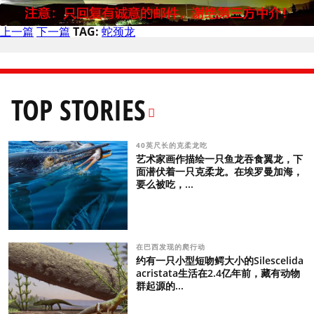
上一篇
下一篇
TAG:
蛇颈龙
TOP STORIES
40英尺长的克柔龙吃
艺术家画作描绘一只鱼龙吞食翼龙，下
面潜伏着一只克柔龙。在埃罗曼加海，
要么被吃，...
在巴西发现的爬行动
约有一只小型短吻鳄大小的Silescelida
acristata生活在2.4亿年前，藏有动物
群起源的...