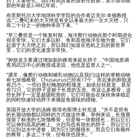
到了大量研究。我们有高质量的放射性数据，显示该动物
群的年龄是2.48亿年前。”
布里斯托尔大学地球科学学院的合作者迈克尔·本顿教授
说:“二叠纪末的大灭绝是有史以来最大的一次大灭绝，只
有二十分之一的物种幸存下来。”
“早三叠世是一个恢复时期，海洋爬行动物在那个时期进化
得非常快，它们大多以虾、鱼和其他海洋生物为食。它们
起源于大灭绝之后，所以我们知道在危机之后的新世界
里，它们的变化速度非常快。”
“肿肋龙主要通过增加新的椎骨来延长脖子，”中国地质调
查局武汉中心的教授成龙说，他也是监督人之一。
“通常，像爬行动物和哺乳动物(以及我们)这样的脊椎动物
有七块颈椎骨。Chusaurus已经有17个，而后来的肿肋龙
有25个。一些白垩纪晚期的蛇颈龙，如依拉丝莫龙，甚至
有72只，它的脖子是躯干长度的五倍。有这么多椎骨，这
些长脖子一定是超级蛇形的，它们可能会在保持身体稳定
的同时快速转动脖子来捕捉鱼腥味的猎物。”
英国开放大学的汤姆·斯塔布斯博士补充道，“并不是所有
的长颈动物都以同样的方式做这件事。举例来说，长颈鹿
保留了标准的七块颈椎骨，但是每一块都很长，所以它们
可以伸到高高的树上。火烈鸟也有很长的脖子，所以它们
可以到达水中进食，因为它们的腿很长，而且它们有额外
的椎骨，多达二十块，但每块也很长。”