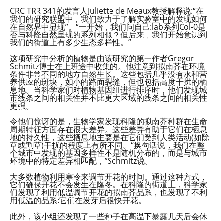
CRC TRR 341的发言人Juliette de Meaux教授解释说:“在
我们的研究联盟中，我们致力于了解实验室中的发现如何
在自然界中显现”。“一开始，我们问自己:lab系列Col-0是
否与科隆自然呈现的系列相似？但后来，我们开始意识到
我们的街道上有多少生态多样性。”
这项研究中分析的植物是由该研究的第一作者Gregor
Schmitz博士在上班途中收集的。他注意到拟南芥在环境
条件非常不同的地方自然生长。这些包括几乎没有水和营
养供应的斑块，如小的路面裂缝，但也包括高度干扰的栖
息地。当科学家们对植物基因组进行排序时，他们发现城
市线条之间的相关性并不比更大区域的线条之间的相关性
更强。
令他们惊讶的是，生物学家发现科隆的拟南芥种群在生命
周期特征方面存在很大差异。这些差异有助于它们在栖息
地的持久性，这些栖息地主要是在它们受到人类活动(如除
草或割草)干扰的程度上有所不同。“换句话说，我们在整
个城市中发现的基因多样性不是随机分布的，而是与城市
环境中的特定差异相匹配，”Schmitz说。
大多数植物利用寒冷来调节开花的时间。通过这种方式，
它们确保开花不会发生在隆冬。在科隆的街道上，科学家
们发现了利用低温调节开花的拟南芥品系，也发现了不利
用低温的品系:它们在发芽后很快开花。
此外，该小组还发现了一些种子在高温下暴露几天后会休