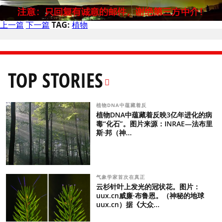
上一篇
下一篇
TAG:
植物
TOP STORIES
植物DNA中蕴藏着反
植物DNA中蕴藏着反映3亿年进化的病
毒“化石”。图片来源：INRAE—法布里
斯·邦（神...
气象学家首次在真正
云杉针叶上发光的冠状花。图片：
uux.cn威廉·布鲁恩。（神秘的地球
uux.cn）据《大众...