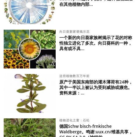
在其他植物内部...
向日葵新家谱揭示花
一个新的向日葵家族树揭示了花的对称
性独立进化了多次。向日葵科的一种，
具有或不具...
这些植物数百万年前
原产于美国东南部的灌木薄荷有24种，
其中一半以上被认为受到威胁或濒危。
资料来源：...
植物进化之窗：石松
德国Schw bisch-frnkische
Waldberge。鸣谢:uux.cn/维基共享，