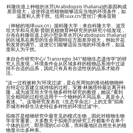
科隆街道上种植的水芹(Arabidopsis thaliana)的基因构成
差异很大，这使得这些植物能够适应当地的环境条件，如
温度和人类干扰。信用:uux.cn/贾丝汀·弗洛雷斯
（神秘的地球uux.cn）据科隆大学：来自科隆大学、波茨
坦大学和马克斯·普朗克植物育种研究所的研究小组发现，
分布在科隆街道上的小型杂草水芹(Arabidopsis thaliana)
的区域系在典型的生命周期特征方面差异很大，例如开花
和发芽的调节。这使它们能够适应当地的环境条件，如温
度和人为干扰。
来自合作研究中心/ Transregio 341“植物生态遗传学”的研
究人员发现，环境条件会从区域多样的植物品系池中过滤
掉不合适的品系，因此只有具有合适性状的品系才能存
活。
“这一过程被称为‘环境过滤’，是众所周知的推动植物物种
在特定位置建立或持续的过程。安雅·林施塔特最近离开科
隆，成为波茨坦大学生物多样性研究的教授，她说:“看到
完全相同的过程也适用于一个物种的不同品系，真是令人
着迷。”。这项研究发表在《生态学杂志》上的文章“拟南
芥城市种群生活史特征多样性的环境过滤”中。
拟南芥是植物研究中最常见的模式生物，因此对植物生物
学非常重要。大多数关于拟南芥的研究工作都集中在单个
个体的后代，即所谓的Col-0系，而科隆地区自然生长的植
物显示出多种系。