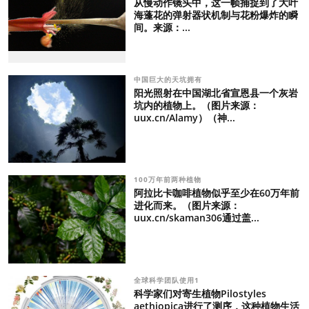
从慢动作镜头中，这一帧捕捉到了大叶
海蓬花的弹射器状机制与花粉爆炸的瞬
间。来源：...
中国巨大的天坑拥有
阳光照射在中国湖北省宣恩县一个灰岩
坑内的植物上。（图片来源：
uux.cn/Alamy）（神...
100万年前两种植物
阿拉比卡咖啡植物似乎至少在60万年前
进化而来。（图片来源：
uux.cn/skaman306通过盖...
全球科学团队使用1
科学家们对寄生植物Pilostyles
aethiopica进行了测序，这种植物生活