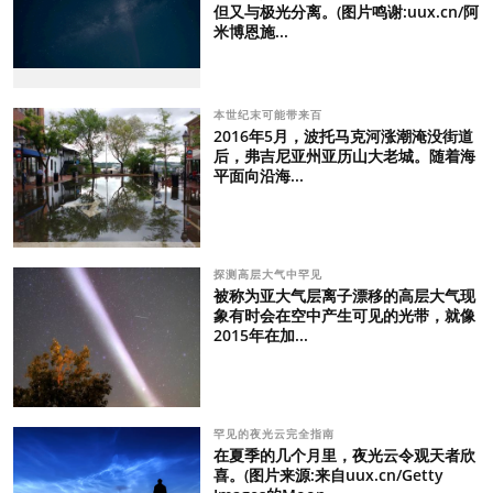
但又与极光分离。(图片鸣谢:uux.cn/阿
米博恩施...
本世纪末可能带来百
2016年5月，波托马克河涨潮淹没街道
后，弗吉尼亚州亚历山大老城。随着海
平面向沿海...
探测高层大气中罕见
被称为亚大气层离子漂移的高层大气现
象有时会在空中产生可见的光带，就像
2015年在加...
罕见的夜光云完全指南
在夏季的几个月里，夜光云令观天者欣
喜。(图片来源:来自uux.cn/Getty