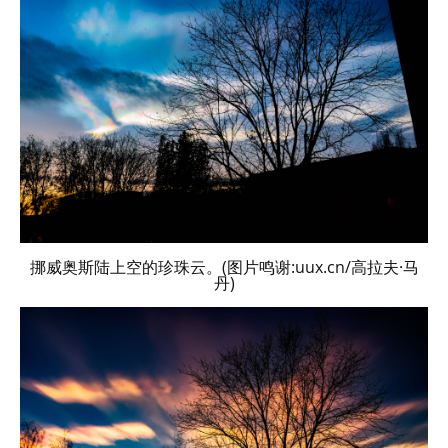
挪威奥斯陆上空的珍珠云。(图片鸣谢:uux.cn/高拉夫·马
丹)