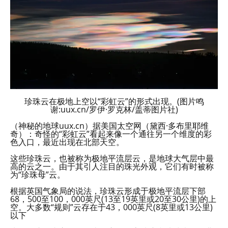
珍珠云在极地上空以“彩虹云”的形式出现。(图片鸣
谢:uux.cn/罗伊·罗克林/盖蒂图片社)
（神秘的地球uux.cn）据美国太空网（黛西·多布里耶维
奇）：奇怪的“彩虹云”看起来像一个通往另一个维度的彩
色入口，最近出现在北部天空。
这些珍珠云，也被称为极地平流层云，是地球大气层中最
高的云之一。由于其引人注目的珠光外观，它们有时被称
为“珍珠母”云。
根据英国气象局的说法，珍珠云形成于极地平流层下部
68，500至100，000英尺(13至19英里或20至30公里)的上
空。大多数“规则”云存在于43，000英尺(8英里或13公里)
以下