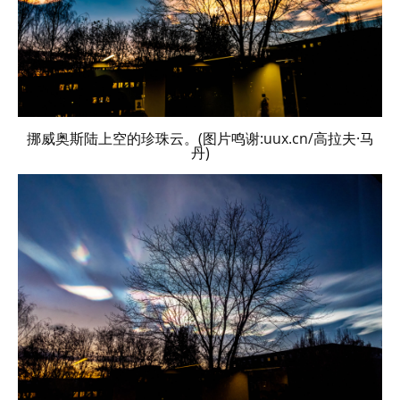
挪威奥斯陆上空的珍珠云。(图片鸣谢:uux.cn/高拉夫·马
丹)