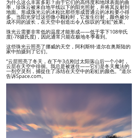
为什么这么丰富多彩？由于它们的高纬度和地球表面的曲
率，珍珠云被来自地平线以下的阳光照射，并将其反射到
地面。形成珠光云的冰粒比那些形成普通云的冰粒要小得
多。当阳光穿过这些微小颗粒时，它发生衍射，颜色被分
成不同的波长，在天空中创造出令人惊叹的“彩虹”效果。
珠光云需要非常低的温度才能形成——低于零下108华氏
度(-78摄氏度)，因此通常只能在极地冬季看到。
这些珠光云照亮了挪威的天空，阿利斯特·道尔在奥斯陆的
家中拍摄到了它们。
“云层照亮了冬天，在下午3点刚过太阳落山后一个小时，
云层在天空中徘徊。我总是被迷住——它们是冬天魔法的
一剂空灵剂，捕捉住了冻结在天空中的彩虹的颜色。”道尔
告诉Space.com。