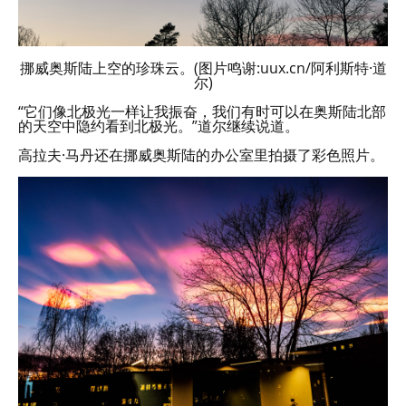
挪威奥斯陆上空的珍珠云。(图片鸣谢:uux.cn/阿利斯特·道
尔)
“它们像北极光一样让我振奋，我们有时可以在奥斯陆北部
的天空中隐约看到北极光。”道尔继续说道。
高拉夫·马丹还在挪威奥斯陆的办公室里拍摄了彩色照片。