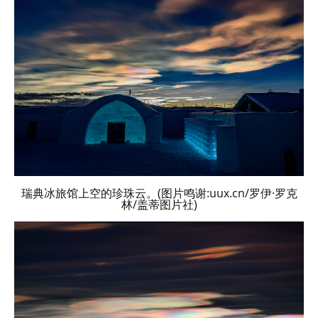
瑞典冰旅馆上空的珍珠云。(图片鸣谢:uux.cn/罗伊·罗克
林/盖蒂图片社)