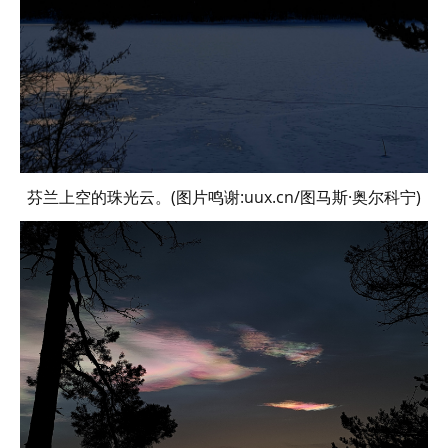
芬兰上空的珠光云。(图片鸣谢:uux.cn/图马斯·奥尔科宁)