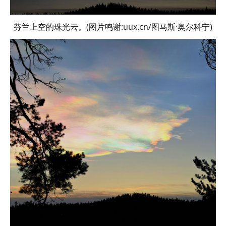
芬兰上空的珠光云。(图片鸣谢:uux.cn/图马斯·奥尔科宁)