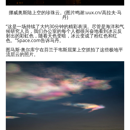
挪威奥斯陆上空的珍珠云。(图片鸣谢:uux.cn/高拉夫·马
丹)
“这是一场持续了大约30分钟的精彩表演。尽管是海洋和气
候研究人员，我们办公室的每个人都很兴奋地看到冰云反
射出的彩虹色，随着天色变暗，冰云变成了粉红色和红
色。”Space.com告诉马丹。
图马斯·奥尔库宁在芬兰于韦斯屈莱上空抓拍了这些极地平
流层云的照片。