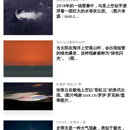
2018年的一场雷暴中，马里上空似乎漂
浮着一团巨大的水母状云层。（图片来
源：uux.c...
为什么日落和日出时
当太阳在海洋上空落山时，会出现短暂
的绿光爆发，这种现象被称为“绿色闪
光”。（图...
壮观的“彩虹云”照
珍珠云在极地上空以“彩虹云”的形式出
现。(图片鸣谢:uux.cn/罗伊·罗克林/盖
蒂图片...
STEVE（史蒂夫）是
史蒂夫是一种大气现象，类似于极光，