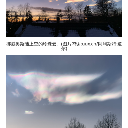
挪威奥斯陆上空的珍珠云。(图片鸣谢:uux.cn/阿利斯特·道
尔)