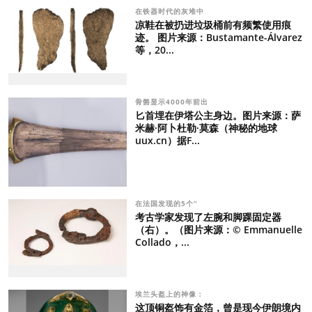
在铁器时代的灰堆中
凉鞋在被扔进垃圾桶前有频繁使用痕
迹。 图片来源：Bustamante-Álvarez
等，20...
骨骼显示4000年前出
匕首埋在伊塔公主身边。图片来源：萨
米赫·阿卜杜勒·莫森（神秘的地球
uux.cn）据F...
在法国发现的5个“
考古学家发现了左腕和脚踝固定器
（右）。（图片来源：© Emmanuelle
Collado，...
埃兰头盔上的神像：
这顶铜盔饰有金箔，曾是现今伊朗境内