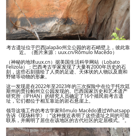
考古遗址位于巴西Jalapão州立公园的岩石峭壁上，彼此靠
近。（图片来源：uux.cn/Rômulo Macêdo）
（神秘的地球uux.cn）据美国生活科学网站（Lobato
Felizola）：巴西考古学家发现了大量有2000年历史的石
刻，这些石刻描绘了人类的足迹、天体状的人物以及鹿和
野猪等动物的形象。
这一发现是在2022年至2023年的三次探险中在位于托坎廷
斯州的贾拉帕州立公园发现的。巴西国家历史和艺术遗产
研究所（IPHAN）的研究人员确定了16个殖民前考古遗
址，它们都位于相互靠近的岩石悬崖上。
领导这项工作的考古学家Rômulo Macêdo通过Whatsapp
告诉《现场科学》：“这种接近表明了这些遗址之间的可能
联系，并阐明了居住在该地区的古代社区的定居模式。”。