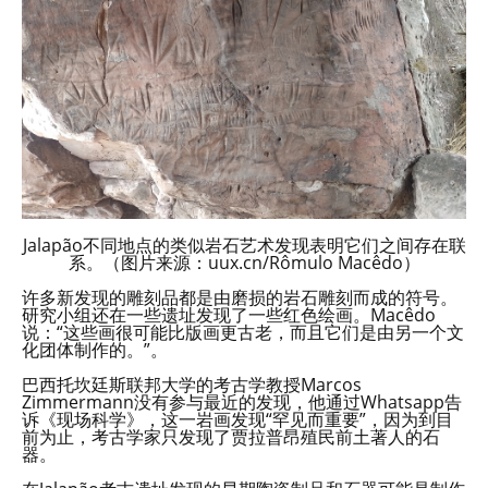
Jalapão不同地点的类似岩石艺术发现表明它们之间存在联
系。（图片来源：uux.cn/Rômulo Macêdo）
许多新发现的雕刻品都是由磨损的岩石雕刻而成的符号。
研究小组还在一些遗址发现了一些红色绘画。Macêdo
说：“这些画很可能比版画更古老，而且它们是由另一个文
化团体制作的。”。
巴西托坎廷斯联邦大学的考古学教授Marcos
Zimmermann没有参与最近的发现，他通过Whatsapp告
诉《现场科学》，这一岩画发现“罕见而重要”，因为到目
前为止，考古学家只发现了贾拉普昂殖民前土著人的石
器。