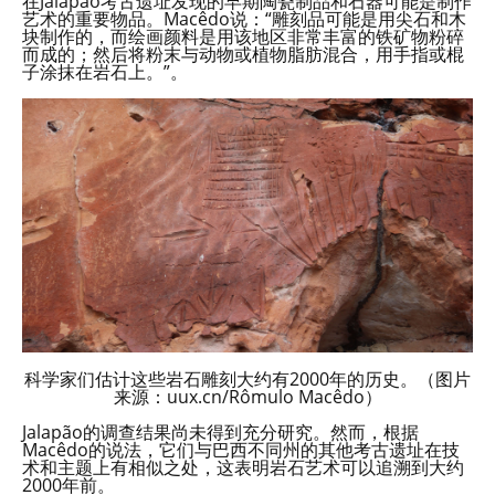
在Jalapão考古遗址发现的早期陶瓷制品和石器可能是制作
艺术的重要物品。Macêdo说：“雕刻品可能是用尖石和木
块制作的，而绘画颜料是用该地区非常丰富的铁矿物粉碎
而成的；然后将粉末与动物或植物脂肪混合，用手指或棍
子涂抹在岩石上。”。
科学家们估计这些岩石雕刻大约有2000年的历史。（图片
来源：uux.cn/Rômulo Macêdo）
Jalapão的调查结果尚未得到充分研究。然而，根据
Macêdo的说法，它们与巴西不同州的其他考古遗址在技
术和主题上有相似之处，这表明岩石艺术可以追溯到大约
2000年前。