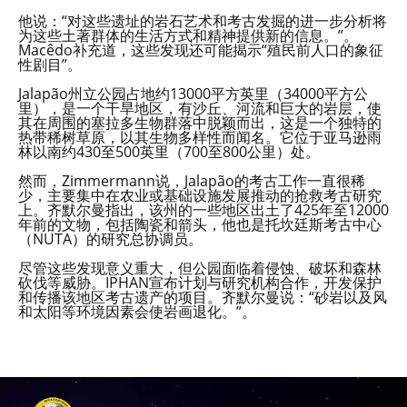
他说：“对这些遗址的岩石艺术和考古发掘的进一步分析将
为这些土著群体的生活方式和精神提供新的信息。”。
Macêdo补充道，这些发现还可能揭示“殖民前人口的象征
性剧目”。
Jalapão州立公园占地约13000平方英里（34000平方公
里），是一个干旱地区，有沙丘、河流和巨大的岩层，使
其在周围的塞拉多生物群落中脱颖而出，这是一个独特的
热带稀树草原，以其生物多样性而闻名。它位于亚马逊雨
林以南约430至500英里（700至800公里）处。
然而，Zimmermann说，Jalapão的考古工作一直很稀
少，主要集中在农业或基础设施发展推动的抢救考古研究
上。齐默尔曼指出，该州的一些地区出土了425年至12000
年前的文物，包括陶瓷和箭头，他也是托坎廷斯考古中心
（NUTA）的研究总协调员。
尽管这些发现意义重大，但公园面临着侵蚀、破坏和森林
砍伐等威胁。IPHAN宣布计划与研究机构合作，开发保护
和传播该地区考古遗产的项目。齐默尔曼说：“砂岩以及风
和太阳等环境因素会使岩画退化。”。