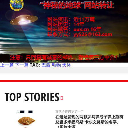
上一篇
下一篇
TAG:
巴西
动物
天体
TOP STORIES
古代子弹揭示了一个
在遗址发现的两颗罗马弹弓子弹上刻有
总督多米提乌斯·卡尔文努斯的名字。
（图片来源...