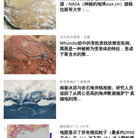
源：NASA（神秘的地球uux.cn）据格
拉斯哥大学：...
古代岩石表明，水塑
Whundo组中的变粒质枕状熔岩实例。
黑斑是一种被称为变形体的特征，形成
于富含水的熔...
科学家揭示了南极洲
南极冰层与岩石海岸线相接。研究人员
追踪了从两公里高的海岸断崖德罗宁·莫
德地到埋...
模拟揭示了2.4万年
地图显示了所有模拟粒子（最多约2050
万个）在（a）冰下和（b）冰上颗粒播