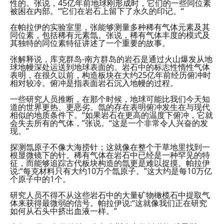
性的。张说，45亿年前地球刚形成时，它们的一些同位素
被困在内部。“它们在岩石上留下了永久的印记。“
在帕拉伊的实验室里，张能够测量多种稀有气体元素及其
同位素，包括稀有元素氙。张说，稀有气体丰度的模式及
其独特的同位素特征讲述了一个重要的故事。
张解释说，库克群岛-南方群岛的岩石是通过火山爆发从地
球地幔深处运送到地球表面的。岩石中的标志性惰性气体
表明，在很久以前，构造板块在大约25亿年前经历俯冲时
相对较冷。俯冲是指表面岩石沉入地幔的过程。
一些研究人员推断，在那个时候，地球可能比我们今天知
道的世界更热、更恶劣。氙的存在表明俯冲发生在与现代
相似的地质条件下。“如果岩石在更高的温度下俯冲，它就
会失去所有的气体，”张说。“这是一个非常令人兴奋的发
现。”
探测氙原子不像大海捞针；这就像在整个干草地里找到一
根显微镜下的针。稀有气体在岩石中已经是一种罕见的特
征，而能够追踪古代板块构造的氙更是难以捉摸。帕拉伊
说:“每克材料只有大约10万个氙原子。”这大约是每10万亿
个原子中的1个。
研究人员不得不从这些岩石中的大量矿物橄榄石中提取气
体来获得最微弱的信号。帕拉伊说:“这就像我们正在研究
如何从石头中挤出血液一样。”