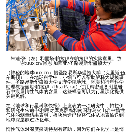
朱迪·张（左）和丽塔·帕拉伊在帕拉伊的实验室里。致
谢:uux.cn/肖恩·加西亚/圣路易斯华盛顿大学
（神秘的地球uux.cn）据圣路易斯华盛顿大学（克里斯·伍
尔斯顿）：在地球科学中，小细节可以帮助解释大规模事
件。圣路易斯华盛顿大学文理学院地球、环境和行星科学
助理教授丽塔·帕拉伊（Rita Parai）使用精密设备测量岩
石中痕量惰性气体的含量，这些样品可以为行星演化提供
关键见解。
在《地球和行星科学快报》上发表的一项研究中，帕拉伊
和研究生朱迪·张利用对库克群岛和南国群岛火山岩中惰性
气体的测量结果表明，板块构造已经将气体从地表输送到
地球深层超过25亿年。
惰性气体对深度探测特别有帮助，因为它们在化学上是惰