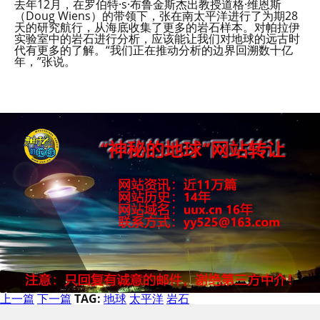
去年12月，在罗伯特·s·布鲁金斯杰出教授道格·维恩斯
（Doug Wiens）的带领下，张在南太平洋进行了为期28
天的研究航行，从海底收集了更多的岩石样本。对帕拉伊
实验室中的岩石进行分析，应该能让我们对地球的远古时
代有更多的了解。“我们正在推动分析的边界回溯数十亿
年，”张说。
上一篇
下一篇
TAG:
地球
太平洋
岩石