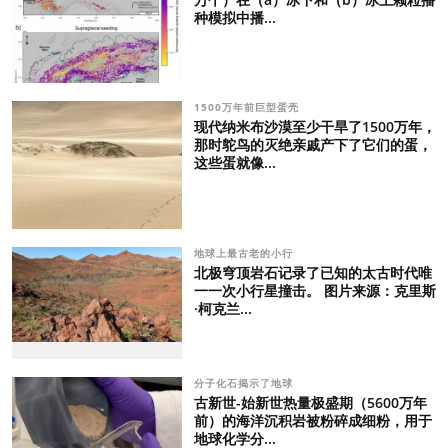
种模拟中播...
1500万年前巨型蛋壳
现代纳米布沙漠至少干旱了1500万年，
那时鸵鸟的灭绝亲戚产下了它们的蛋，
这些蛋就像...
地球上最古老的小行
北极穹顶岩石记录了已知的太古时代唯
一一次小行星撞击。 图片来源：克里斯
·柯克兰...
分子化石揭示了地球
古新世-始新世热量极盛期（5600万年
前）的海洋沉积岩被粉碎成细粉，用于
地球化学分...