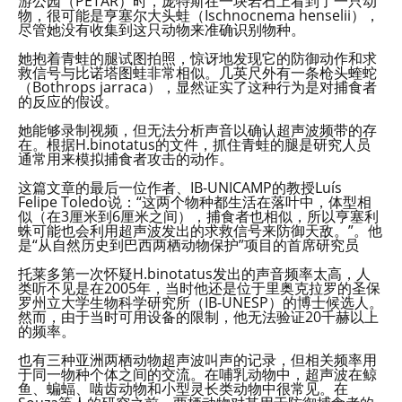
游公园（PETAR）时，庞特斯在一块岩石上看到了一只动
物，很可能是亨塞尔大头蛙（Ischnocnema henselii），
尽管她没有收集到这只动物来准确识别物种。
她抱着青蛙的腿试图拍照，惊讶地发现它的防御动作和求
救信号与比诺塔图蛙非常相似。几英尺外有一条枪头蝰蛇
（Bothrops jarraca），显然证实了这种行为是对捕食者
的反应的假设。
她能够录制视频，但无法分析声音以确认超声波频带的存
在。根据H.binotatus的文件，抓住青蛙的腿是研究人员
通常用来模拟捕食者攻击的动作。
这篇文章的最后一位作者、IB-UNICAMP的教授Luís
Felipe Toledo说：“这两个物种都生活在落叶中，体型相
似（在3厘米到6厘米之间），捕食者也相似，所以亨塞利
蛛可能也会利用超声波发出的求救信号来防御天敌。”。他
是“从自然历史到巴西两栖动物保护”项目的首席研究员
托莱多第一次怀疑H.binotatus发出的声音频率太高，人
类听不见是在2005年，当时他还是位于里奥克拉罗的圣保
罗州立大学生物科学研究所（IB-UNESP）的博士候选人。
然而，由于当时可用设备的限制，他无法验证20千赫以上
的频率。
也有三种亚洲两栖动物超声波叫声的记录，但相关频率用
于同一物种个体之间的交流。在哺乳动物中，超声波在鲸
鱼、蝙蝠、啮齿动物和小型灵长类动物中很常见。在