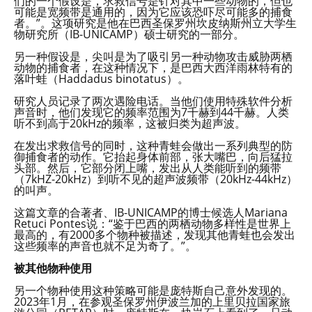
们的一个假设是，求救信号是针对其中一些动物的，但也
可能是宽频带是通用的，因为它应该恐吓尽可能多的捕食
者。”。这项研究是他在巴西圣保罗州坎皮纳斯州立大学生
物研究所（IB-UNICAMP）硕士研究的一部分。
另一种假设是，尖叫是为了吸引另一种动物攻击威胁两栖
动物的捕食者，在这种情况下，是巴西大西洋雨林特有的
落叶蛙（Haddadus binotatus）。
研究人员记录了两次遇险电话。当他们使用特殊软件分析
声音时，他们发现它的频率范围为7千赫到44千赫。人类
听不到高于20kHz的频率，这被归类为超声波。
在发出求救信号的同时，这种青蛙会做出一系列典型的防
御捕食者的动作。它抬起身体前部，张大嘴巴，向后猛拉
头部。然后，它部分闭上嘴，发出从人类能听到的频带
（7kHZ-20kHz）到听不见的超声波频带（20kHz-44kHz）
的叫声。
这篇文章的合著者、IB-UNICAMP的博士候选人Mariana
Retuci Pontes说：“鉴于巴西的两栖动物多样性是世界上
最高的，有2000多个物种被描述，发现其他青蛙也会发出
这些频率的声音也就不足为奇了。”。
被其他物种使用
另一个物种使用这种策略可能是庞特斯自己意外发现的。
2023年1月，在参观圣保罗州伊波兰加的上里贝拉国家旅