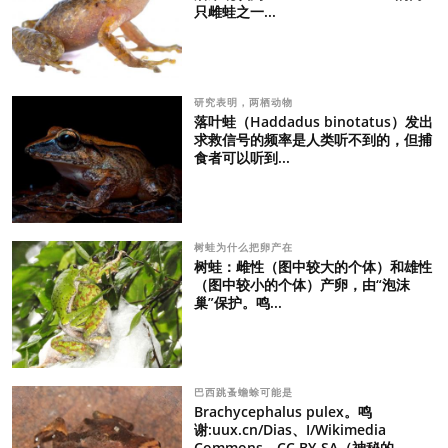
只雌蛙之一...
研究表明，两栖动物
落叶蛙（Haddadus binotatus）发出
求救信号的频率是人类听不到的，但捕
食者可以听到...
树蛙为什么把卵产在
树蛙：雌性（图中较大的个体）和雄性
（图中较小的个体）产卵，由“泡沫
巢”保护。鸣...
巴西跳蚤蟾蜍可能是
Brachycephalus pulex。鸣
谢:uux.cn/Dias、I/Wikimedia
Commons、CC BY-SA（神秘的...