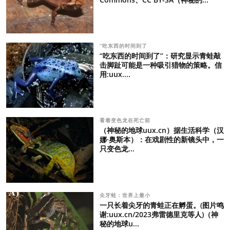
“吃东西的时间到了
“吃东西的时间到了”：研究显示青蛙敲
击脚趾可能是一种吸引猎物的策略。信
用:uux....
看着变色龙在死亡前
（神秘的地球uux.cn）据生活科学（汉
娜·奥斯本）：在戏剧性的新镜头中，一
只变色龙...
尖牙蛙：世界上最小
一只长着尖牙的青蛙正在孵蛋。(图片鸣
谢:uux.cn/2023弗雷德里克等人)（神
秘的地球u...