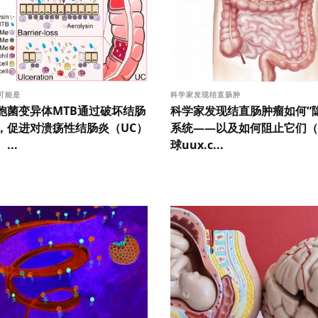
可能是
科学家发现结直肠肿
胞菌变异体MTB通过破坏结肠
科学家发现结直肠肿瘤如何“
，促进对溃疡性结肠炎（UC）
系统——以及如何阻止它们（
...
球uux.c...