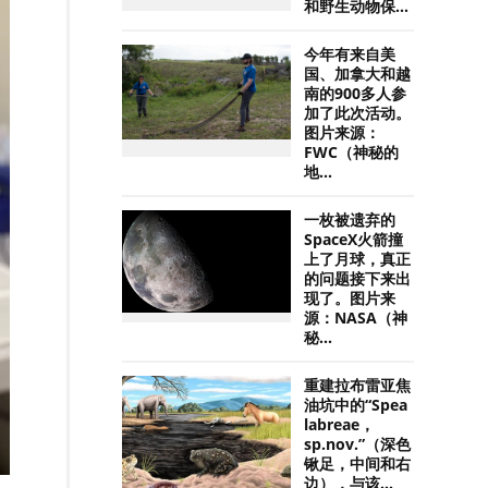
和野生动物保...
今年有来自美
国、加拿大和越
南的900多人参
加了此次活动。
图片来源：
FWC（神秘的
地...
一枚被遗弃的
SpaceX火箭撞
上了月球，真正
的问题接下来出
现了。图片来
源：NASA（神
秘...
重建拉布雷亚焦
油坑中的“Spea
labreae，
sp.nov.”（深色
锹足，中间和右
边），与该...