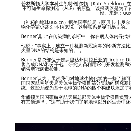
普林斯顿大学本科生凯特·谢尔顿（Kate Sheldon）在火
不可知生命探测器（ALF）的原型，该探测器是为
设。来源：uu
（神秘的地球uux.cn）据美国宇航局（丽贝卡·卡
物化学家史蒂文·本纳来说，这种联系是显而易见的。
Benner说：“在传染病的诊断中，你在病人体内寻找
他说：“事实上，建立一种检测新冠病毒的诊断方法比
火星DNA的结构是未知的。”。
Benner是总部位于佛罗里达州阿拉丘亚的Firebird 
售合成DNA和分子包，研究人员利用它们开发检测
销售新冠病毒检测。
Benner认为，虽然我们对地球生物化学的一些了
国国家航空航天局天体生物学项目部分资助的研究基
统。这些系统为基于地球的DNA的四个构建块添加了
华盛顿美国国家航空航天局总部天体生物学项目负责人Mar
有其他选择，“这有助于我们了解地球以外的生命中还