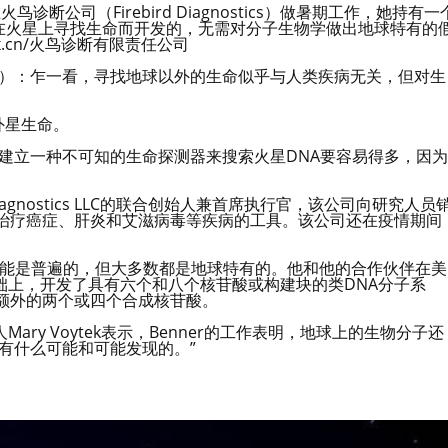
鸟诊断公司（Firebird Diagnostics）做暑期工作，她持有一
了在火星上寻找生命而开发的，无需对分子生物学做出地球特有的
x.cn/火鸟诊断有限责任公司
罗尔）：乍一看，寻找地球以外的生命似乎与人类疾病无关，但对生
外星生命。
建立一种不可知的生命探测器来搜索火星DNA要容易得多，因为
Diagnostics LLC的联合创始人兼首席执行官，该公司向研究人员
和治疗癌症、肝炎和艾滋病毒等疾病的工具。该公司还在疫情期间
解可能是普遍的，但大多数都是地球特有的。他和他的合作伙伴在美
础上，开发了具有六个和八个核苷酸或构建块的类DNA分子系
额外的两个或四个合成核苷酸。
y Voytek表示，Benner的工作表明，地球上的生物分子还
有什么可能和可能发现的。”