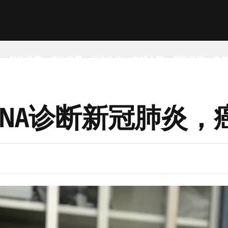
事
动物世界
植物世界
远古生物
未解之谜
探索发现
自
NA诊断新冠肺炎，