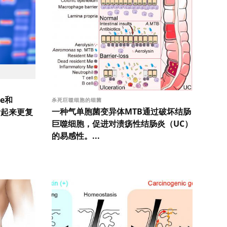
e和
杀死巨噬细胞的细菌
一种气单胞菌变异体MTB通过破坏结肠
比看起来更复
巨噬细胞，促进对溃疡性结肠炎（UC）
的易感性。...