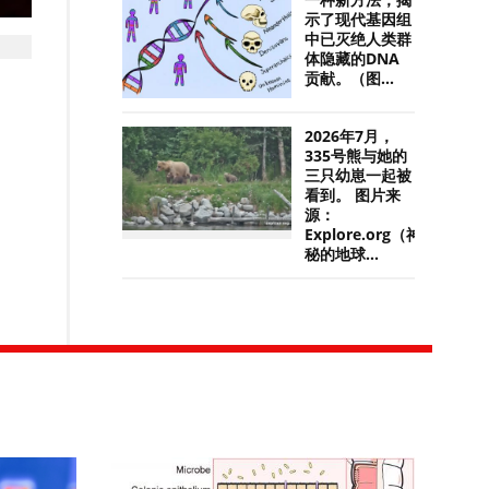
一种新方法，揭
示了现代基因组
中已灭绝人类群
体隐藏的DNA
贡献。（图...
2026年7月，
335号熊与她的
三只幼崽一起被
看到。 图片来
源：
Explore.org（神
秘的地球...