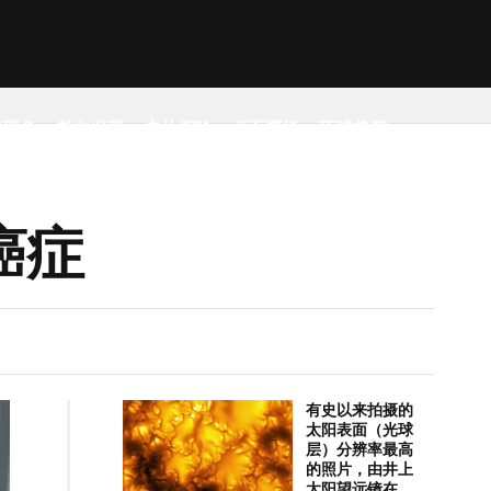
然现象
考古发现
户外探险
桌面壁纸
环球趣闻
癌症
有史以来拍摄的
太阳表面（光球
层）分辨率最高
的照片，由井上
太阳望远镜在