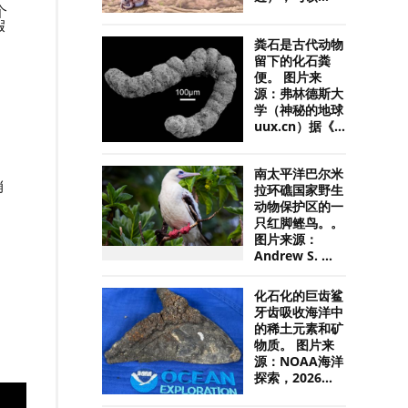
个
假
粪石是古代动物
留下的化石粪
便。 图片来
源：弗林德斯大
学（神秘的地球
uux.cn）据《...
南太平洋巴尔米
销
拉环礁国家野生
动物保护区的一
只红脚鲣鸟。。
图片来源：
Andrew S. ...
化石化的巨齿鲨
牙齿吸收海洋中
的稀土元素和矿
物质。 图片来
源：NOAA海洋
探索，2026...