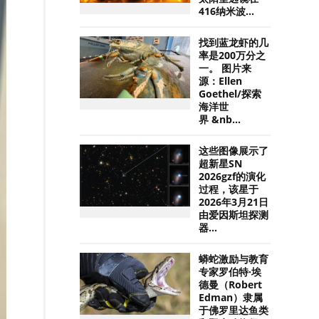
416纳米波...
找到蓝龙虾的几
率是200万分之
一。 图片来
源：Ellen
Goethel/探索
海洋世
界 &nb...
这些图像展示了
超新星SN
2026gzf的演化
过程，该星于
2026年3月21日
由爱因斯坦探测
器...
蟒蛇激励与教育
专家罗伯特·埃
德曼（Robert
Edman）隶属
于佛罗里达鱼类