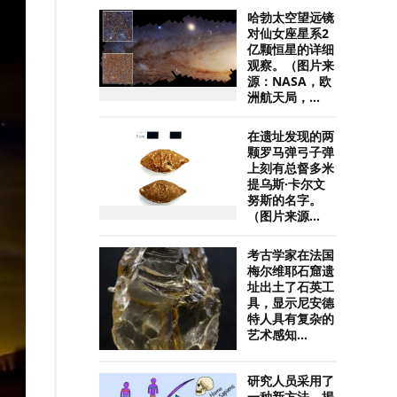
哈勃太空望远镜
对仙女座星系2
亿颗恒星的详细
观察。（图片来
源：NASA，欧
洲航天局，...
在遗址发现的两
颗罗马弹弓子弹
上刻有总督多米
提乌斯·卡尔文
努斯的名字。
（图片来源...
考古学家在法国
梅尔维耶石窟遗
址出土了石英工
具，显示尼安德
特人具有复杂的
艺术感知...
研究人员采用了