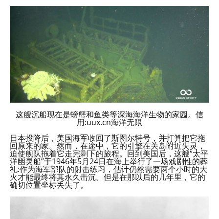
这艘沉船现在是螃蟹和鱼类等深海海洋生物的家园。信
用:uux.cn海洋无限
日本投降后，美国海军收回了斯图尔特号，并打算把它拖
回原来的家。然而，在途中，它的引擎在关岛附近失灵，
迫使舰队拖着它走完剩下的旅程。回到美国后，这艘“太平
洋幽灵船”于1946年5月24日在海上举行了一场戏剧性的葬
礼:作为海军部队的射击练习，估计仍然需要两个小时的大
火才能最终将其永久击沉。但是在那以后的几年里，它的
确切位置坐标丢失了。