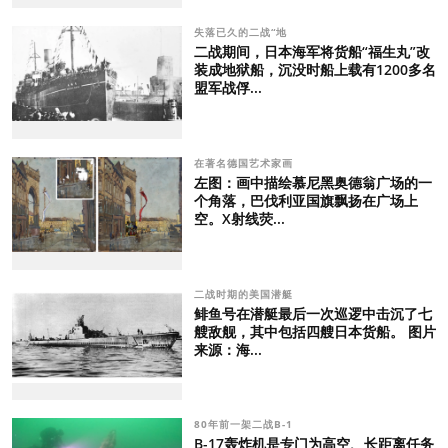
失落已久的二战“地
二战期间，日本海军将货船“福生丸”改
装成地狱船，沉没时船上载有1200多名
盟军战俘...
在著名德国艺术家画
左图：画中描绘慕尼黑奥德翁广场的一
个角落，巴伐利亚国旗飘扬在广场上
空。X射线荧...
二战时期的美国潜艇
鲱鱼号在潜艇最后一次巡逻中击沉了七
艘敌舰，其中包括四艘日本货船。 图片
来源：海...
80年前一架二战B-1
B-17轰炸机是专门为高空、长距离任务