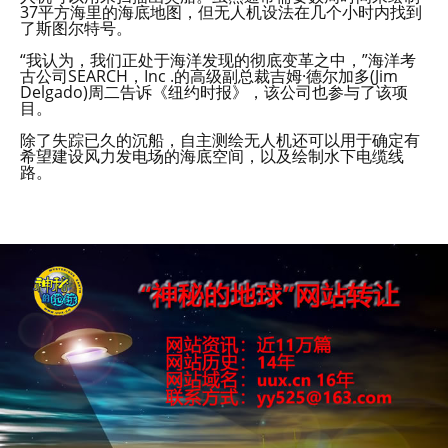
37平方海里的海底地图，但无人机设法在几个小时内找到
了斯图尔特号。
“我认为，我们正处于海洋发现的彻底变革之中，”海洋考
古公司SEARCH，Inc .的高级副总裁吉姆·德尔加多(Jim
Delgado)周二告诉《纽约时报》，该公司也参与了该项
目。
除了失踪已久的沉船，自主测绘无人机还可以用于确定有
希望建设风力发电场的海底空间，以及绘制水下电缆线
路。