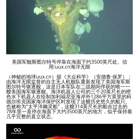
美国军舰斯图尔特号停靠在海面下约3500英尺处。信
用:uux.cn海洋无限
（神秘的地球uux.cn）据《大众科学》（安德鲁·保罗）：
由海洋无限监督的自主无人机舰队重新发现了美国海军斯
图尔特号驱逐舰，这是日本军队在二战期间俘获的唯一一
艘美国海军驱逐舰。海洋机器人公司的三个20英尺长的橙
色水下机器人在绘制加利福尼亚海岸外1286平方英里的科
德尔班克国家海洋保护区时发现了这艘历史悠久的船只。
也被称为“太平洋幽灵船”，这艘314英尺长的船在过去的
78年里一直停在海面下大约3500英尺的地方，似乎保持着
几乎完整的直立状态。