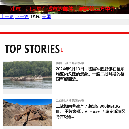
上一篇
下一篇
TAG:
美国
TOP STORIES
德国二战沉船在多瑙
2024年9月13日，德国军舰残骸在塞尔
维亚内戈廷的景象。一艘二战时期的德
国军舰因近...
二战时纳粹德国的突
二战期间共生产了超过9,300辆StuG
III。 图片来源：A. Hüser / 库克斯港区
考古纪念...