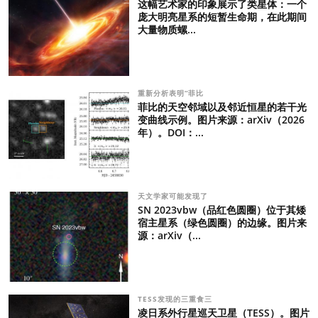
这幅艺术家的印象展示了类星体：一个
庞大明亮星系的短暂生命期，在此期间
大量物质螺...
重新分析表明“菲比
菲比的天空邻域以及邻近恒星的若干光
变曲线示例。图片来源：arXiv（2026
年）。DOI：...
天文学家可能发现了
SN 2023vbw（品红色圆圈）位于其矮
宿主星系（绿色圆圈）的边缘。图片来
源：arXiv（...
TESS发现的三重食三
凌日系外行星巡天卫星（TESS）。图片