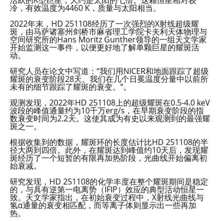
冷，有效温度为4460 K，质量与太阳相当。
2022年末，HD 251108经历了一次强烈的X射线超级耀
斑，由马萨诸塞州剑桥市麻省理工学院卡夫利天体物理与
空间研究所的Hans Moritz Gunther领导的一组天文学家
开始监测这一事件，以便更好地了解单颗巨星的耀斑活
动。
研究人员在论文中写道：“我们用NICER和地面跟踪了超级
耀斑的衰变阶段28天。我们在几个日冕温度分量中以前所
未有的细节跟踪了耀斑的衰变。”。
观测发现，2022年HD 251108上的超级耀斑在0.5-4.0 keV
波段的峰值通量约为10千万erg/s，在早期衰变阶段的指
数衰变时间为2.2天。这使其成为有史以来观测到的最强耀
斑之一。
根据收集到的数据，耀斑环的长度估计比HD 251108的半
径大两到四倍。此外，在耀斑达到峰值约10天后，发现耀
斑经历了一个短暂的有限再加热阶段，光曲线开始偏离初
始衰减。
研究发现，HD 251108的化学丰度在整个耀斑期间是稳定
的，与具有逆第一电离势（IFIP）效应的典型活动恒星一
致。天文学家指出，在初始衰变过程中，X射线光曲线与
氢α通量的衰变相匹配，而等离子体则显示出一些再加
热。