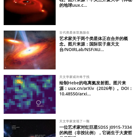
的地球uux.c...
古代类星体双胞胎在
艺术家关于两个类星体正在合并的概
念。图片来源：国际双子座天文
台/NOIRLab/NSF/AU...
天文学家或许终于找
绘制Hebe的电离氦发射图。图片来
源：uux.cn/arXiv（2026年）。DOI：
10.48550/arxi...
天文学家发现了一颗
一位艺术家对红巨星SDSS J0915-7334
的构想（非按比例），它诞生于大麦哲