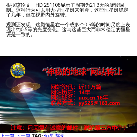
根据该论文，HD 251108显示了周期为21.3天的旋转调
制。这种行为可以用大型恒星斑来解释，这些恒星斑稳定
了几年，但在视野内外旋转。
观测还发现，这颗恒星在一个或多个0.5等的时间尺度上表
现出约0.5等的光度变化。这与这些巨大而非常稳定的恒星
斑是一致的。
上一篇
下一篇
TAG:
恒星
耀斑