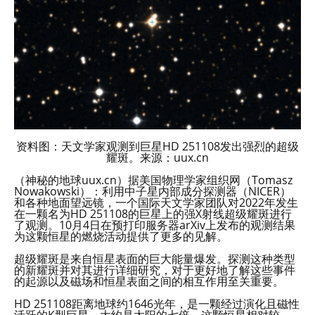
资料图：天文学家观测到巨星HD 251108发出强烈的超级
耀斑。来源：uux.cn
（神秘的地球uux.cn）据美国物理学家组织网（Tomasz
Nowakowski）：利用中子星内部成分探测器（NICER）
和各种地面望远镜，一个国际天文学家团队对2022年发生
在一颗名为HD 251108的巨星上的强X射线超级耀斑进行
了观测。10月4日在预打印服务器arXiv上发布的观测结果
为这颗恒星的燃烧活动提供了更多的见解。
超级耀斑是来自恒星表面的巨大能量爆发。探测这种类型
的新耀斑并对其进行详细研究，对于更好地了解这些事件
的起源以及磁场和恒星表面之间的相互作用至关重要。
HD 251108距离地球约1646光年，是一颗经过演化且磁性
活跃的K型巨星，大约是太阳的七倍。这颗恒星相对较