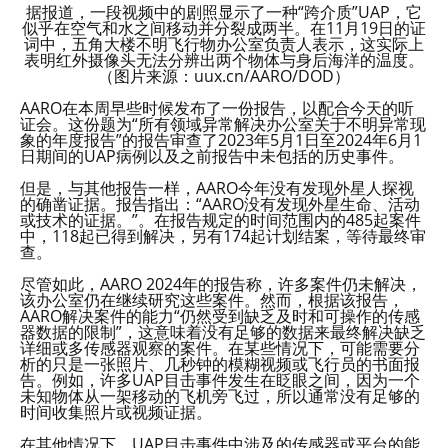
据报道，一段视频中的剧照显示了一种“跨介质”UAP，它
似乎在空气和水之间移动并分裂成两半。在11月19日的证
词中，五角大楼不明飞行物办公室负责人表示，这实际上
表明红外摄像头无法分辨出两个物体与身后海洋的温度。
（图片来源：uux.cn/AARO/DOD）
AARO在本周早些时候发布了一份报告，以配合今天的听
证会。这份题为“所有领域异常解决办公室关于不明异常现
象的年度报告”的报告审查了2023年5月1日至2024年6月1
日期间的UAP病例以及之前报告中未包括的历史事件。
但是，与其他报告一样，AARO今年没有发现外星人探视
的确凿证据。报告指出：“AARO没有发现外星生命、活动
或技术的证据。”。在报告规定的时间范围内的485起案件
中，118起已得到解决，另有174起计划结案，等待最终审
查。
尽管如此，AARO 2024年的报告称，许多案件仍未解决，
该办公室仍在继续研究这些案件。然而，根据该报告，
AARO解决案件的能力“仍然受到缺乏及时和可操作的传感
器数据的限制”，这意味着没有足够的数据来最终解决缺乏
详细或多传感器观察的案件。在某些情况下，可能需要分
析的只是一张照片、几秒钟的模糊视频或飞行员的书面报
告。例如，许多UAP目击事件发生在眨眼之间，因为一个
未知物体从一架移动的飞机旁飞过，所以通常没有足够的
时间收集照片或视频证据。
在其他情况下，UAP目击事件中涉及的传感器或平台的能