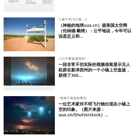
了解不明飞行物：2
（神秘的地球uux.cn）据美国太空网
（伦纳德·戴维）：公平地说，今年可以
说是定义和...
人们不断被虚假的“
一段非常不切实际的视频假装显示无人
机群在新泽西州的一个小镇上空盘旋，
获得了360...
“很难不相信他看到
一位艺术家对不明飞行物出现在小镇上
空的印象。（图片来源：
uux.cn/Shutterstock）...