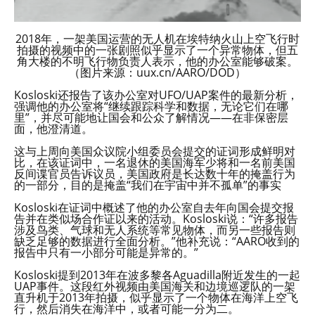
2018年，一架美国运营的无人机在埃特纳火山上空飞行时
拍摄的视频中的一张剧照似乎显示了一个异常物体，但五
角大楼的不明飞行物负责人表示，他的办公室能够破案。
（图片来源：uux.cn/AARO/DOD）
Kosloski还报告了该办公室对UFO/UAP案件的最新分析，
强调他的办公室将“继续跟踪科学和数据，无论它们在哪
里”，并尽可能地让国会和公众了解情况——在非保密层
面，他澄清道。
这与上周向美国众议院小组委员会提交的证词形成鲜明对
比，在该证词中，一名退休的美国海军少将和一名前美国
反间谍官员告诉议员，美国政府是长达数十年的掩盖行为
的一部分，目的是掩盖“我们在宇宙中并不孤单”的事实
Kosloski在证词中概述了他的办公室自去年向国会提交报
告并在类似场合作证以来的活动。Kosloski说：“许多报告
涉及鸟类、气球和无人系统等常见物体，而另一些报告则
缺乏足够的数据进行全面分析。”他补充说：“AARO收到的
报告中只有一小部分可能是异常的。”
Kosloski提到2013年在波多黎各Aguadilla附近发生的一起
UAP事件。这段红外视频由美国海关和边境巡逻队的一架
直升机于2013年拍摄，似乎显示了一个物体在海洋上空飞
行，然后消失在海洋中，或者可能一分为二。