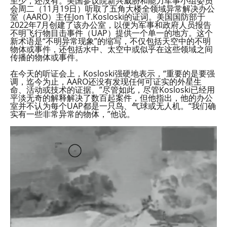
至少，还没有。美国参议院新兴威胁和能力军事小组委员
会周二（11月19日）听取了五角大楼全领域异常解决办公
室（AARO）主任Jon T.Kosloski的证词。美国国防部于
2022年7月创建了该办公室，以便为军事和政府人员报告
不明飞行物目击事件（UAP）提供一个单一的地方。这个
新术语是“不明异常现象”的缩写，不仅包括天空中的不明
物体或事件，还包括水中、太空中或似乎在这些领域之间
传播的物体或事件。
在今天的听证会上，Kosloski强硬地表示，“重要的是要强
调，迄今为止，AARO还没有发现任何可证实的外星生
命、活动或技术的证据。”尽管如此，尽管Kosloski已经用
平淡无奇的解释解决了数百起案件，但他指出，他的办公
室并不认为每个UAP都是一只鸟、气球或无人机。“我们确
实有一些非常异常的物体，”他说。