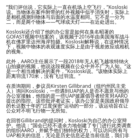
“我们评估说，它实际上一直在机场上空飞行，”Kosloski
说。当物体在案件附带的红外视频中似乎消失时，实际上
是相机感测到物体与后面的水温度相同。它不是一分为
二，而是两个物体——气球或天灯——在近处进出。
Kosloski还介绍了他的办公室是如何在臭名昭著的
GOFAST视频中结案的，该视频于2016年由美国海军战斗
机在佛罗里达州海岸拍摄。Kosloski解释说，在这种情况
下，视频中物体的表观速度实际上是由于视差效应或相机
的视角。
此外，AARO主任展示了一段2018年无人机飞越埃特纳火
山拍摄的视频，他说这段视频在公众中并不广为人知。“这
是一个相当难解决的案件，”Kosloski说。“该物体实际上
距离羽流170米，没有飞过羽流。”
在质询期间，参议员Kirsten Gillibrand（纽约州民主党
人）询问Kosloski，一些遇到UAP的人是否不愿意与他的
办公室接触，他指的是一些UAP披露倡导者经常对AARO
提出的指控。这些批评者证实，该办公室是美国政府领导
的长达数十年的“过度保密”运动的一部分，该运动旨在让
公众对不明飞行物一无所知。
在回答Gillibrand的提问时，Kosloski为自己的办公室辩
护。他说：“国会已经不遗余力地创建了专门进行此类调查
的组织AARO，并赋予他们独特的权力，可以访问所有与
UAP相关的信息，无论是历史信息还是当前信息，我们非