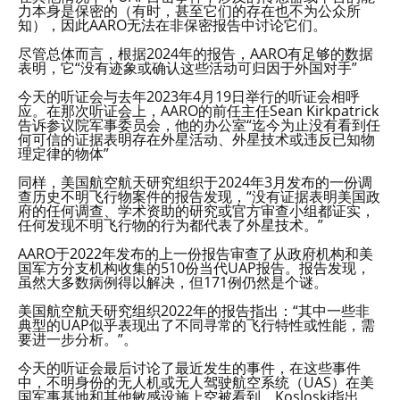
力本身是保密的（有时，甚至它们的存在也不为公众所
知），因此AARO无法在非保密报告中讨论它们。
尽管总体而言，根据2024年的报告，AARO有足够的数据
表明，它“没有迹象或确认这些活动可归因于外国对手”
今天的听证会与去年2023年4月19日举行的听证会相呼
应。在那次听证会上，AARO的前任主任Sean Kirkpatrick
告诉参议院军事委员会，他的办公室“迄今为止没有看到任
何可信的证据表明存在外星活动、外星技术或违反已知物
理定律的物体”
同样，美国航空航天研究组织于2024年3月发布的一份调
查历史不明飞行物案件的报告发现，“没有证据表明美国政
府的任何调查、学术资助的研究或官方审查小组都证实，
任何发现不明飞行物的行为都代表了外星技术。”
AARO于2022年发布的上一份报告审查了从政府机构和美
国军方分支机构收集的510份当代UAP报告。报告发现，
虽然大多数病例得以解决，但171例仍然是个谜。
美国航空航天研究组织2022年的报告指出：“其中一些非
典型的UAP似乎表现出了不同寻常的飞行特性或性能，需
要进一步分析。”。
今天的听证会最后讨论了最近发生的事件，在这些事件
中，不明身份的无人机或无人驾驶航空系统（UAS）在美
国军事基地和其他敏感设施上空被看到。Kosloski指出，