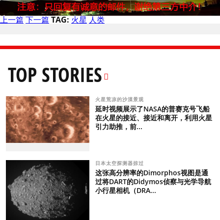
上一篇
下一篇
TAG:
火星
人类
TOP STORIES
火星荒凉的沙漠景观
延时视频展示了NASA的普赛克号飞船
在火星的接近、接近和离开，利用火星
引力助推，前...
日本太空探测器掠过
这张高分辨率的Dimorphos视图是通
过将DART的Didymos侦察与光学导航
小行星相机（DRA...