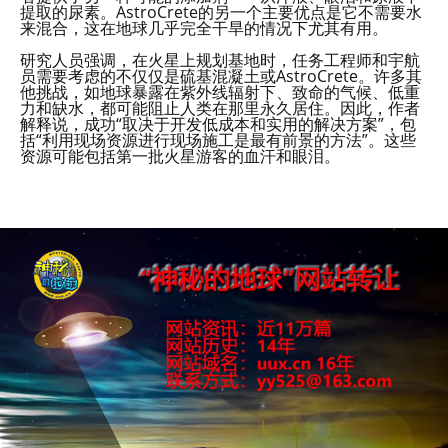
提取的尿素。AstroCrete的另一个主要优点是它不需要水
来混合，这在地球几乎完全干旱的情况下尤其有用。
研究人员强调，在火星上规划基地时，任务工程师和宇航
员需要考虑的不仅仅是硫基混凝土或AstroCrete。许多其
他挑战，如地球暴露在紫外线辐射下、致命的气候、低重
力和缺水，都可能阻止人类在那里永久居住。因此，作者
解释说，成功“取决于开发低成本和实用的解决方案”，包
括“利用现场资源进行现场施工是最有前景的方法”。这些
资源可能包括第一批火星游客的血汗和眼泪。