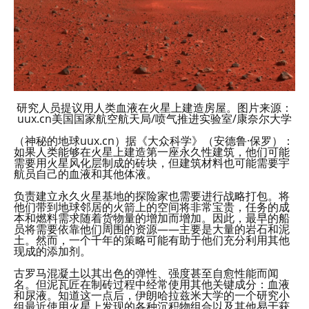
研究人员提议用人类血液在火星上建造房屋。图片来源：
uux.cn美国国家航空航天局/喷气推进实验室/康奈尔大学
（神秘的地球uux.cn）据《大众科学》（安德鲁·保罗）：
如果人类能够在火星上建造第一座永久性建筑，他们可能
需要用火星风化层制成的砖块，但建筑材料也可能需要宇
航员自己的血液和其他体液。
负责建立永久火星基地的探险家也需要进行战略打包。将
他们带到地球邻居的火箭上的空间将非常宝贵，任务的成
本和燃料需求随着货物量的增加而增加。因此，最早的船
员将需要依靠他们周围的资源——主要是大量的岩石和泥
土。然而，一个千年的策略可能有助于他们充分利用其他
现成的添加剂。
古罗马混凝土以其出色的弹性、强度甚至自愈性能而闻
名。但泥瓦匠在制砖过程中经常使用其他关键成分：血液
和尿液。知道这一点后，伊朗哈拉兹米大学的一个研究小
组最近使用火星上发现的各种沉积物组合以及其他易于获