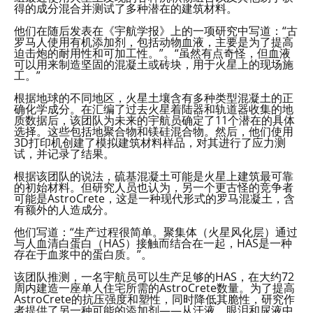
得的成分混合并测试了多种潜在的建筑材料。
他们在随后发表在《宇航学报》上的一项研究中写道：“古
罗马人使用有机添加剂，包括动物血液，主要是为了提高
迫击炮的耐用性和可加工性。”。“虽然有点奇怪，但血液
可以用来制造坚固的混凝土或砖块，用于火星上的现场施
工。”
根据地球的不同地区，火星土壤含有多种类型混凝土的正
确化学成分。在汇编了过去火星着陆器和轨道器收集的地
质数据后，该团队为未来的宇航员确定了11个潜在的具体
选择。这些包括地聚合物和镁硅混合物。然后，他们使用
3D打印机创建了模拟建筑材料样品，对其进行了应力测
试，并记录了结果。
根据该团队的说法，硫基混凝土可能是火星上建筑最可靠
的初始材料。但研究人员也认为，另一个更古怪的竞争者
可能是AstroCrete，这是一种现代形式的罗马混凝土，含
有额外的人造成分。
他们写道：“生产过程很简单。聚集体（火星风化层）通过
与人血清白蛋白（HAS）接触而结合在一起，HAS是一种
存在于血浆中的蛋白质。”。
该团队推测，一名宇航员可以生产足够的HAS，在大约72
周内建造一座单人住宅所需的AstroCrete数量。为了提高
AstroCrete的抗压强度和塑性，同时降低其脆性，研究作
者提供了另一种可能的添加剂——从汗液、眼泪和尿液中