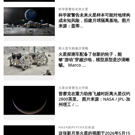
科学家警告未来火星
科学家警告未来火星样本可能对地球构
成未知风险，拟建月球隔离基地。图片
来源：盖蒂...
新火星车能像沙漠蜥
火星探测车配备了创新的轮子，能
够“游动”穿越沙地，模型原型是沙漠蜥
蜴。 Marco ...
火星在普赛克太空探
普赛克在重力助推飞越时距离火星仅约
2800英里。 图片来源：NASA / JPL-加
州理工 / ...
NASA的PSYCHE任务成
这张新月形火星的视图于2026年5月15