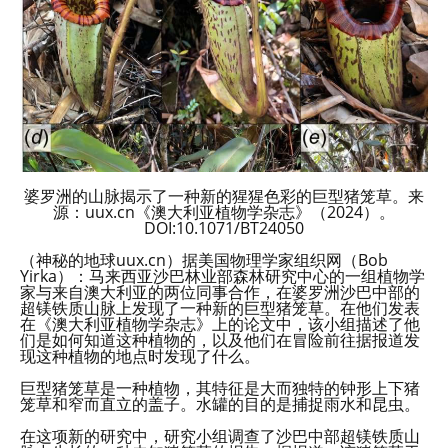
婆罗洲的山脉揭示了一种新的猩猩色彩的巨型猪笼草。来
源：uux.cn《澳大利亚植物学杂志》（2024）。
DOI:10.1071/BT24050
（神秘的地球uux.cn）据美国物理学家组织网（Bob
Yirka）：马来西亚沙巴林业部森林研究中心的一组植物学
家与来自澳大利亚的两位同事合作，在婆罗洲沙巴中部的
超镁铁质山脉上发现了一种新的巨型猪笼草。在他们发表
在《澳大利亚植物学杂志》上的论文中，该小组描述了他
们是如何知道这种植物的，以及他们在冒险前往据报道发
现这种植物的地点时发现了什么。
巨型猪笼草是一种植物，其特征是大而独特的钟形上下猪
笼草和窄而直立的盖子。水罐的目的是捕捉雨水和昆虫。
在这项新的研究中，研究小组调查了沙巴中部超镁铁质山