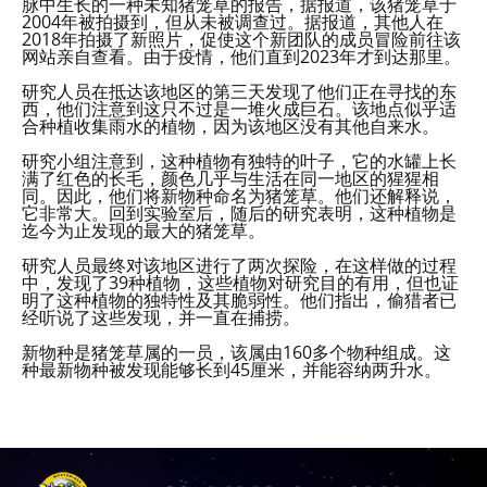
脉中生长的一种未知猪笼草的报告，据报道，该猪笼草于
2004年被拍摄到，但从未被调查过。据报道，其他人在
2018年拍摄了新照片，促使这个新团队的成员冒险前往该
网站亲自查看。由于疫情，他们直到2023年才到达那里。
研究人员在抵达该地区的第三天发现了他们正在寻找的东
西，他们注意到这只不过是一堆火成巨石。该地点似乎适
合种植收集雨水的植物，因为该地区没有其他自来水。
研究小组注意到，这种植物有独特的叶子，它的水罐上长
满了红色的长毛，颜色几乎与生活在同一地区的猩猩相
同。因此，他们将新物种命名为猪笼草。他们还解释说，
它非常大。回到实验室后，随后的研究表明，这种植物是
迄今为止发现的最大的猪笼草。
研究人员最终对该地区进行了两次探险，在这样做的过程
中，发现了39种植物，这些植物对研究目的有用，但也证
明了这种植物的独特性及其脆弱性。他们指出，偷猎者已
经听说了这些发现，并一直在捕捞。
新物种是猪笼草属的一员，该属由160多个物种组成。这
种最新物种被发现能够长到45厘米，并能容纳两升水。