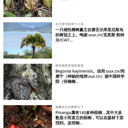
在印度洋的两个小岛
一只雄性椰树矗立在塞舌尔库里厄斯岛
的树冠之上。鸣谢:uux.cn/克里斯·凯特
尔/CIAT...
缅甸南部发现秋海棠
Begonia kayinensis。信用:uux.cn/闵
康宁（神秘的地球uux.cn）据中国科学
院（张楠楠...
隐藏在众目睽睽之下
Pinanga属有140多种棕榈，其中大多
数是小而直立的棕榈，可以在森林下层
找到。这些物...