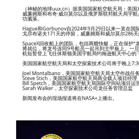
（神秘的地球uux.cn）据美国国家航空航天局：美国
威廉姆斯和布奇·威尔莫尔以及俄罗斯联邦航天局宇航
功溅落。
Hague和Gorbunov自2024年9月29日以来一直在
戈尔布诺夫171天的停留，威廉姆斯和威尔莫尔286
SpaceX回收船上的团队，包括两艘快艇，正在保护
将就位，将龙号连同9号船员一起吊到主甲板上。一
机短暂登上飞往休斯顿美国宇航局约翰逊航天中心的
美国国家航空航天局和太空探索技术公司将于晚上7:
Joel Montalbano，美国国家航空航天局太空作战
Steve Stich，美国国家航空航天局商业载人项目经理
Bill Spetch，美国国家航空航天局国际空间站项目
Sarah Walker，太空探索技术公司龙任务管理总监
新闻发布会的现场报道将在NASA+上播出。