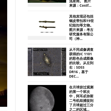
流星雨。 图片
来源：Costf...
其他发现还包括
铜皮带扣和19世
纪纽扣等文物。
图片来源：考古
研究服务有限公
司（神...
从不同成像调查
获得的IC 1101
的彩色合成图像
的比较。从左到
右：SDSS
DR16，基于
DEC...
在月球掠过观测
的第一个班次
中，阿耳忒弥斯
二号机组捕捉到
了月球超过三分
之二的区域...