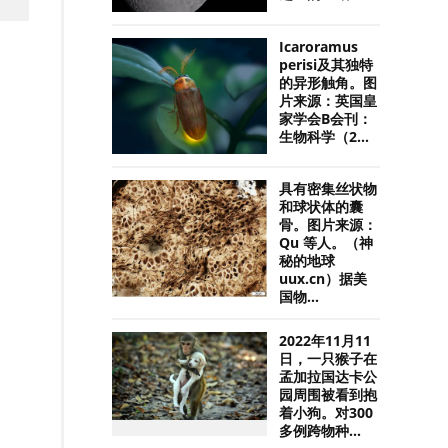
Icaroramus
perisi及其独特
的异形触角。图
片来源：英国皇
家学会B会刊：
生物科学（2...
具有密集丝状物
和球状体的囊
骨。图片来源：
Qu 等人。（神
秘的地球
uux.cn）据美
国物...
2022年11月11
日，一只猴子在
孟加拉国达卡公
园周围被看到抱
着小狗。对300
多例跨物种...