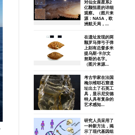
对仙女座星系2
亿颗恒星的详细
观察。（图片来
源：NASA，欧
洲航天局，...
在遗址发现的两
颗罗马弹弓子弹
上刻有总督多米
提乌斯·卡尔文
努斯的名字。
（图片来源...
考古学家在法国
梅尔维耶石窟遗
址出土了石英工
具，显示尼安德
特人具有复杂的
艺术感知...
研究人员采用了
一种新方法，揭
号
示了现代基因组