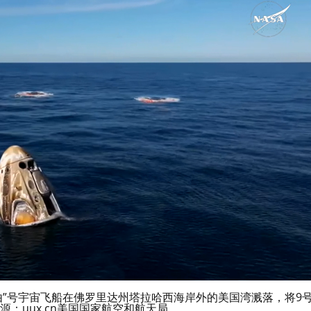
自由”号宇宙飞船在佛罗里达州塔拉哈西海岸外的美国湾溅落，将9
：uux.cn美国国家航空和航天局