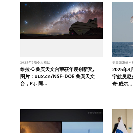
2025年5项令人难以
美国国家航空
维拉·C·鲁宾天文台荣获年度创新奖。
2025年
图片：uux.cn/NSF–DOE 鲁宾天文
宇航员尼
台，P.J. 阿...
奇·威尔...