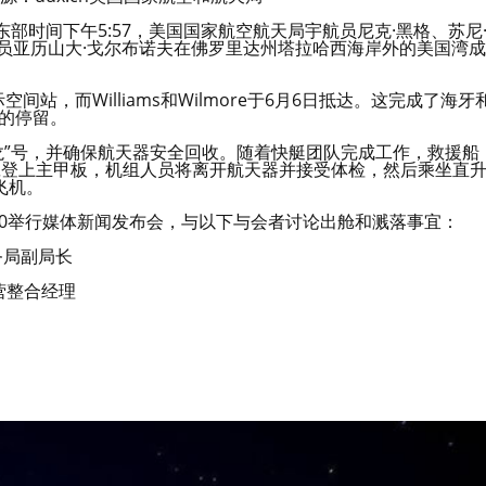
东部时间下午5:57，美国国家航空航天局宇航员尼克·黑格、苏尼
员亚历山大·戈尔布诺夫在佛罗里达州塔拉哈西海岸外的美国湾成
国际空间站，而Williams和Wilmore于6月6日抵达。这完成了海牙
天的停留。
“龙”号，并确保航天器安全回收。随着快艇团队完成工作，救援船
旦登上主甲板，机组人员将离开航天器并接受体检，然后乘坐直
飞机。
30举行媒体新闻发布会，与以下与会者讨论出舱和溅落事宜：
任务局副局长
运营整合经理