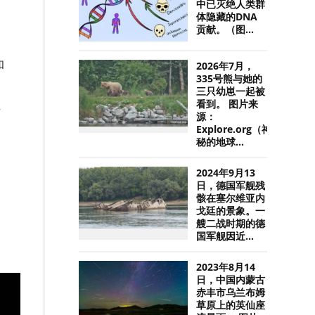
中已灭绝人类群
体隐藏的DNA
·
贡献。（图...
和
2026年7月，
335号熊与她的
三只幼崽一起被
看到。 图片来
升
源：
Explore.org（神
秘的地球...
2024年9月13
日，德国军舰残
骸在塞尔维亚内
戈廷的景象。一
艘二战时期的德
国军舰因近...
2023年8月14
日，中国内蒙古
赤丰市乌兰布姆
草原上的英仙座