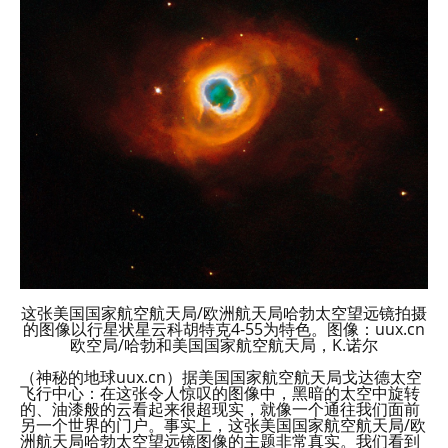
这张美国国家航空航天局/欧洲航天局哈勃太空望远镜拍摄
的图像以行星状星云科胡特克4-55为特色。图像：uux.cn
欧空局/哈勃和美国国家航空航天局，K.诺尔
（神秘的地球uux.cn）据美国国家航空航天局戈达德太空
飞行中心：在这张令人惊叹的图像中，黑暗的太空中旋转
的、油漆般的云看起来很超现实，就像一个通往我们面前
另一个世界的门户。事实上，这张美国国家航空航天局/欧
洲航天局哈勃太空望远镜图像的主题非常真实。我们看到