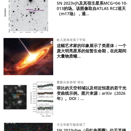
SN 2023vjh及其宿主星系MCG+04-10-
013的场。该图像取自ATLAS RC2巡天
（m17场），通...
欧几里得发现了宇宙
这幅艺术家的印象展示了类星体：一个
庞大明亮星系的短暂生命期，在此期间
大量物质螺...
重新分析表明“菲比
菲比的天空邻域以及邻近恒星的若干光
变曲线示例。图片来源：arXiv（2026
年）。DOI：...
天文学家可能发现了
SN 2023vbw（品红色圆圈）位于其矮