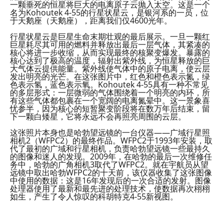
一颗垂死的恒星将巨大的电离原子云抛入太空。这是一个
名为Kohoutek 4-55的行星状星云，是银河系的一员，位
于天鹅座（天鹅座），距离我们仅4600光年。
行星状星云是巨星生命末期壮观的最后展示。一旦一颗红
巨星耗尽其可用的燃料并释放出最后一层气体，其紧凑的
核心将进一步收缩，从而实现最终的核聚变爆发。暴露的
核心达到了极高的温度，辐射出紫外线，为恒星释放的巨
大气体云提供能量。紫外线使气体中的原子电离，使云层
发出明亮的光芒。在这张图片中，红色和橙色表示氮，绿
色表示氢，蓝色表示氧。Kohoutek 4-55具有一种不常见
的多层形式：一层微弱的气体围绕着一个明亮的内环，所
有这些气体都包裹在一个宽阔的电离氮晕中。这一景象喜
忧参半，因为核心的短暂聚变阶段将在数万年后结束，留
下一颗白矮星，它将永远不会再照亮周围的云层。
这张照片本身也是哈勃望远镜的一台仪器——广域行星照
相机2（WFPC2）的最终作品。WFPC2于1993年安装，取
代了最初的广域和行星相机，负责哈勃望远镜一些最持久
的图像和迷人的发现。2009年，在哈勃的最后一次维修任
务中，哈勃的广角相机3取代了WFPC2。就在宇航员从望
远镜中取出哈勃WFPC2的十天前，该仪器收集了这张图像
中使用的数据：这是16年发现后的一次合适的发射。图像
处理器使用了最新和最先进的处理技术，使数据再次栩栩
如生，产生了令人惊叹的科胡特克4-55新视图。