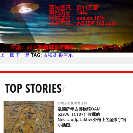
上一篇
下一篇
TAG:
古埃及
银河系
TOP STORIES
古埃及图像中发现的
敖德萨考古博物馆OAM
52976（C107）收藏的
Nesitaudjatakhet外棺上的坚果宇宙
小插图...