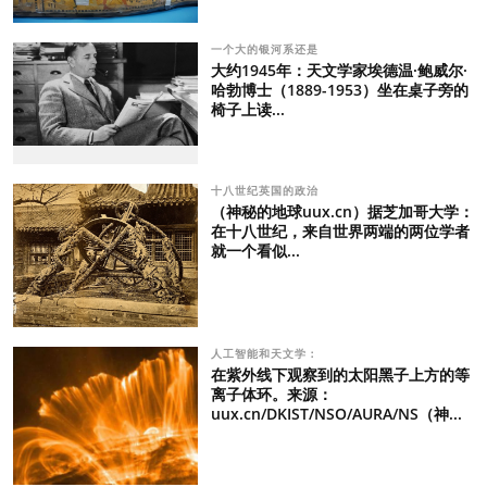
一个大的银河系还是
大约1945年：天文学家埃德温·鲍威尔·
哈勃博士（1889-1953）坐在桌子旁的
椅子上读...
十八世纪英国的政治
（神秘的地球uux.cn）据芝加哥大学：
在十八世纪，来自世界两端的两位学者
就一个看似...
人工智能和天文学：
在紫外线下观察到的太阳黑子上方的等
离子体环。来源：
uux.cn/DKIST/NSO/AURA/NS（神...