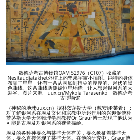
敖德萨考古博物馆OAM 52976（C107）收藏的
Nesitaudjatakhet外棺上的坚果宇宙小插图。纳特的身体
布满了星星，还有一条从脚底到指尖的厚厚的、起伏的黑
色曲线。这条曲线两侧被恒星环绕，让人想起银河系的大
裂谷。图片来源：uux.cn/Mykola Tarasenko；敖德萨考
古博物馆
（神秘的地球uux.cn）据朴茨茅斯大学（戴安娜·莱希）：
对了解银河系在埃及文化和宗教中所起作用的兴趣促使朴
茨茅斯大学天体物理学副教授Or Graur博士发现了他认为
可能是古埃及对银河系的视觉描绘。
埃及的各种神要么与某些天体有关，要么象征着某些天
体，要么直接体现了某些天体。在他的研究中，Graur博