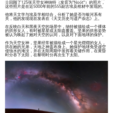
士回顾了125张天空女神纳特（发音为“Noot”）的照片，
这些照片是在近5000年前的555副古埃及棺材中发现的。
他将天文学与埃及学相结合，分析了她是否与银河系有
关，他的发现现在发表在《天文历史与遗产杂志》上。
在反映白天和黑夜天空的场景中，纳特被描绘成一个裸体
的拱形女人，有时被星星或太阳盘覆盖。坚果的拱形姿势
被认为唤起了她对天空的认同，以及对下面地球的保护。
作为天空女神，坚果经常被描绘成一个星光熠熠的女人，
拱在她的兄弟，大地之神盖布身上。她保护地球免受虚空
侵蚀水的淹没，并在太阳周期中发挥着关键作用，在黄昏
时分吞下太阳，在黎明时分再次生下太阳。