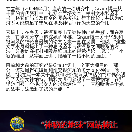
在去年（2024年4月）发表的一项研究中，Graur博士从
丰富的古代资料中，包括金字塔文本、棺材文本和坚果
书，将它们与埃及夜空的复杂模拟进行了比较，并认为银
河系可能突显了坚果在埃及神话中作为天空的作用。
它提出，在冬天，银河系突出了纳特伸出的手臂，而在夏
天，它则在天空中追踪她的脊椎。Graur博士关于坚果和
银河系的结论自最初的论文以来一直在发展。他说：“这些
文字本身就提出了一种思考坚果与银河系之间联系的方
法。分析她在棺材和陵墓壁画上的视觉描绘，增加了一个
新的维度，从字面上讲，描绘了一幅不同的画面。”
目前和之前的研究都是Graur博士一个更大项目的一部
分，该项目旨在编目和研究银河系的多元文化神话。他
说：“我在写一本关于星系和研究银河系神话的书时偶然遇
到了天空女神纳特。我和女儿们参观了一家博物馆，在那
里她们被一个拱形女人的形象迷住了，一直想听听关于她
的故事，这激起了我的兴趣。”