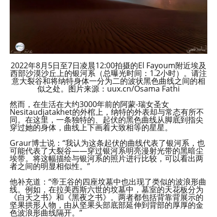
2022年8月5日至7日凌晨12:00拍摄的El Fayoum附近埃及
西部沙漠沙丘上的银河系（总曝光时间：1.2小时）。请注
意大裂谷和将纳特身体一分为二的波状黑色曲线之间的相
似之处。图片来源：uux.cn/Osama Fathi
然而，在生活在大约3000年前的阿蒙-瑞女圣女
Nesitaudjatakhet的外棺上，纳特的外表却与常态有所不
同。在这里，一条独特的、起伏的黑色曲线从脚底到指尖
穿过她的身体，曲线上下画着大致相等的星星。
Graur博士说：“我认为这条起伏的曲线代表了银河系，也
可能代表了大裂谷——穿过银河系明亮漫射光带的黑暗尘
埃带。将这幅描绘与银河系的照片进行比较，可以看出两
者之间的明显相似性。”
他补充道：“帝王谷的四座坟墓中也出现了类似的波浪形曲
线。例如，在拉美西斯六世的坟墓中，墓室的天花板分为
《白天之书》和《黑夜之书》。两者都包括背靠背展示的
坚果拱形人物，由从坚果头部底部延伸到背部的厚厚的金
色波浪形曲线隔开。”