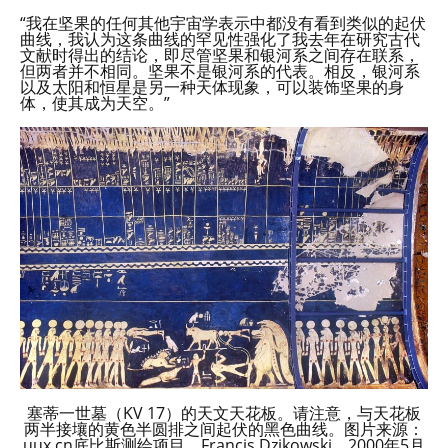
“我在坚果的任何其他宇宙学表示中都没有看到类似的起伏
曲线，我认为这条曲线的罕见性强化了我去年在研究古代
文献时得出的结论，即尽管坚果和银河系之间存在联系，
但两者并不相同。坚果不是银河系的代表。相反，银河系
以及太阳和恒星是另一种天体现象，可以装饰坚果的身
体，使其成为天空。”
塞蒂一世墓（KV 17）的天文天花板。请注意，与天花板
两半接壤的黄色半圆排之间起伏的黑色曲线。图片来源：
uux.cn底比斯测绘项目，Francis Dzikowski，2000年5月