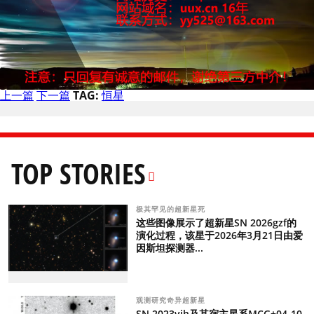
上一篇
下一篇
TAG:
恒星
TOP STORIES
极其罕见的超新星死
这些图像展示了超新星SN 2026gzf的
演化过程，该星于2026年3月21日由爱
因斯坦探测器...
观测研究奇异超新星
SN 2023vjh及其宿主星系MCG+04-10-