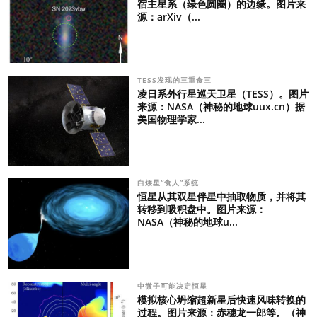
宿主星系（绿色圆圈）的边缘。图片来
源：arXiv（...
TESS发现的三重食三
凌日系外行星巡天卫星（TESS）。图片
来源：NASA（神秘的地球uux.cn）据
美国物理学家...
白矮星“食人”系统
恒星从其双星伴星中抽取物质，并将其
转移到吸积盘中。图片来源：
NASA（神秘的地球u...
中微子可能决定恒星
模拟核心坍缩超新星后快速风味转换的
过程。图片来源：赤穗龙一郎等。（神