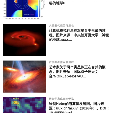
秘的地球u...
大质量气态巨行星在
计算机模拟行星在双星盘中形成的过
程。图片来源：中央兰开夏大学（神秘
的地球uux.c...
古代类星体双胞胎在
艺术家关于两个类星体正在合并的概
念。图片来源：国际双子座天文
台/NOIRLab/NSF/AU...
天文学家或许终于找
绘制Hebe的电离氦发射图。图片来
源：uux.cn/arXiv（2026年）。DOI：
10.48550/arxi...