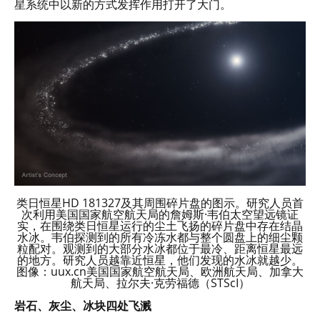
星系统中以新的方式发挥作用打开了大门。
类日恒星HD 181327及其周围碎片盘的图示。研究人员首
次利用美国国家航空航天局的詹姆斯·韦伯太空望远镜证
实，在围绕类日恒星运行的尘土飞扬的碎片盘中存在结晶
水冰。韦伯探测到的所有冷冻水都与整个圆盘上的细尘颗
粒配对。观测到的大部分水冰都位于最冷、距离恒星最远
的地方。研究人员越靠近恒星，他们发现的水冰就越少。
图像：uux.cn美国国家航空航天局、欧洲航天局、加拿大
航天局、拉尔夫·克劳福德（STScI）
岩石、灰尘、冰块四处飞溅