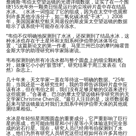
詹姆斯·韦伯太空望远镜的光谱详细数据，证实了在一个围
绕155光年外一颗类日恒星运行的尘埃碎片盘中存在结晶
水冰。（水冰一词指定了它的组成，因为在太空中也观察
到许多其他冷冻分子，如二氧化碳冰或“干冰”。）2008
年，美国国家航空航天局退役的斯皮策太空望远镜的数据
暗示了该系统中可能存在冷冻水。
“韦伯不仅明确地探测到了水冰，还探测到了结晶水冰，这
种水冰也存在于土星环和太阳系柯伊伯带的冰体等位
置，”这篇新论文的第一作者、马里兰州巴尔的摩约翰霍普
金斯大学的助理研究科学家陈谢说。
韦布探测到的所有冷冻水都与整个圆盘上的细尘颗粒配
对，就像它小小的“脏雪球”。研究结果于周三发表在《自
然》杂志上。
几十年来，天文学家一直在等待这一明确的数据。“25年
前，当我还是一名研究生时，我的导师告诉我碎片盘中应
该有冰，但在韦伯之前，我们没有足够灵敏的仪器来进行
这些观测，”合著者、巴尔的摩太空望远镜科学研究所的天
文学家Christine Chen说。“最引人注目的是，这些数据看
起来与望远镜最近对我们太阳系中柯伊伯带天体的其他观
测结果相似。”
水冰是年轻恒星周围圆盘的重要成分，它严重影响了巨行
星的形成，也可能由彗星和小行星等小天体输送到完全形
成的岩石行星。现在，研究人员已经用韦伯探测到了水
冰，他们为所有研究人员研究这些过程如何在许多其他行