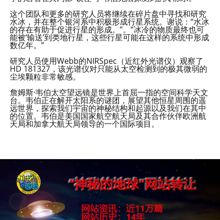
这个团队和更多的研究人员将继续在碎片盘中寻找和研究
水冰，并在整个银河系中积极形成行星系统。谢说：“水冰
的存在有助于促进行星的形成。”。“冰冷的物质最终也可
能被‘输送’到类地行星，这些行星可能在这样的系统中形成
数亿年。”
研究人员使用Webb的NIRSpec（近红外光谱仪）观察了
HD 181327，该光谱仪对只能从太空检测到的极其微弱的
尘埃颗粒非常敏感。
詹姆斯·韦伯太空望远镜是世界上首屈一指的空间科学天文
台。韦伯正在解开太阳系的谜团，展望其他恒星周围的遥
远世界，探索我们宇宙的神秘结构和起源以及我们在其中
的位置。韦伯是美国国家航空航天局及其合作伙伴欧洲航
天局和加拿大航天局领导的一个国际项目。