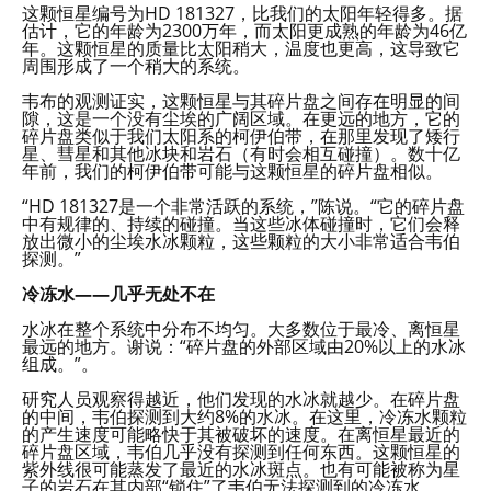
这颗恒星编号为HD 181327，比我们的太阳年轻得多。据
估计，它的年龄为2300万年，而太阳更成熟的年龄为46亿
年。这颗恒星的质量比太阳稍大，温度也更高，这导致它
周围形成了一个稍大的系统。
韦布的观测证实，这颗恒星与其碎片盘之间存在明显的间
隙，这是一个没有尘埃的广阔区域。在更远的地方，它的
碎片盘类似于我们太阳系的柯伊伯带，在那里发现了矮行
星、彗星和其他冰块和岩石（有时会相互碰撞）。数十亿
年前，我们的柯伊伯带可能与这颗恒星的碎片盘相似。
“HD 181327是一个非常活跃的系统，”陈说。“它的碎片盘
中有规律的、持续的碰撞。当这些冰体碰撞时，它们会释
放出微小的尘埃水冰颗粒，这些颗粒的大小非常适合韦伯
探测。”
冷冻水——几乎无处不在
水冰在整个系统中分布不均匀。大多数位于最冷、离恒星
最远的地方。谢说：“碎片盘的外部区域由20%以上的水冰
组成。”。
研究人员观察得越近，他们发现的水冰就越少。在碎片盘
的中间，韦伯探测到大约8%的水冰。在这里，冷冻水颗粒
的产生速度可能略快于其被破坏的速度。在离恒星最近的
碎片盘区域，韦伯几乎没有探测到任何东西。这颗恒星的
紫外线很可能蒸发了最近的水冰斑点。也有可能被称为星
子的岩石在其内部“锁住”了韦伯无法探测到的冷冻水。