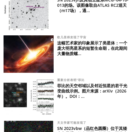
013的场。该图像取自ATLAS RC2巡天
（m17场），通...
欧几里得发现了宇宙
这幅艺术家的印象展示了类星体：一个
庞大明亮星系的短暂生命期，在此期间
大量物质螺...
重新分析表明“菲比
菲比的天空邻域以及邻近恒星的若干光
变曲线示例。图片来源：arXiv（2026
年）。DOI：...
天文学家可能发现了
SN 2023vbw（品红色圆圈）位于其矮