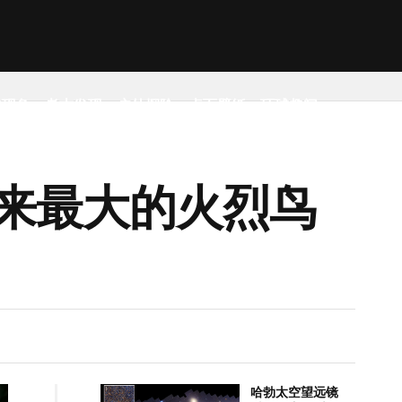
然现象
考古发现
户外探险
桌面壁纸
环球趣闻
来最大的火烈鸟
哈勃太空望远镜