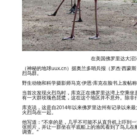
在美国佛罗里达大沼
（神秘的地球uux.cn）据奥兰多哨兵报（罗杰·西
烈鸟群。
野生动物和科学摄影师马克·伊恩·库克在脸书上发帖
当首次发现火烈鸟时，库克正在佛罗里达湾上空乘坐直
有一大群玫瑰色琵鹭，这在这个地区并不意外。除非仔
库克说，这是自2014年以来佛罗里达州有记录以来
火烈鸟在一起。
他写道：“不幸的是，几乎不可能不从直升机上吓到一
张照片，并让一群坐在平底船上的渔民看到了鸟儿在
调查。”