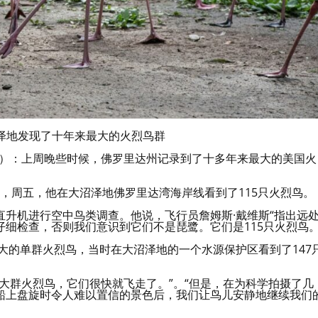
泽地发现了十年来最大的火烈鸟群
蒙斯）：上周晚些时候，佛罗里达州记录到了十多年来最大的美国火
称，周五，他在大沼泽地佛罗里达湾海岸线看到了115只火烈鸟。
升机进行空中鸟类调查。他说，飞行员詹姆斯·戴维斯“指出远
细检查，否则我们意识到它们不是琵鹭。它们是115只火烈鸟。
最大的单群火烈鸟，当时在大沼泽地的一个水源保护区看到了147
大群火烈鸟，它们很快就飞走了。”。“但是，在为科学拍摄了几
船上盘旋时令人难以置信的景色后，我们让鸟儿安静地继续我们