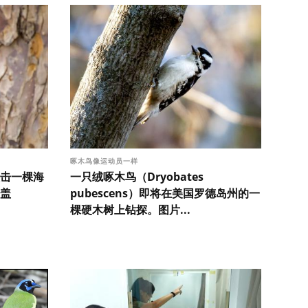
啄木鸟像运动员一样
击一棵海
一只绒啄木鸟（Dryobates
·盖
pubescens）即将在美国罗德岛州的一
棵硬木树上钻探。图片...