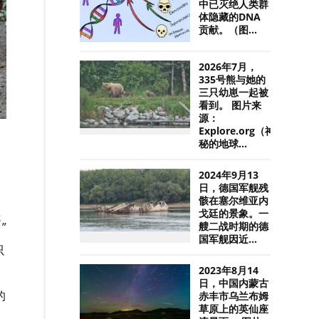
中已灭绝人类群
体隐藏的DNA
贡献。（图...
2026年7月，
335号熊与她的
三只幼崽一起被
看到。 图片来
源：
Explore.org（神
秘的地球...
2024年9月13
日，德国军舰残
骸在塞尔维亚内
戈廷的景象。一
处
”
艘二战时期的德
国军舰因近...
只
2023年8月14
日，中国内蒙古
的
赤丰市乌兰布姆
草原上的英仙座