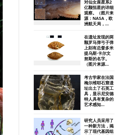
对仙女座星系2
亿颗恒星的详细
观察。（图片来
源：NASA，欧
洲航天局，...
在遗址发现的两
颗罗马弹弓子弹
上刻有总督多米
提乌斯·卡尔文
努斯的名字。
（图片来源...
考古学家在法国
梅尔维耶石窟遗
址出土了石英工
具，显示尼安德
特人具有复杂的
艺术感知...
研究人员采用了
一种新方法，揭
示了现代基因组