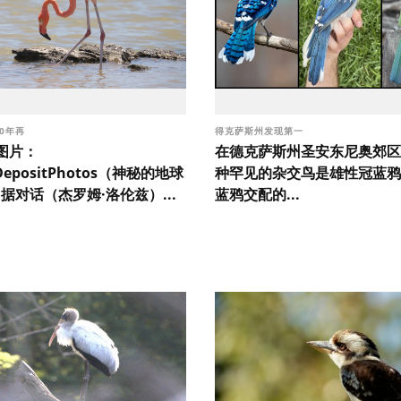
00年再
得克萨斯州发现第一
图片：
在德克萨斯州圣安东尼奥郊区
/DepositPhotos（神秘的地球
种罕见的杂交鸟是雄性冠蓝鸦
n）据对话（杰罗姆·洛伦兹）...
蓝鸦交配的...