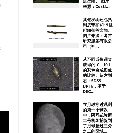
流星雨。 图片
行
来源：Costf...
其他发现还包括
铜皮带扣和19世
纪纽扣等文物。
图片来源：考古
研究服务有限公
司（神...
的
从不同成像调查
获得的IC 1101
的彩色合成图像
的比较。从左到
右：SDSS
DR16，基于
DEC...
在月球掠过观测
的第一个班次
中，阿耳忒弥斯
二号机组捕捉到
了月球超过三分
之二的区域...