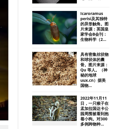
Icaroramus
perisi及其独特
的异形触角。图
片来源：英国皇
家学会B会刊：
生物科学（2...
具有密集丝状物
和球状体的囊
骨。图片来源：
Qu 等人。（神
秘的地球
uux.cn）据美
国物...
2022年11月11
日，一只猴子在
孟加拉国达卡公
园周围被看到抱
着小狗。对300
多例跨物种...