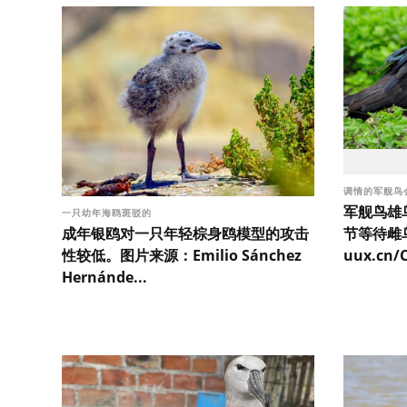
调情的军舰鸟
军舰鸟雄
一只幼年海鸥斑驳的
成年银鸥对一只年轻棕身鸥模型的攻击
节等待雌
性较低。图片来源：Emilio Sánchez
uux.cn/C
Hernánde...