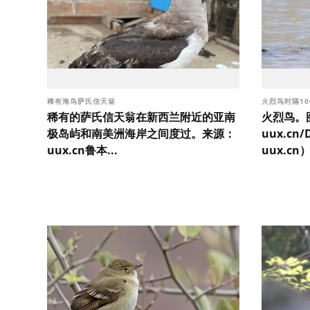
稀有海鸟萨氏信天翁
火烈鸟时隔1
稀有的萨氏信天翁在新西兰附近的亚南
火烈鸟。
极岛屿和南美洲海岸之间度过。来源：
uux.cn
uux.cn鲁本...
uux.c