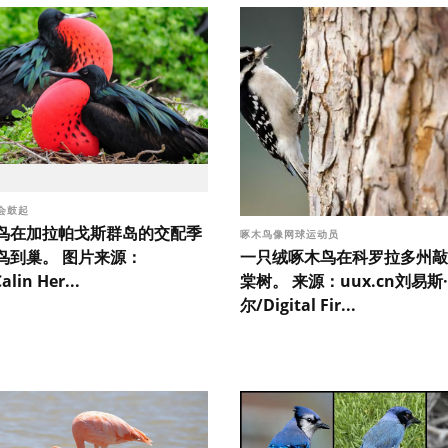
会鼓起
鸟在加拉帕戈斯群岛的交配季
啄木鸟像网球运动员
一只绒啄木鸟在科罗拉多州敲
鸟到巢。 图片来源：
棠树。 来源：uux.cn刘易斯
alin Her...
尔/Digital Fir...