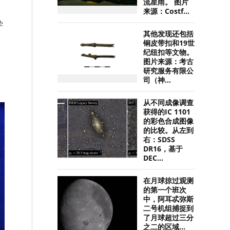
流星雨。 图片
来源：Costf...
学
其他发现还包括
铜皮带扣和19世
纪纽扣等文物。
图片来源：考古
研究服务有限公
司（神...
从不同成像调查
获得的IC 1101
的彩色合成图像
的比较。从左到
右：SDSS
DR16，基于
DEC...
在月球掠过观测
的第一个班次
中，阿耳忒弥斯
二号机组捕捉到
了月球超过三分
之二的区域...