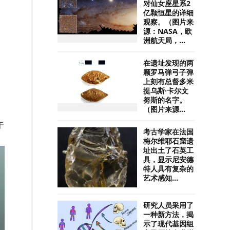
对仙女座星系2
亿颗恒星的详细
观察。（图片来
源：NASA，欧
洲航天局，...
在遗址发现的两
颗罗马弹弓子弹
上刻有总督多米
提乌斯·卡尔文
努斯的名字。
（图片来源...
于
考古学家在法国
梅尔维耶石窟遗
址出土了石英工
具，显示尼安德
特人具有复杂的
艺术感知...
研究人员采用了
一种新方法，揭
示了现代基因组