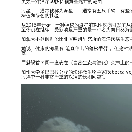
美太平洋沿岸50多亿颗海星死亡的谜团。
海星——通常被称为海星——通常有五只手臂，有些
棕色和绿色的挂毯。
从2013年开始，一种神秘的海星消耗性疾病引发了
至今仍在继续。受影响最严重的是一种名为向日葵海
加拿大不列颠哥伦比亚省哈凯研究所的海洋疾病生态学家A
她说，健康的海星有“笔直伸出的蓬松手臂”。但这种
落。”
罪魁祸首？周一发表在《自然生态与进化》杂志上的
加州大学圣巴巴拉分校的海洋微生物学家Rebecca Ve
海洋中一种非常严重的疾病的长期问题”。