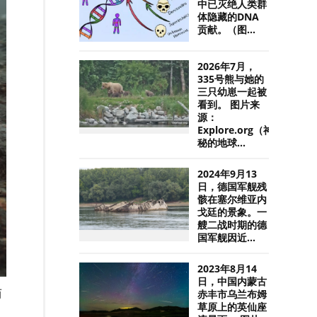
中已灭绝人类群
体隐藏的DNA
贡献。（图...
2026年7月，
335号熊与她的
三只幼崽一起被
看到。 图片来
源：
Explore.org（神
秘的地球...
2024年9月13
日，德国军舰残
骸在塞尔维亚内
戈廷的景象。一
艘二战时期的德
国军舰因近...
2023年8月14
日，中国内蒙古
而
赤丰市乌兰布姆
草原上的英仙座