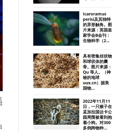
Icaroramus
perisi及其独特
的异形触角。图
片来源：英国皇
家学会B会刊：
生物科学（2...
具有密集丝状物
和球状体的囊
骨。图片来源：
Qu 等人。（神
秘的地球
uux.cn）据美
国物...
的
2022年11月11
过
日，一只猴子在
孟加拉国达卡公
园周围被看到抱
着小狗。对300
后
多例跨物种...