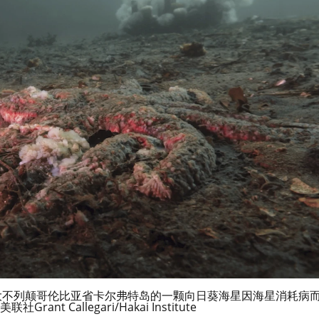
拿大不列颠哥伦比亚省卡尔弗特岛的一颗向日葵海星因海星消耗病
ant Callegari/Hakai Institute