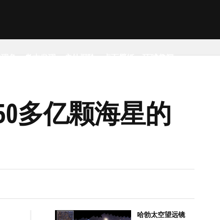
然现象
考古发现
户外探险
桌面壁纸
环球趣闻
50多亿颗海星的
哈勃太空望远镜