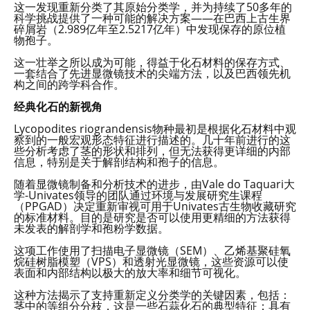
这一发现重新分类了其原始分类学，并为持续了50多年的
科学挑战提供了一种可能的解决方案——在巴西上古生界
碎屑岩（2.989亿年至2.5217亿年）中发现保存的原位植
物孢子。
这一壮举之所以成为可能，得益于化石材料的保存方式、
一套结合了先进显微镜技术的尖端方法，以及巴西领先机
构之间的跨学科合作。
经典化石的新视角
Lycopodites riograndensis物种最初是根据化石材料中观
察到的一般宏观形态特征进行描述的。几十年前进行的这
些分析考虑了茎的形状和排列，但无法获得更详细的内部
信息，特别是关于解剖结构和孢子的信息。
随着显微镜制备和分析技术的进步，由Vale do Taquari大
学-Univates领导的团队通过环境与发展研究生课程
（PPGAD）决定重新审视可用于Univates古生物收藏研究
的标准材料。目的是研究是否可以使用更精细的方法获得
未发表的解剖学和孢粉学数据。
这项工作使用了扫描电子显微镜（SEM）、乙烯基聚硅氧
烷硅树脂模塑（VPS）和透射光显微镜，这些资源可以使
表面和内部结构以极大的放大率和细节可视化。
这种方法揭示了支持重新定义分类学的关键因素，包括：
茎中的等组分分枝，这是一些石蒜化石的典型特征；具有