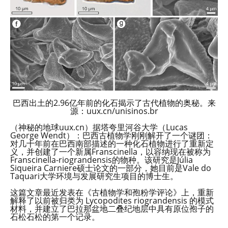
巴西出土的2.96亿年前的化石揭示了古代植物的奥秘。来
源：uux.cn/unisinos.br
（神秘的地球uux.cn）据塔夸里河谷大学（Lucas
George Wendt）：巴西古植物学刚刚解开了一个谜团：
对几十年前在巴西南部描述的一种化石植物进行了重新定
义，并创建了一个新属Franscinella，以容纳现在被称为
Franscinella-riograndensis的物种。该研究是Júlia
Siqueira Carniere硕士论文的一部分，她目前是Vale do
Taquari大学环境与发展研究生项目的博士生。
这篇文章最近发表在《古植物学和孢粉学评论》上，重新
解释了以前被归类为 Lycopodites riograndensis 的模式
材料，并建立了巴拉那盆地二叠纪地层中具有原位孢子的
石松石松的第一个记录。