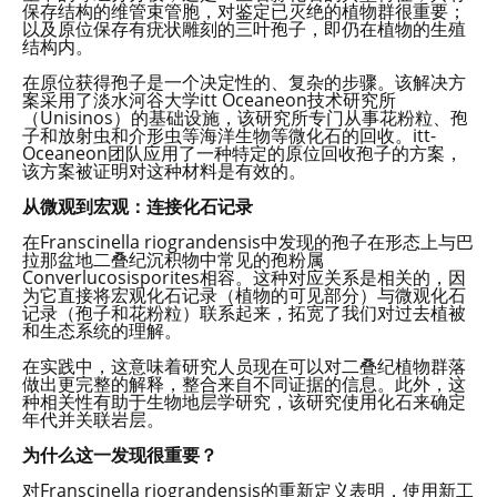
保存结构的维管束管胞，对鉴定已灭绝的植物群很重要；
以及原位保存有疣状雕刻的三叶孢子，即仍在植物的生殖
结构内。
在原位获得孢子是一个决定性的、复杂的步骤。该解决方
案采用了淡水河谷大学itt Oceaneon技术研究所
（Unisinos）的基础设施，该研究所专门从事花粉粒、孢
子和放射虫和介形虫等海洋生物等微化石的回收。itt-
Oceaneon团队应用了一种特定的原位回收孢子的方案，
该方案被证明对这种材料是有效的。
从微观到宏观：连接化石记录
在Franscinella riograndensis中发现的孢子在形态上与巴
拉那盆地二叠纪沉积物中常见的孢粉属
Converlucosisporites相容。这种对应关系是相关的，因
为它直接将宏观化石记录（植物的可见部分）与微观化石
记录（孢子和花粉粒）联系起来，拓宽了我们对过去植被
和生态系统的理解。
在实践中，这意味着研究人员现在可以对二叠纪植物群落
做出更完整的解释，整合来自不同证据的信息。此外，这
种相关性有助于生物地层学研究，该研究使用化石来确定
年代并关联岩层。
为什么这一发现很重要？
对Franscinella riograndensis的重新定义表明，使用新工