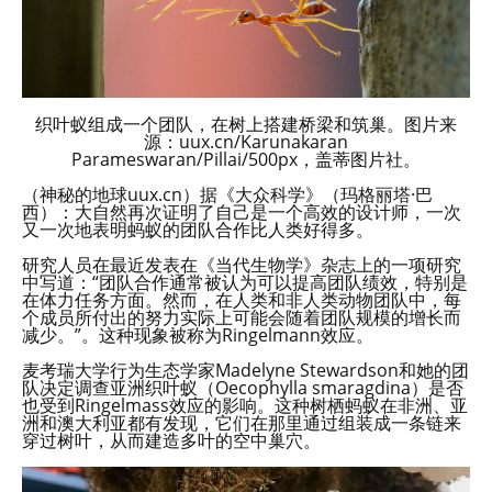
织叶蚁组成一个团队，在树上搭建桥梁和筑巢。图片来
源：uux.cn/Karunakaran
Parameswaran/Pillai/500px，盖蒂图片社。
（神秘的地球uux.cn）据《大众科学》（玛格丽塔·巴
西）：大自然再次证明了自己是一个高效的设计师，一次
又一次地表明蚂蚁的团队合作比人类好得多。
研究人员在最近发表在《当代生物学》杂志上的一项研究
中写道：“团队合作通常被认为可以提高团队绩效，特别是
在体力任务方面。然而，在人类和非人类动物团队中，每
个成员所付出的努力实际上可能会随着团队规模的增长而
减少。”。这种现象被称为Ringelmann效应。
麦考瑞大学行为生态学家Madelyne Stewardson和她的团
队决定调查亚洲织叶蚁（Oecophylla smaragdina）是否
也受到Ringelmass效应的影响。这种树栖蚂蚁在非洲、亚
洲和澳大利亚都有发现，它们在那里通过组装成一条链来
穿过树叶，从而建造多叶的空中巢穴。