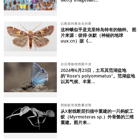
以教皇利奥命名的新
这种蛾似乎是克里特岛特有的物种。 图
片来源：彼得·休默（神秘的地球
uux.cn）据《...
在旧博物馆档案中发
2024年6月23日，土耳其范湖盆地
的“Rose's polyommatus”。范湖盆地
以其气候、丰富...
弱蚂蚁凭借数量优势
从X射线断层扫描中重建的一只蚂蚁工
蚁（Myrmoteras sp.）外骨骼的三维
重建。图片来...