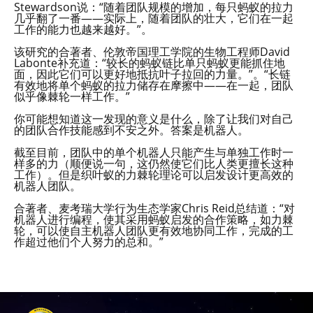
Stewardson说：“随着团队规模的增加，每只蚂蚁的拉力
几乎翻了一番——实际上，随着团队的壮大，它们在一起
工作的能力也越来越好。”。
该研究的合著者、伦敦帝国理工学院的生物工程师David
Labonte补充道：“较长的蚂蚁链比单只蚂蚁更能抓住地
面，因此它们可以更好地抵抗叶子拉回的力量。”。“长链
有效地将单个蚂蚁的拉力储存在摩擦中——在一起，团队
似乎像棘轮一样工作。”
你可能想知道这一发现的意义是什么，除了让我们对自己
的团队合作技能感到不安之外。答案是机器人。
截至目前，团队中的单个机器人只能产生与单独工作时一
样多的力（顺便说一句，这仍然使它们比人类更擅长这种
工作）。但是织叶蚁的力棘轮理论可以启发设计更高效的
机器人团队。
合著者、麦考瑞大学行为生态学家Chris Reid总结道：“对
机器人进行编程，使其采用蚂蚁启发的合作策略，如力棘
轮，可以使自主机器人团队更有效地协同工作，完成的工
作超过他们个人努力的总和。”