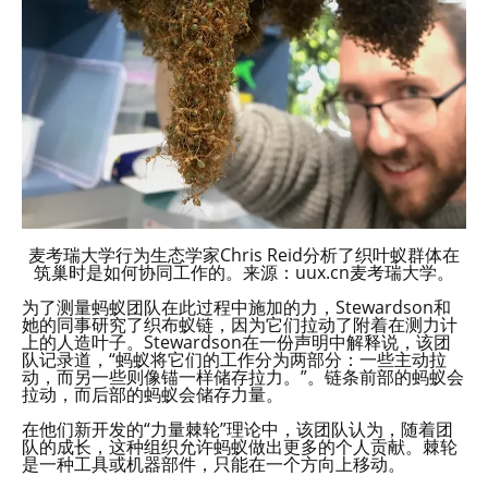
麦考瑞大学行为生态学家Chris Reid分析了织叶蚁群体在
筑巢时是如何协同工作的。来源：uux.cn麦考瑞大学。
为了测量蚂蚁团队在此过程中施加的力，Stewardson和
她的同事研究了织布蚁链，因为它们拉动了附着在测力计
上的人造叶子。Stewardson在一份声明中解释说，该团
队记录道，“蚂蚁将它们的工作分为两部分：一些主动拉
动，而另一些则像锚一样储存拉力。”。链条前部的蚂蚁会
拉动，而后部的蚂蚁会储存力量。
在他们新开发的“力量棘轮”理论中，该团队认为，随着团
队的成长，这种组织允许蚂蚁做出更多的个人贡献。棘轮
是一种工具或机器部件，只能在一个方向上移动。