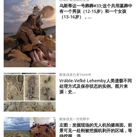
乌斯蒂达一号葬葬#33;这个共用墓葬中
有一个男孩（12-15岁）和一个女孩
（13-16岁），...
斯洛伐克已有7000年
Vráble-Veľké Lehemby人类遗骸不同
处理方式及保存状态的实例。图片来
源：史...
斯洛伐克一片田野中
左图：发掘现场的无人机拍摄画面。前
景可见一处刚被挖掘机剥开的区域，等
待挖掘。选...