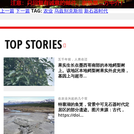
上一篇
下一篇
TAG:
农业
乌兹别克斯坦
新石器时代
TOP STORIES
五千年前，人类在迁
果实生长在墨西哥南部的本地鳄梨树
上。该地区本地鳄梨树果实外皮光滑，
基因上与超市...
在农业兴起的几个世
特塞湖的鱼笼，背景中可见石器时代定
居区的部分遗迹。图片来源：古代，
https://doi...