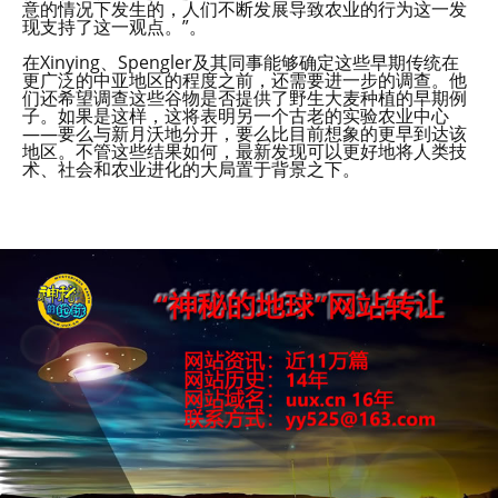
意的情况下发生的，人们不断发展导致农业的行为这一发
现支持了这一观点。”。
在Xinying、Spengler及其同事能够确定这些早期传统在
更广泛的中亚地区的程度之前，还需要进一步的调查。他
们还希望调查这些谷物是否提供了野生大麦种植的早期例
子。如果是这样，这将表明另一个古老的实验农业中心
——要么与新月沃地分开，要么比目前想象的更早到达该
地区。不管这些结果如何，最新发现可以更好地将人类技
术、社会和农业进化的大局置于背景之下。