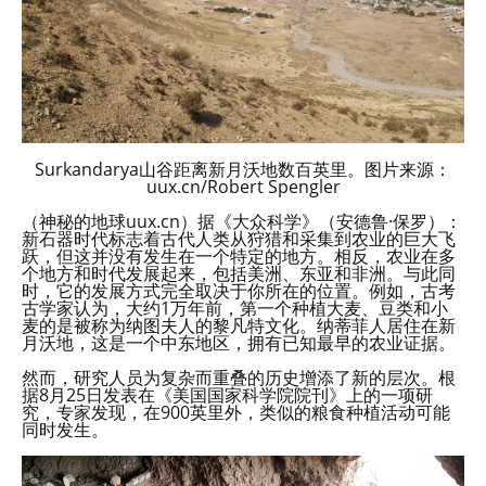
Surkandarya山谷距离新月沃地数百英里。图片来源：
uux.cn/Robert Spengler
（神秘的地球uux.cn）据《大众科学》（安德鲁·保罗）：
新石器时代标志着古代人类从狩猎和采集到农业的巨大飞
跃，但这并没有发生在一个特定的地方。相反，农业在多
个地方和时代发展起来，包括美洲、东亚和非洲。与此同
时，它的发展方式完全取决于你所在的位置。例如，古考
古学家认为，大约1万年前，第一个种植大麦、豆类和小
麦的是被称为纳图夫人的黎凡特文化。纳蒂菲人居住在新
月沃地，这是一个中东地区，拥有已知最早的农业证据。
然而，研究人员为复杂而重叠的历史增添了新的层次。根
据8月25日发表在《美国国家科学院院刊》上的一项研
究，专家发现，在900英里外，类似的粮食种植活动可能
同时发生。