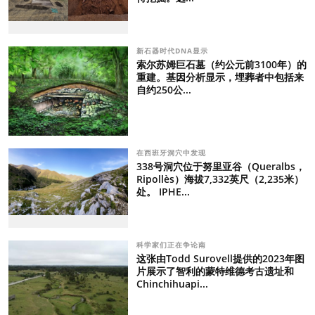
新石器时代DNA显示
索尔苏姆巨石墓（约公元前3100年）的
重建。基因分析显示，埋葬者中包括来
自约250公...
在西班牙洞穴中发现
338号洞穴位于努里亚谷（Queralbs，
Ripollès）海拔7,332英尺（2,235米）
处。 IPHE...
科学家们正在争论南
这张由Todd Surovell提供的2023年图
片展示了智利的蒙特维德考古遗址和
Chinchihuapi...