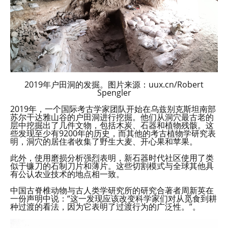
2019年户田洞的发掘。图片来源：uux.cn/Robert
Spengler
2019年，一个国际考古学家团队开始在乌兹别克斯坦南部
苏尔干达雅山谷的户田洞进行挖掘。他们从洞穴最古老的
层中挖掘出了几件文物，包括木炭、石器和植物残骸。这
些发现至少有9200年的历史，而其他的考古植物学研究表
明，洞穴的居住者收集了野生大麦、开心果和苹果。
此外，使用磨损分析强烈表明，新石器时代社区使用了类
似于镰刀的石制刀片和薄片。这些切割模式与全球其他具
有公认农业技术的地点相一致。
中国古脊椎动物与古人类学研究所的研究合著者周新英在
一份声明中说：“这一发现应该改变科学家们对从觅食到耕
种过渡的看法，因为它表明了过渡行为的广泛性。”。