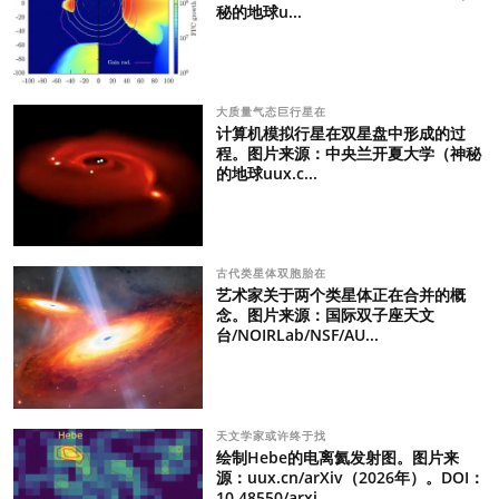
秘的地球u...
大质量气态巨行星在
计算机模拟行星在双星盘中形成的过
程。图片来源：中央兰开夏大学（神秘
的地球uux.c...
古代类星体双胞胎在
艺术家关于两个类星体正在合并的概
念。图片来源：国际双子座天文
台/NOIRLab/NSF/AU...
天文学家或许终于找
绘制Hebe的电离氦发射图。图片来
源：uux.cn/arXiv（2026年）。DOI：
10.48550/arxi...