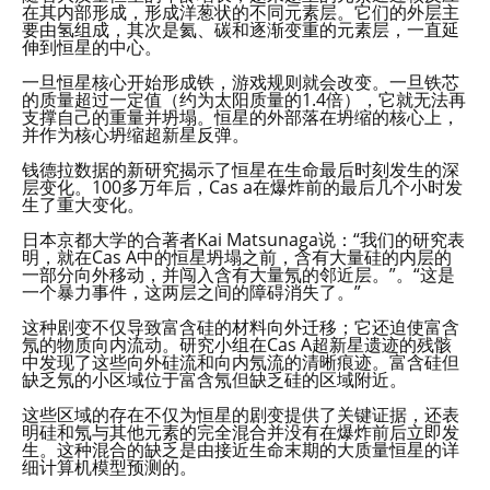
在其内部形成，形成洋葱状的不同元素层。它们的外层主
要由氢组成，其次是氦、碳和逐渐变重的元素层，一直延
伸到恒星的中心。
一旦恒星核心开始形成铁，游戏规则就会改变。一旦铁芯
的质量超过一定值（约为太阳质量的1.4倍），它就无法再
支撑自己的重量并坍塌。恒星的外部落在坍缩的核心上，
并作为核心坍缩超新星反弹。
钱德拉数据的新研究揭示了恒星在生命最后时刻发生的深
层变化。100多万年后，Cas a在爆炸前的最后几个小时发
生了重大变化。
日本京都大学的合著者Kai Matsunaga说：“我们的研究表
明，就在Cas A中的恒星坍塌之前，含有大量硅的内层的
一部分向外移动，并闯入含有大量氖的邻近层。”。“这是
一个暴力事件，这两层之间的障碍消失了。”
这种剧变不仅导致富含硅的材料向外迁移；它还迫使富含
氖的物质向内流动。研究小组在Cas A超新星遗迹的残骸
中发现了这些向外硅流和向内氖流的清晰痕迹。富含硅但
缺乏氖的小区域位于富含氖但缺乏硅的区域附近。
这些区域的存在不仅为恒星的剧变提供了关键证据，还表
明硅和氖与其他元素的完全混合并没有在爆炸前后立即发
生。这种混合的缺乏是由接近生命末期的大质量恒星的详
细计算机模型预测的。