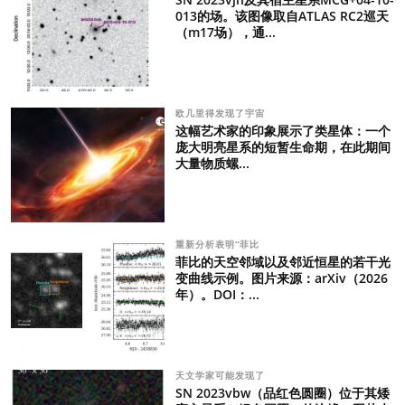
013的场。该图像取自ATLAS RC2巡天
（m17场），通...
欧几里得发现了宇宙
这幅艺术家的印象展示了类星体：一个
庞大明亮星系的短暂生命期，在此期间
大量物质螺...
重新分析表明“菲比
菲比的天空邻域以及邻近恒星的若干光
变曲线示例。图片来源：arXiv（2026
年）。DOI：...
天文学家可能发现了
SN 2023vbw（品红色圆圈）位于其矮