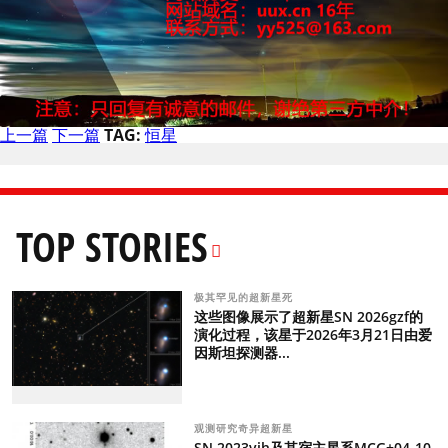
上一篇
下一篇
TAG:
恒星
TOP STORIES
极其罕见的超新星死
这些图像展示了超新星SN 2026gzf的
演化过程，该星于2026年3月21日由爱
因斯坦探测器...
观测研究奇异超新星
SN 2023vjh及其宿主星系MCG+04-10-