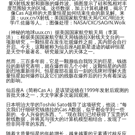
量X射线发射和膨胀的爆炸波。插图显示了硅和氖相对丰
度范围较大的区域。这些数据，加上计算机建模，揭示了
像Cas A这样的大质量恒星如何结束生命的新见解。来
源：uux.cn/X射线：美国国家航空航天局/CXC/明治大
学/T.佐藤等人。；图像处理：NASA/CXC/SAO/N.Wolk
（神秘的地球uux.cn）据美国国家航空航天局（李莫
洪）：根据美国国家航空航天局钱德拉X射线天文台的一
项新研究，一颗恒星在发生壮观爆炸之前，其内部会自行
开启。今天，这颗被称为仙后座A超新星遗迹的破碎恒星
是天空中最著名、研究最深入的天体之一。
然而，三百多年前，它是一颗濒临自我毁灭的巨星。钱德
拉的新研究表明，就在爆炸前几个小时，这颗恒星的内部
剧烈地重新排列。恒星腹部在最后一刻的洗牌对理解大质
量恒星如何爆炸以及它们的残骸在爆炸后的行为有着深远
的影响。
仙后座A（简称Cas A）是该望远镜在1999年发射后观测的
首批天体之一，天文学家多次返回观测。
日本明治大学的Toshiki Sato领导了这项研究，他说：“每
次我们仔细研究钱德拉的Cas A数据，似乎都会学到一些
新的、令人兴奋的东西。”。“现在我们已经获得了宝贵的X
射线数据，并将其与强大的计算机模型相结合，发现了一
些非同寻常的东西。”
随着大质量恒星的年龄增长，越来越重的元素通过核反应