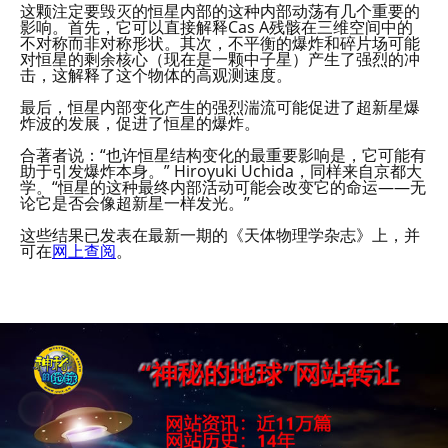
这颗注定要毁灭的恒星内部的这种内部动荡有几个重要的
影响。首先，它可以直接解释Cas A残骸在三维空间中的
不对称而非对称形状。其次，不平衡的爆炸和碎片场可能
对恒星的剩余核心（现在是一颗中子星）产生了强烈的冲
击，这解释了这个物体的高观测速度。
最后，恒星内部变化产生的强烈湍流可能促进了超新星爆
炸波的发展，促进了恒星的爆炸。
合著者说：“也许恒星结构变化的最重要影响是，它可能有
助于引发爆炸本身。” Hiroyuki Uchida，同样来自京都大
学。“恒星的这种最终内部活动可能会改变它的命运——无
论它是否会像超新星一样发光。”
这些结果已发表在最新一期的《天体物理学杂志》上，并
可在
网上查阅
。