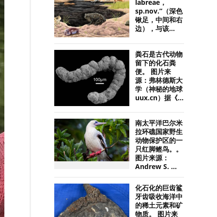
labreae，
sp.nov.”（深色
锹足，中间和右
边），与该...
粪石是古代动物
留下的化石粪
便。 图片来
源：弗林德斯大
学（神秘的地球
uux.cn）据《...
南太平洋巴尔米
拉环礁国家野生
动物保护区的一
只红脚鲣鸟。。
图片来源：
Andrew S. ...
化石化的巨齿鲨
牙齿吸收海洋中
的稀土元素和矿
物质。 图片来