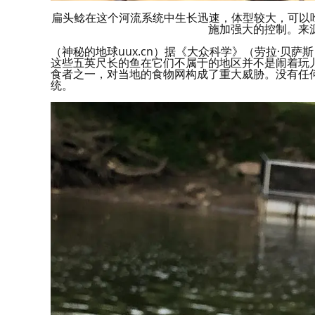
扁头鲶在这个河流系统中生长迅速，体型较大，可以
施加强大的控制。来源
（神秘的地球uux.cn）据《大众科学》（劳拉·贝萨斯）：扁
这些五英尺长的鱼在它们不属于的地区并不是闹着玩
食者之一，对当地的食物网构成了重大威胁。没有任
统。