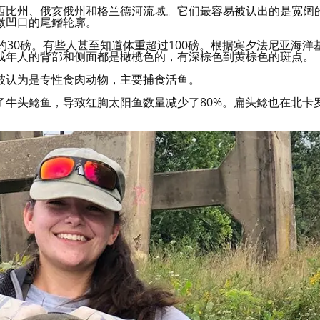
西比州、俄亥俄州和格兰德河流域。它们最容易被认出的是宽阔
微凹口的尾鳍轮廓。
约30磅。有些人甚至知道体重超过100磅。根据宾夕法尼亚海洋
成年人的背部和侧面都是橄榄色的，有深棕色到黄棕色的斑点。
被认为是专性食肉动物，主要捕食活鱼。
了牛头鲶鱼，导致红胸太阳鱼数量减少了80%。扁头鲶也在北卡