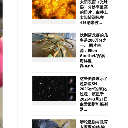
太阳表面（光球
层）分辨率最高
的照片，由井上
太阳望远镜在
416纳米波...
找到蓝龙虾的几
率是200万分之
一。 图片来
源：Ellen
Goethel/探索
海洋世
界 &nb...
这些图像展示了
超新星SN
2026gzf的演化
过程，该星于
2026年3月21日
由爱因斯坦探测
器...
蟒蛇激励与教育
专家罗伯特·埃