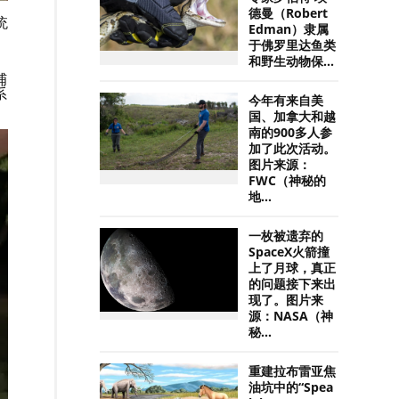
德曼（Robert
统
Edman）隶属
于佛罗里达鱼类
和野生动物保...
捕
系
今年有来自美
国、加拿大和越
南的900多人参
加了此次活动。
图片来源：
FWC（神秘的
地...
一枚被遗弃的
SpaceX火箭撞
上了月球，真正
的问题接下来出
现了。图片来
源：NASA（神
秘...
重建拉布雷亚焦
油坑中的“Spea