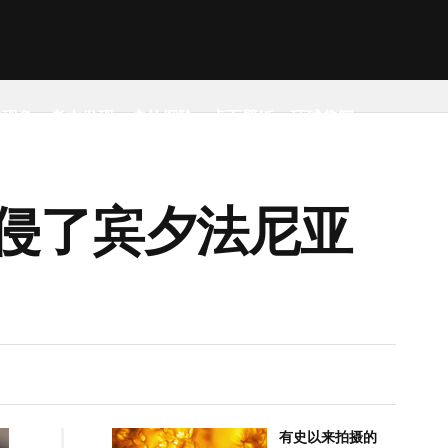
然现象
考古发现
户外探险
桌面壁纸
环球趣闻
侵了宾夕法尼亚
有史以来拍摄的