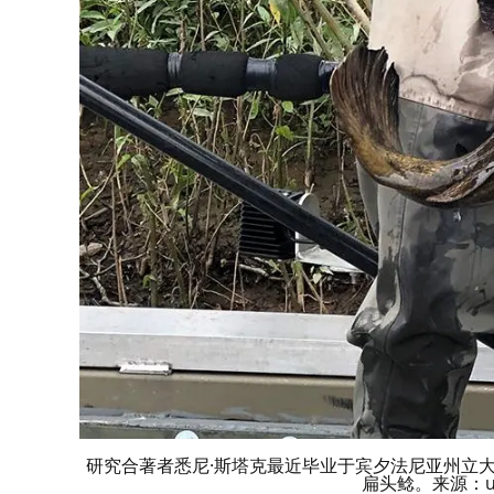
研究合著者悉尼·斯塔克最近毕业于宾夕法尼亚州立
扁头鲶。来源：u