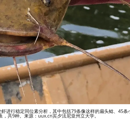
龙虾进行稳定同位素分析，其中包括79条像这样的扁头鲶、45条
鱼，共9种。来源：uux.cn宾夕法尼亚州立大学。