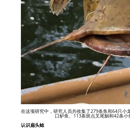
在这项研究中，研究人员共收集了279条鱼和64只小
口鲈鱼、113条斑点叉尾鮰和42条小
认识扁头鲶