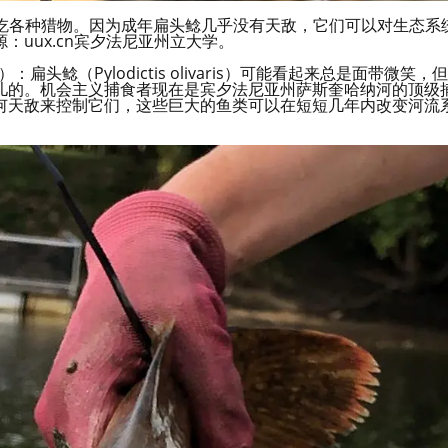
吃各种猎物。因为成年扁头鲶几乎没有天敌，它们可以对生态系
：uux.cn宾夕法尼亚州立大学。
头鲶（Pylodictis olivaris）可能看起来总是面带微笑，但
儿的。机会主义捕食者现在是宾夕法尼亚州萨斯奎哈纳河的顶级
何天敌来控制它们，这些巨大的鱼类可以在短短几年内改变河流