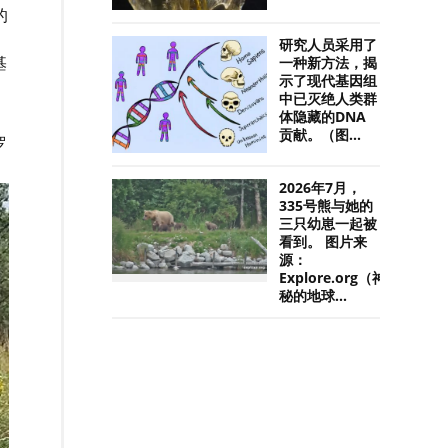
的
研究人员采用了
基
一种新方法，揭
示了现代基因组
中已灭绝人类群
体隐藏的DNA
贡献。（图...
罗
2026年7月，
335号熊与她的
三只幼崽一起被
看到。 图片来
源：
Explore.org（神
秘的地球...