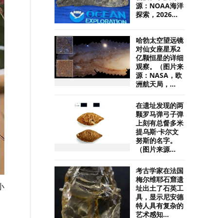
源：NOAA海洋
探索，2026...
哈勃太空望远镜
对仙女座星系2
亿颗恒星的详细
观察。（图片来
源：NASA，欧
洲航天局，...
在遗址发现的两
颗罗马弹弓子弹
上刻有总督多米
提乌斯·卡尔文
努斯的名字。
（图片来源...
考古学家在法国
梅尔维耶石窟遗
小
址出土了石英工
具，显示尼安德
特人具有复杂的
艺术感知...