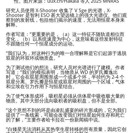
性。图片来源：uux.cn/Hakala 等人 2025 MNRAS
研究人员使用 X-Shooter 收集了 V Sge 的光谱，X-
Shooter 是智利 ESO 甚大望远镜上的强大光谱仪。他们观
察到的发射线，包括他们揭示的速度，无法用恒星本身来
解释。
作者写道：“更重要的是，（a）这一特征不随轨道相位而
变化，（b）以系统速度为中心，这意味着这些发射特征
不跟随任何一个恒星成分的运动。
“我们认为，对这种行为的唯一合理解释是它们起源于逃脱
双星的环双环或物质盘。”
为了测试他们的想法，研究人员对光谱进行了建模。作者
写道：“我们的模拟表明，当物质从 WD 的罗氏瓣逸出
时，它会在双星周围形成一个或多个环，半径约为 2-4 个
双星分离。罗氏瓣是恒星或双星对周围的一个区域，气体
和尘埃在引力作用下与恒星结合。
为了使气体形成环，吸积星必须从供体星中吸收极大量的
物质。其中大部分流向吸积者的吸积盘，但不是全部。
“这个意想不到的环是由凌乱盛宴的碎片形成的，它为我们
提供了一条线索，可能会改变我们对恒星如何生存和死亡
的了解，”主要作者哈卡拉在一份新闻稿中说。
“白矮星无法消耗从其热孪生星转移的所有质量，因此它创