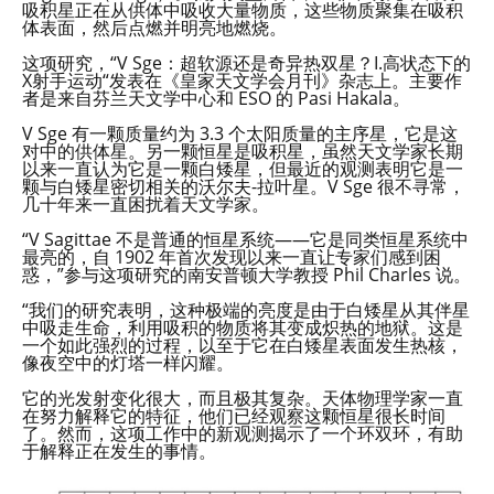
吸积星正在从供体中吸收大量物质，这些物质聚集在吸积
体表面，然后点燃并明亮地燃烧。
这项研究，“V Sge：超软源还是奇异热双星？I.高状态下的
X射手运动“发表在《皇家天文学会月刊》杂志上。主要作
者是来自芬兰天文学中心和 ESO 的 Pasi Hakala。
V Sge 有一颗质量约为 3.3 个太阳质量的主序星，它是这
对中的供体星。另一颗恒星是吸积星，虽然天文学家长期
以来一直认为它是一颗白矮星，但最近的观测表明它是一
颗与白矮星密切相关的沃尔夫-拉叶星。V Sge 很不寻常，
几十年来一直困扰着天文学家。
“V Sagittae 不是普通的恒星系统——它是同类恒星系统中
最亮的，自 1902 年首次发现以来一直让专家们感到困
惑，”参与这项研究的南安普顿大学教授 Phil Charles 说。
“我们的研究表明，这种极端的亮度是由于白矮星从其伴星
中吸走生命，利用吸积的物质将其变成炽热的地狱。这是
一个如此强烈的过程，以至于它在白矮星表面发生热核，
像夜空中的灯塔一样闪耀。
它的光发射变化很大，而且极其复杂。天体物理学家一直
在努力解释它的特征，他们已经观察这颗恒星很长时间
了。然而，这项工作中的新观测揭示了一个环双环，有助
于解释正在发生的事情。