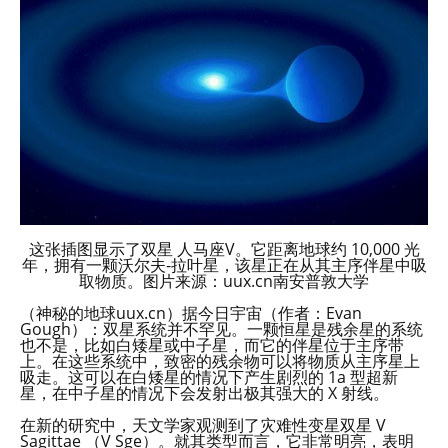
这张插图显示了双星 人马座V。它距离地球约 10,000 光
年，拥有一颗沃尔夫-拉叶星，该星正在从其主序伴星中吸
取物质。图片来源：uux.cn南安普敦大学
（神秘的地球uux.cn）据今日宇宙（作者：Evan
Gough）：双星系统并不罕见。一颗恒星是残余星的系统
也不是，比如白矮星或中子星，而它的伴星位于主序带
上。在这些系统中，致密的残余物可以将物质从主序星上
吸走。这可以在白矮星的情况下产生剧烈的 1a 型超新
星，在中子星的情况下会发射出极其强大的 X 射线。
在新的研究中，天文学家观测到了灾难性变星双星 V
Sagittae （V Sge）。就其类型而言，它非常明亮，表明