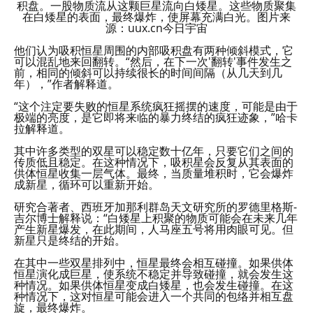
积盘。一股物质流从这颗巨星流向白矮星。这些物质聚集
在白矮星的表面，最终爆炸，使屏幕充满白光。图片来
源：uux.cn今日宇宙
他们认为吸积恒星周围的内部吸积盘有两种倾斜模式，它
可以混乱地来回翻转。“然后，在下一次'翻转'事件发生之
前，相同的倾斜可以持续很长的时间间隔（从几天到几
年），”作者解释道。
“这个注定要失败的恒星系统疯狂摇摆的速度，可能是由于
极端的亮度，是它即将来临的暴力终结的疯狂迹象，”哈卡
拉解释道。
其中许多类型的双星可以稳定数十亿年，只要它们之间的
传质低且稳定。在这种情况下，吸积星会反复从其表面的
供体恒星收集一层气体。最终，当质量堆积时，它会爆炸
成新星，循环可以重新开始。
研究合著者、西班牙加那利群岛天文研究所的罗德里格斯-
吉尔博士解释说：“白矮星上积聚的物质可能会在未来几年
产生新星爆发，在此期间，人马座五号将用肉眼可见。但
新星只是终结的开始。
在其中一些双星排列中，恒星最终会相互碰撞。如果供体
恒星演化成巨星，使系统不稳定并导致碰撞，就会发生这
种情况。如果供体恒星变成白矮星，也会发生碰撞。在这
种情况下，这对恒星可能会进入一个共同的包络并相互盘
旋，最终爆炸。