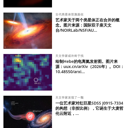
古代类星体双胞胎在
艺术家关于两个类星体正在合并的概
念。图片来源：国际双子座天文
台/NOIRLab/NSF/AU...
天文学家或许终于找
绘制Hebe的电离氦发射图。图片来
源：uux.cn/arXiv（2026年）。DOI：
10.48550/arxi...
天文学家发现了一颗
一位艺术家对红巨星SDSS J0915-7334
的构想（非按比例），它诞生于大麦哲
伦云附近，...