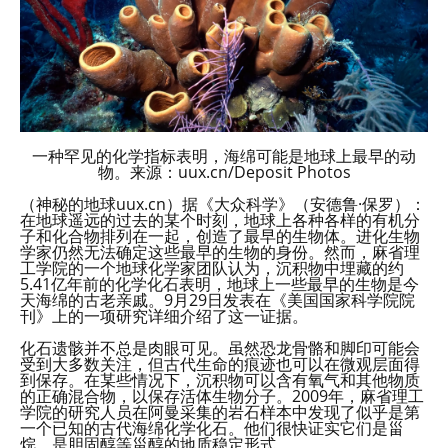
一种罕见的化学指标表明，海绵可能是地球上最早的动
物。来源：uux.cn/Deposit Photos
（神秘的地球uux.cn）据《大众科学》（安德鲁·保罗）：
在地球遥远的过去的某个时刻，地球上各种各样的有机分
子和化合物排列在一起，创造了最早的生物体。进化生物
学家仍然无法确定这些最早的生物的身份。然而，麻省理
工学院的一个地球化学家团队认为，沉积物中埋藏的约
5.41亿年前的化学化石表明，地球上一些最早的生物是今
天海绵的古老亲戚。9月29日发表在《美国国家科学院院
刊》上的一项研究详细介绍了这一证据。
化石遗骸并不总是肉眼可见。虽然恐龙骨骼和脚印可能会
受到大多数关注，但古代生命的痕迹也可以在微观层面得
到保存。在某些情况下，沉积物可以含有氧气和其他物质
的正确混合物，以保存活体生物分子。2009年，麻省理工
学院的研究人员在阿曼采集的岩石样本中发现了似乎是第
一个已知的古代海绵化学化石。他们很快证实它们是甾
烷，是胆固醇等甾醇的地质稳定形式。