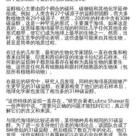
甾醇核心主要由四个稠合的碳环、碳侧链和其他化学延伸
组成。例如，人类含有27个碳原子的甾醇胆固醇，而大多
数植物含有29个碳原子。然而，2009年的样本中含有30种
碳甾醇，这是一种罕见的形式，主要属于海绵。如果这是
真的，这意味着海绵最早出现的时间比几乎任何其他生命
形式都早，使它们成为地球上最早的生物之一。然而，当
时，相互竞争的理论表明，这些遗骸可能来自其他生物，
甚至是简单的地质过程。
在过去的几年里，最初的生物化学家团队一直在收集和检
查来自阿曼、印度和西伯利亚的埃迪卡拉纪岩石样本。任
何新的甾烷例子都意味着存在被称为真核生物的重要生
物。这些是任何具有细胞核和膜封闭细胞器的生物体（包
括所有植物和动物）。
在最近的研究中，研究人员发现，同样的海绵基因能够产
生更罕见的31碳甾醇。在重新检查了他们的岩石样本后，
地球化学家也发现了相当多的31种碳甾醇。
“这些特殊的甾烷一直存在，”研究合著者Lubna Shawar在
一份声明中说。“需要问正确的问题才能找到它们，真正理
解它们的含义和来源。”
与现代海绵的比较还表明，某些物种具有相同的31碳甾
醇。为了进一步支持他们古老的海绵论点，该团队合成了
8种类似的31碳甾醇，然后模拟了数百万年的化石。他们
发现，这些甾醇中只有两种可以在岩石中自然形成，另外