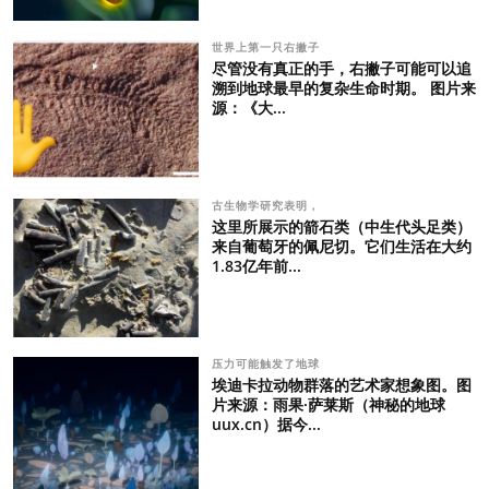
世界上第一只右撇子
尽管没有真正的手，右撇子可能可以追
溯到地球最早的复杂生命时期。 图片来
源：《大...
古生物学研究表明，
这里所展示的箭石类（中生代头足类）
来自葡萄牙的佩尼切。它们生活在大约
1.83亿年前...
压力可能触发了地球
埃迪卡拉动物群落的艺术家想象图。图
片来源：雨果·萨莱斯（神秘的地球
uux.cn）据今...