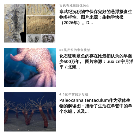
古代有梳状肢体的生
寒武纪沉积物中保存完好的悬浮摄食生
物多样性。图片来源：生物学快报
（2026年）。D...
65英尺长的章鱼统治
化石证明章鱼的存在比最初认为的早至
少500万年。 图片来源：uux.cn宇月洋
平 / 北海...
4.5亿年前的水母祖
Paleocanna tentaculum作为活体生
物的解读图：描绘了生活在单管中的单
个水螅，以及...