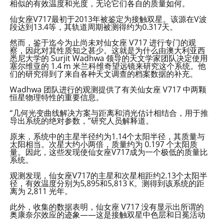
相似的有效温度和光度，无论它们各自的质量如何。
仙女座V717最初于2013年被鉴定为接触双星。该源在V波
段达到13.4等，其轨道周期被测得约为0.317天。
然而，鉴于迄今为止尚未对仙女座 V717 进行专门的观
察，因此对其性质知之甚少。这就是为什么由澳大利亚西
悉尼大学的 Surjit Wadhwa 领导的天文学家团队决定使用
塞尔维亚的 1.4 m 米兰科维奇望远镜来研究这个系统。他
们的研究得到了来自各种天文调查的档案数据的补充。
Wadhwa 团队进行的观测提供了有关仙女座 V717 中两颗
恒星物理特性的重要信息。
“几何光变曲线解决方案与距离和消光估计相结合，用于推
导出系统的绝对参数，”研究人员解释道。
原来，系统中的主星半径约为1.14个太阳半径，其质量与
太阳相当。次星大约小两倍，质量约为 0.197 个太阳质
量。因此，这些发现使仙女座V717成为一个极低的质量比
系统。
观测发现，仙女座V717的主星和次星相距约2.13个太阳半
径，有效温度分别为5,895和5,813 K。测得到该系统的距
离为 2,811 光年。
此外，收集的数据表明，仙女座 V717 没有显示出所谓的
奥康奈尔效应的迹象——这是接触双星中色层和日冕活动