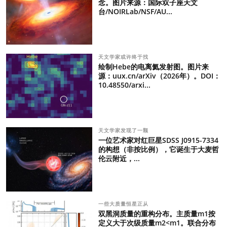
念。图片来源：国际双子座天文
台/NOIRLab/NSF/AU...
天文学家或许终于找
绘制Hebe的电离氦发射图。图片来
源：uux.cn/arXiv（2026年）。DOI：
10.48550/arxi...
天文学家发现了一颗
一位艺术家对红巨星SDSS J0915-7334
的构想（非按比例），它诞生于大麦哲
伦云附近，...
一些大质量恒星正从
双黑洞质量的重构分布。主质量m1按
定义大于次级质量m2<m1。联合分布