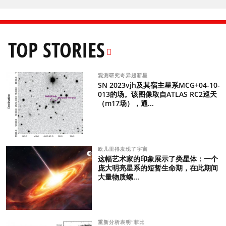
TOP STORIES
观测研究奇异超新星
SN 2023vjh及其宿主星系MCG+04-10-
013的场。该图像取自ATLAS RC2巡天
（m17场），通...
欧几里得发现了宇宙
这幅艺术家的印象展示了类星体：一个
庞大明亮星系的短暂生命期，在此期间
大量物质螺...
重新分析表明“菲比