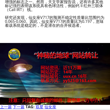
增强的标志之一。然而，天文学家报告说，还有许多其他
标记强烈表明该系统具有色球活性，例如钙 II 红外三联体
（CaII IRT） 线。
研究还发现，仙女座V717的预测不稳定性质量比范围约为
0.065-0.060。因此，仙女座V717的质量比为0.197，意味
着该系统是稳定的，不是潜在的合并候选者。
上一篇
下一篇
TAG:
双星
仙女座