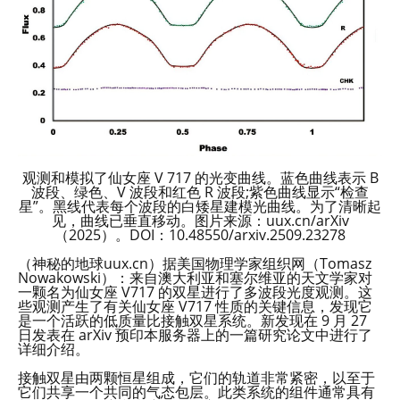
观测和模拟了仙女座 V 717 的光变曲线。蓝色曲线表示 B
波段、绿色、V 波段和红色 R 波段;紫色曲线显示“检查
星”。黑线代表每个波段的白矮星建模光曲线。为了清晰起
见，曲线已垂直移动。图片来源：uux.cn/arXiv
（2025）。DOI：10.48550/arxiv.2509.23278
（神秘的地球uux.cn）据美国物理学家组织网（Tomasz
Nowakowski）：来自澳大利亚和塞尔维亚的天文学家对
一颗名为仙女座 V717 的双星进行了多波段光度观测。这
些观测产生了有关仙女座 V717 性质的关键信息，发现它
是一个活跃的低质量比接触双星系统。新发现在 9 月 27
日发表在 arXiv 预印本服务器上的一篇研究论文中进行了
详细介绍。
接触双星由两颗恒星组成，它们的轨道非常紧密，以至于
它们共享一个共同的气态包层。此类系统的组件通常具有