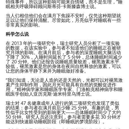
特殊事件，所以这种影响可能来自情绪，而不是生理，”睡
眠相关呼吸障碍顾问斯蒂芬·卡斯滕森博士说。
当人们相信他们会在满月下焦躁不安时，仅凭这种期望就
足以让他们保持清醒。尽管如此，月亮似乎对睡眠有一些
非常真实的影响。
科学怎么说
在 2013 年的一项研究中，瑞士研究人员分析了一项实验
的数据，在该实验中，参与者不知道他们的睡眠正在被研
究月球的影响。在满月前后，参与者的深度睡眠大脑活动
下降了 30%，入睡时间延长了 5 分钟，总体睡眠时间减少
了 20 分钟。他们还报告说睡眠质量较差，褪黑激素水平
较低，褪黑激素是您的身体在夜间自然释放的激素，可以
让您的身体平静下来并为睡眠做好准备。
“我们知道，无论是人造的还是天然的，光都可以对褪黑激
素产生抑制作用，因此月光可能具有自然的觉醒促进作
用，”精神病学家和睡眠医学专家、门洛帕克精神病学和睡
眠医学创始人亚历克斯·迪米特里乌博士说。
瑞士对 47 名健康成年人进行的第二项研究也发现了类似
的结果：参与者在满月前后少睡 25 分钟。有趣的是，男
性似乎比女性受到的影响更大——总体睡眠时间少了大约
50 分钟。研究人员还注意到，参与者需要多花 30 分钟才
能达到快速眼动睡眠阶段（即睡眠的梦境阶段）。