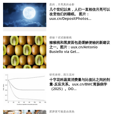
是的，月亮真的会影
几个世纪以来，人们一直相信月亮可以
改变他们的睡眠。 图片：
uux.cn/DepositPhotos...
便秘？试试猕猴桃
猕猴桃和黑麦面包是缓解便秘的新建议
之一。图片：uux.cn/Antonio
Busiello via Get...
研究表明，西兰花对
十字花科蔬菜消费量与比值比之间的剂
量-反应关系。uux.cn/BMC胃肠病学
（2025）。DO...
肥胖更可能是由高热