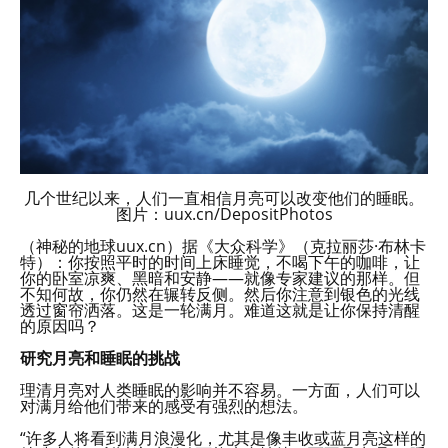
几个世纪以来，人们一直相信月亮可以改变他们的睡眠。
图片：uux.cn/DepositPhotos
（神秘的地球uux.cn）据《大众科学》（克拉丽莎·布林卡
特）：你按照平时的时间上床睡觉，不喝下午的咖啡，让
你的卧室凉爽、黑暗和安静——就像专家建议的那样。但
不知何故，你仍然在辗转反侧。然后你注意到银色的光线
透过窗帘洒落。这是一轮满月。难道这就是让你保持清醒
的原因吗？
研究月亮和睡眠的挑战
理清月亮对人类睡眠的影响并不容易。一方面，人们可以
对满月给他们带来的感受有强烈的想法。
“许多人将看到满月浪漫化，尤其是像丰收或蓝月亮这样的