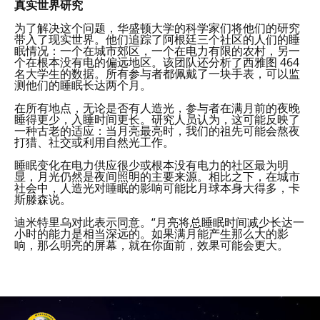
真实世界研究
为了解决这个问题，华盛顿大学的科学家们将他们的研究
带入了现实世界。他们追踪了阿根廷三个社区的人们的睡
眠情况：一个在城市郊区，一个在电力有限的农村，另一
个在根本没有电的偏远地区。该团队还分析了西雅图 464
名大学生的数据。所有参与者都佩戴了一块手表，可以监
测他们的睡眠长达两个月。
在所有地点，无论是否有人造光，参与者在满月前的夜晚
睡得更少，入睡时间更长。研究人员认为，这可能反映了
一种古老的适应：当月亮最亮时，我们的祖先可能会熬夜
打猎、社交或利用自然光工作。
睡眠变化在电力供应很少或根本没有电力的社区最为明
显，月光仍然是夜间照明的主要来源。相比之下，在城市
社会中，人造光对睡眠的影响可能比月球本身大得多，卡
斯滕森说。
迪米特里乌对此表示同意。“月亮将总睡眠时间减少长达一
小时的能力是相当深远的。如果满月能产生那么大的影
响，那么明亮的屏幕，就在你面前，效果可能会更大。