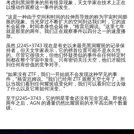
考虑到黑洞带来的所有怪异现象，天文学家在技术上正在
以慢动作观察这一事件的发生。
“这是一种由于空间和时间的拉伸而导致的称为宇宙时间膨
胀的现象。当光穿过不断扩大的空间到达我们时，它的波
长会延伸，时间本身也会延伸，“格雷厄姆说。“这里七年
就是那里的两年。我们正在观察事件以四分之一的速度播
放。
虽然 J2245+3743 现在是有史以来最亮黑洞耀斑的记录保
持者，但天文学家表示，它的榜首位置可能不是永久性
的。尽管它很强大，但他们怀疑类似的事件在任何特定时
间都在整个宇宙中发生。只有密切关注天空，他们才能找
到任何有价值的竞争对手。
“如果没有 ZTF，我们一开始就不会发现这种罕见的事
件，”格雷厄姆说。“我们已经用 ZTF 观察天空七年了，所
以当我们看到任何耀斑或变化时，我们可以看到它过去做
了什么以及它将如何演变。”
至于J2245+3743，它的明星零食还没有完全完成。即使在
两年之后，AGN 的通量仍然比耀斑前的水平高出两个数量
级。