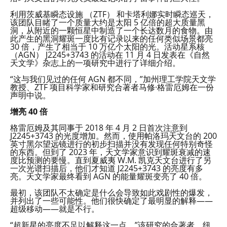
利用茨威基瞬态设施 （ZTF） 和卡塔利娜实时瞬态巡天，
该团队目睹了一个质量大约是太阳 5 亿倍的超大质量黑
洞，从附近的一颗恒星中制造了一个长达数月的食物。由
此产生的黑洞耀斑一度比有记录以来的任何类似场景都亮
30 倍，产生了相当于 10 万亿个太阳的光。活动星系核
（AGN） J2245+3743 的活动在 11 月 4 日发表在《自然
天文学》杂志上的一项研究中进行了详细介绍。
“这与我们见过的任何 AGN 都不同，”加州理工学院天文学
教授、ZTF 项目科学家和研究合著者马修·格雷厄姆在一份
声明中说。
增亮 40 倍
格雷厄姆及其同事于 2018 年 4 月 2 日首次注意到
J2245+3743 的光度增加。然而，使用帕洛玛天文台的 200
英寸黑尔望远镜进行的初步扫描并没有发现任何特别奇怪
的东西。但到了 2023 年，天文学家意识到耀斑衰减的速
度比预测的要慢。直到夏威夷 W.M. 凯克天文台进行了另
一次光谱扫描后，他们才知道 J2245+3743 的亮度有多
亮。天文学家最终看到 AGN 的能量耀斑变亮了 40 倍。
最初，该团队不太确定是什么会导致如此戏剧性的爆发，
并列出了一些可能性。他们很快确定了最明显的解释——
超级移动——就是不行。
“超新星的亮度不足以解释这一点，”该研究的合著者、纽