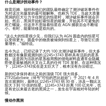
什么是潮汐扰动事件？
格雷厄姆、福特和他们的团队最终确定了潮汐破坏事件作
为对这次光爆发的最可能解释。也称为 TDE，当超大质量
黑洞的巨大引力卡住附近的恒星时，潮汐破坏事件就会开
始。然后，黑洞开始虹吸恒星的能量，开始其不可避免的
死亡螺旋。但这并不意味着恒星在 AGN 捕获后会不断缩
小。有时，能量转移是双向的。
“这么大的恒星很少见，但我们认为 AGN 圆盘内的恒星可
以变得更大。圆盘中的物质被倾倒到恒星上，导致它们质
量增长，“福特说。
迄今为止，已经记录了大约 100 次潮汐破坏事件，但大多
数都没有像新观测到的 J2245+3743 那样具有活跃的星系
核。这是因为活跃的星系核周围的馈电材料盘通常会隐藏
即使是最敏感的天文台工具的任何 TDE 发射。在这种情况
下，J2245+3743实在是太巨大了，根本没有办法错过。
新的纪录保持者比之前的顶级 TDE 强大得多。
ZTF20abrbeie（绰号“可怕的芭比娃娃”）于 2021 年 4 月
首次观测到，最终比 J2245+3743 弱 30 倍，涉及一颗比太
阳大 3 到 10 倍的恒星。J2245+3743 距离 100 亿光年，也
是有史以来最古老的黑洞之一，发生在宇宙相对年轻的时
候。
慢动作黑洞