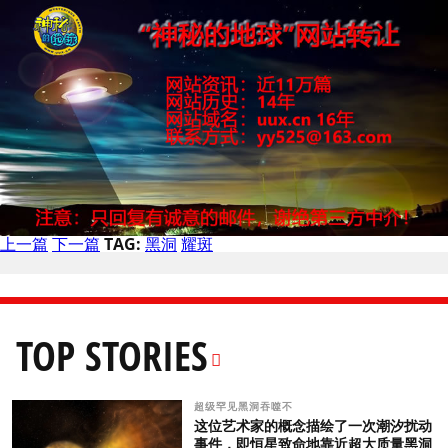
上一篇
下一篇
TAG:
黑洞
耀斑
TOP STORIES
超级罕见黑洞吞噬不
这位艺术家的概念描绘了一次潮汐扰动
事件，即恒星致命地靠近超大质量黑洞