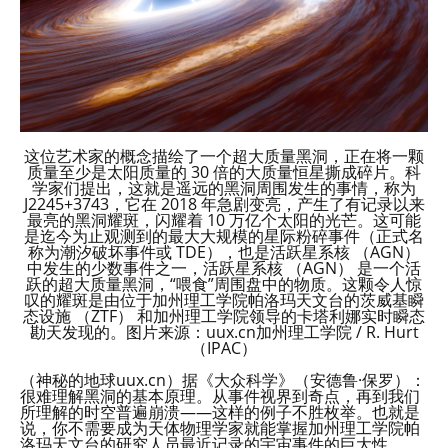
这位艺术家的概念描绘了一个超大质量黑洞，正在将一颗
质量至少是太阳质量的 30 倍的大质量恒星撕成碎片。科
学家们提出，这就是遥远的黑洞周围发生的事情，称为
J2245+3743，它在 2018 年急剧变亮，产生了有记录以来
最亮的黑洞耀斑，闪耀着 10 万亿个太阳的光芒。这可能
是迄今为止观测到的最大大规模的星际粉碎事件（正式名
称为潮汐破坏事件或 TDE），也是活跃星系核 （AGN）
中发生的少数事件之一，活跃星系核 （AGN） 是一个活
跃的超大质量黑洞，“喂食”周围盘中的物质。这颗令人惊
叹的耀斑是由位于加州理工学院帕洛玛天文台的茨威基瞬
态设施 （ZTF） 和加州理工学院领导的卡塔利娜实时瞬态
勘天发现的。图片来源：uux.cn加州理工学院 / R. Hurt
（IPAC）
（神秘的地球uux.cn）据《大众科学》（安德鲁·保罗）：
很难理解黑洞的基本原理。从事件视界到奇点，再到我们
所理解的时空普遍崩溃——这样的例子不胜枚举。也就是
说，你不需要成为天体物理学家就能掌握加州理工学院帕
洛玛天文台的研究人员最近记录的宇宙事件的巨大性。