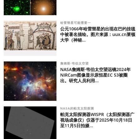
哈雷彗星可能需要一
公元1066年哈雷彗星的出现在巴约挂毯
中被著名描绘。图片来源：uux.cn莱顿
大学（神秘...
詹姆斯·韦伯太空望
NASA詹姆斯·韦伯太空望远镜2024年
NIRCam图像显示原恒星EC 53被圈
出。研究人员利用...
NASA的帕克太阳探测
帕克太阳探测器WISPR（太阳探测器广
视场成像仪）仪器于2025年10月18日
至11月5日拍摄...