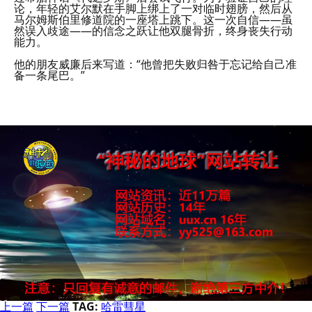
论，年轻的艾尔默在手脚上绑上了一对临时翅膀，然后从
马尔姆斯伯里修道院的一座塔上跳下。这一次自信——虽
然误入歧途——的信念之跃让他双腿骨折，终身丧失行动
能力。
他的朋友威廉后来写道：“他曾把失败归咎于忘记给自己准
备一条尾巴。”
上一篇
下一篇
TAG:
哈雷彗星