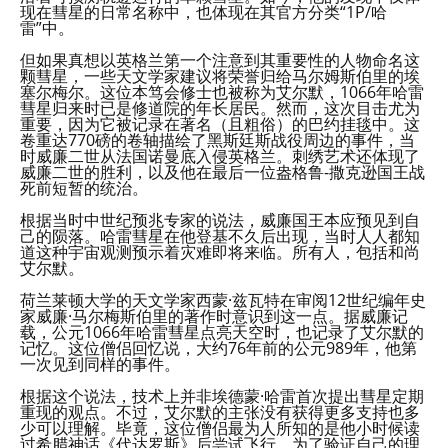
现在彗星的日常名称中，也体现在其官方分类“1P/哈
雷”中。
但如果真想以英格兰第一个注意到其重要性的人物命名这
颗彗星，一些天文学家建议将荣誉归给马尔姆斯伯里的埃
塞尔梅尔。这位本笃会修士也被称为艾尔默，1066年哈雷
彗星归来时已是修道院的年长居民。然而，这次目击尤为
重要，因为它被记录在著名（且粗俗）的巴约挂毯中。这
卷重达770磅的卷轴描绘了黑斯廷斯战役周边的事件，当
时威廉二世从法国诺曼底入侵英格兰。刺绣艺术还体现了
威廉二世的胜利，以及他在最后一位盎格鲁-撒克逊国王战
死前短暂的统治。
根据当时中世纪预兆专家的说法，威廉国王本应预见到自
己的陨落。哈雷彗星在他登基不久后出现，当时人人都知
道这种宇宙观测预示着灾难即将来临。所有人，包括和尚
艾尔默。
荷兰莱顿大学的天文学家西蒙·兹瓦特在审阅12世纪编年史
家威廉·马尔梅斯伯里的著作时意识到这一点。据威廉记
载，公元1066年哈雷彗星点亮天空时，也记录了艾尔默的
记忆。这位僧侣回忆说，大约76年前的公元989年，他第
一次见到同样的事件。
根据这个说法，技术上并非埃德蒙·哈雷首次提出彗星定期
重现的观点。不过，艾尔默的主张没有获得更多支持也多
少可以理解。毕竟，这位僧侣最为人所知的是他小时候读
过希腊神话《代达罗斯》后尝试飞行。为了验证自己的理