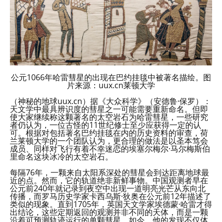
公元1066年哈雷彗星的出现在巴约挂毯中被著名描绘。图
片来源：uux.cn莱顿大学
（神秘的地球uux.cn）据《大众科学》（安德鲁·保罗）：
天文学中最具辨识度的彗星之一可能需要重新命名。但即
使大家继续称这颗著名的太空岩石为哈雷彗星，一些研究
者仍认为，一位古怪的11世纪修士至少应获得一定的认
可。根据对包括著名巴约挂毯在内的历史资料的审查，荷
兰莱顿大学的一个团队认为，更合理的做法是以圣本笃会
成员、同样对飞行有着不幸迷恋的埃塞尔梅尔·马尔梅斯伯
里命名这块冰冷的太空岩石。
每隔76年，一颗来自太阳系深处的彗星会到达距离地球最
近的点。然而，它的轨道绝非新鲜事物。中国观测者早在
公元前240年就记录到夜空中出现一道明亮光芒从东向北
传播，而罗马历史学家卡西乌斯·狄奥在公元前12年描述了
类似的现象。直到1705年，英国天文学家埃德蒙·哈雷才得
出结论，这些定期返回的观测并非不同的天体，而是一颗
沿着可预测轨迹运行的单颗彗星。如今，他的发现不仅体