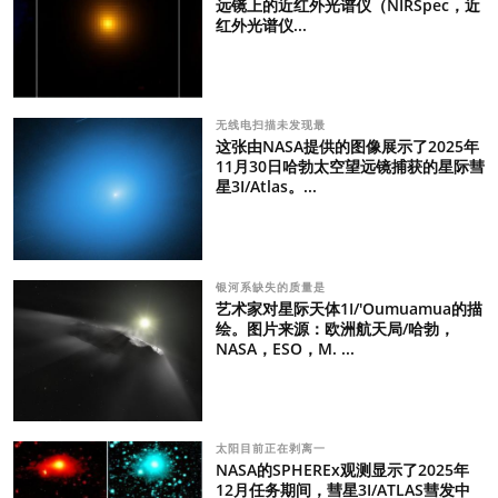
远镜上的近红外光谱仪（NIRSpec，近
红外光谱仪...
无线电扫描未发现最
这张由NASA提供的图像展示了2025年
11月30日哈勃太空望远镜捕获的星际彗
星3I/Atlas。...
银河系缺失的质量是
艺术家对星际天体1I/'Oumuamua的描
绘。图片来源：欧洲航天局/哈勃，
NASA，ESO，M. ...
太阳目前正在剥离一
NASA的SPHEREx观测显示了2025年
12月任务期间，彗星3I/ATLAS彗发中