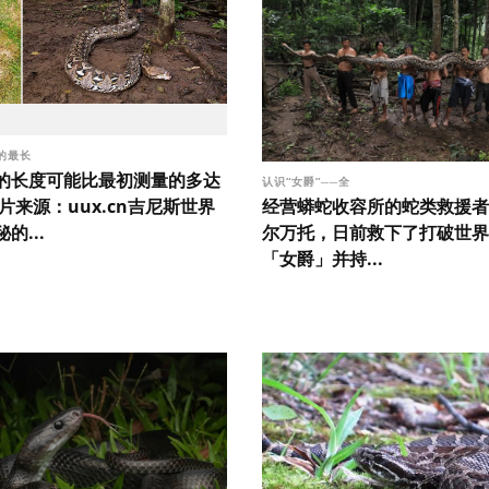
的最长
的长度可能比最初测量的多达
认识“女爵”──全
图片来源：uux.cn吉尼斯世界
经营蟒蛇收容所的蛇类救援者布
的...
尔万托，日前救下了打破世界
「女爵」并持...