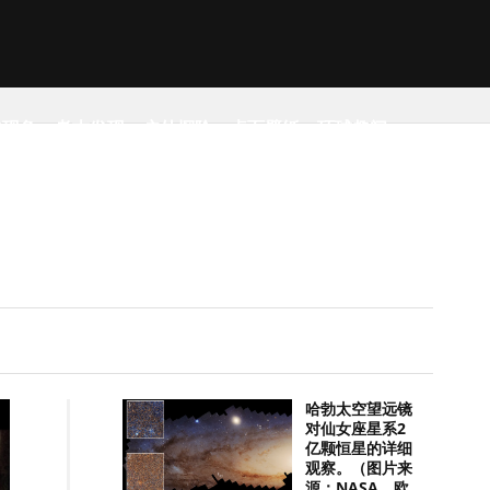
然现象
考古发现
户外探险
桌面壁纸
环球趣闻
哈勃太空望远镜
对仙女座星系2
亿颗恒星的详细
观察。（图片来
源：NASA，欧