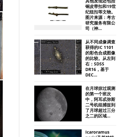
其他发现还包括
铜皮带扣和19世
纪纽扣等文物。
图片来源：考古
研究服务有限公
司（神...
从不同成像调查
获得的IC 1101
的彩色合成图像
的比较。从左到
右：SDSS
DR16，基于
DEC...
在月球掠过观测
的第一个班次
中，阿耳忒弥斯
二号机组捕捉到
了月球超过三分
之二的区域...
Icaroramus