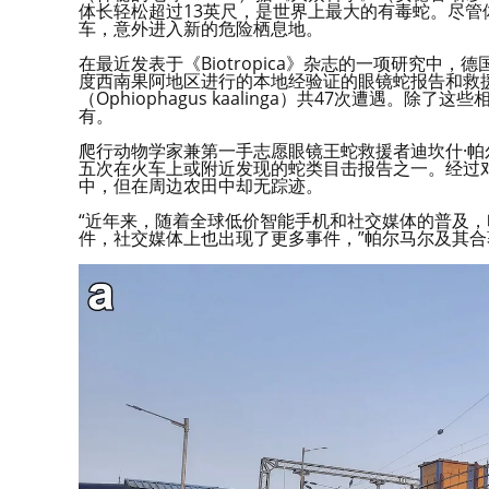
体长轻松超过13英尺，是世界上最大的有毒蛇。尽
车，意外进入新的危险栖息地。
在最近发表于《Biotropica》杂志的一项研究中，
度西南果阿地区进行的本地经验证的眼镜蛇报告和救
（Ophiophagus kaalinga）共47次遭遇
有。
爬行动物学家兼第一手志愿眼镜王蛇救援者迪坎什·帕
五次在火车上或附近发现的蛇类目击报告之一。经过
中，但在周边农田中却无踪迹。
“近年来，随着全球低价智能手机和社交媒体的普及，
件，社交媒体上也出现了更多事件，”帕尔马尔及其合