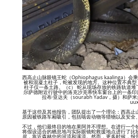
西高止山脉眼镜王蛇（Ophiophagus kaali
被和混凝土柱子，蛇被发现的地方。这种位置不典型
柱子仅一条土路。（c） 蛇从现场存放的铁路轨道
尔萨德附近行驶中的洛克沙克蒂快车窗台上的一条印度眼镜
拉布·亚达夫（sourabh Yadav，摄）和萨
uux
基于这些及其他报告，团队提出了一个理论：西高止
原因被铁路车厢吸引，包括啮齿动物等猎物以及安全
不过，他们最终目的地在果阿并不理想。在进行一个
将假设适合的栖息地与实际眼镜蛇救援地点进行了比
岸，靠近森林中的河流和溪流。然而，更多时候，报