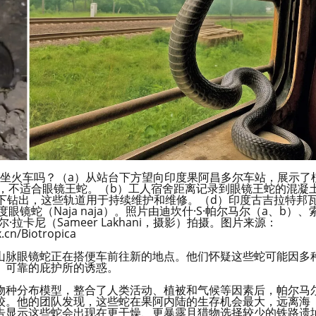
nga）会乘坐火车吗？（a）从站台下方望向印度果阿昌多尔车站，展示了
，不适合眼镜王蛇。（b）工人宿舍距离记录到眼镜王蛇的混凝
堆下钻出，这些轨道用于持续维护和维修。（d）印度古吉拉特邦
蛇（Naja naja）。照片由迪坎什·S·帕尔马尔（a、b）、
米尔·拉卡尼（Sameer Lakhani，摄影）拍摄。图片来源：
.cn/Biotropica
山脉眼镜蛇正在搭便车前往新的地点。他们怀疑这些蛇可能因多
、可靠的庇护所的诱惑。
物种分布模型，整合了人类活动、植被和气候等因素后，帕尔马
较。他的团队发现，这些蛇在果阿内陆的生存机会最大，远离海
告显示这些蛇会出现在更干燥、更暴露且猎物选择较少的铁路遗