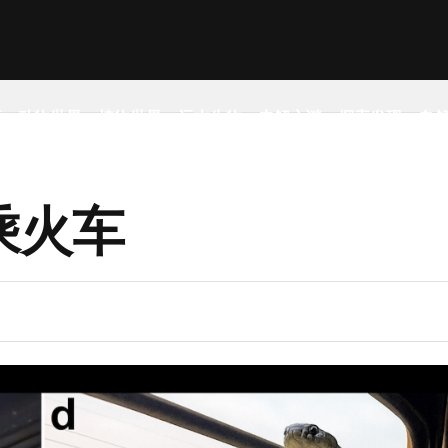
事
动物世界
植物世界
远古生物
未解之谜
探索发现
自
乘火车