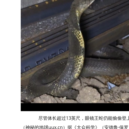
尽管体长超过13英尺，眼镜王蛇仍能偷偷登上火车
（神秘的地球uux.cn）据《大众科学》（安德鲁·保罗）