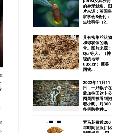
perisi及其独特
的异形触角。图
片来源：英国皇
家学会B会刊：
生物科学（2...
具有密集丝状物
和球状体的囊
骨。图片来源：
Qu 等人。（神
秘的地球
uux.cn）据美
国物...
植
土
2022年11月11
瓦
日，一只猴子在
索
孟加拉国达卡公
园周围被看到抱
着小狗。对300
种
多例跨物种...
尔
罗马花费近200
年时间征服伊比
址