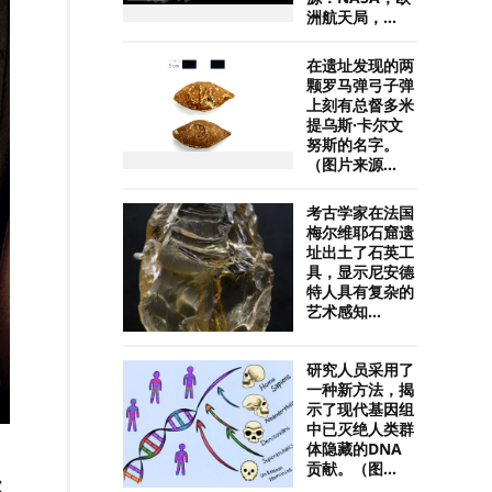
洲航天局，...
在遗址发现的两
颗罗马弹弓子弹
上刻有总督多米
提乌斯·卡尔文
努斯的名字。
（图片来源...
考古学家在法国
梅尔维耶石窟遗
址出土了石英工
具，显示尼安德
特人具有复杂的
艺术感知...
研究人员采用了
一种新方法，揭
示了现代基因组
中已灭绝人类群
体隐藏的DNA
贡献。（图...
蛇