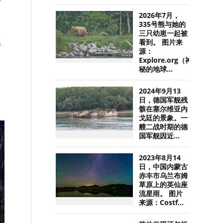
2026年7月，
335号熊与她的
三只幼崽一起被
看到。 图片来
特
源：
Explore.org（神
秘的地球...
2024年9月13
日，德国军舰残
骸在塞尔维亚内
戈廷的景象。一
艘二战时期的德
国军舰因近...
2023年8月14
日，中国内蒙古
赤丰市乌兰布姆
草原上的英仙座
流星雨。 图片
来源：Costf...