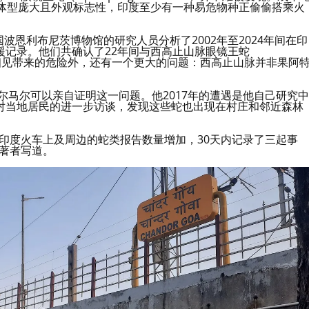
管体型庞大且外观标志性，印度至少有一种易危物种正偷偷搭乘火
德国波恩利布尼茨博物馆的研究人员分析了2002年至2024年间在印
援记录。他们共确认了22年间与西高止山脉眼镜王蛇
。除了这些相见带来的危险外，还有一个更大的问题：西高止山脉并非果阿
尔马尔可以亲自证明这一问题。他2017年的遭遇是他自己研究中
对当地居民的进一步访谈，发现这些蛇也出现在村庄和邻近森林
印度火车上及周边的蛇类报告数量增加，30天内记录了三起事
著者写道。