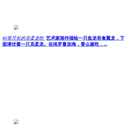
40英尺长的克柔龙吃
艺术家画作描绘一只鱼龙吞食翼龙，下
面潜伏着一只克柔龙。在埃罗曼加海，要么被吃，...