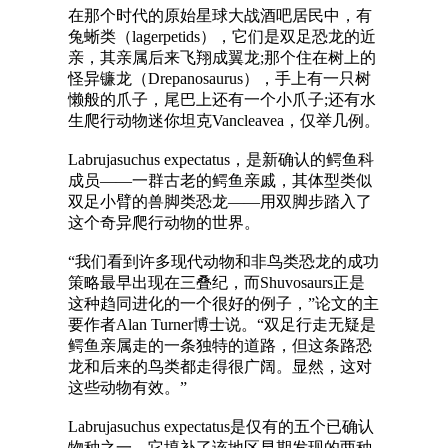
在那个时代的原始星球大战酒吧居民中，有
兔蜥类（lagerpetids），它们是双足恐龙的近
亲，其亲属后来飞翔成翼龙;那个住在树上的
怪异镰龙（Drepanosaurus），手上有一只树
懒般的爪子，尾巴上还有一个小爪子;还有水
生爬行动物迷你坦克Vancleavea，仅举几例。
Labrujasuchus expectatus，是新确认的鳄鱼科
成员——一群古老的鳄鱼亲戚，其体型类似
双足小臂的兽脚类恐龙——用双脚步踏入了
这个奇异爬行动物的世界。
“我们看到许多现代动物和非鸟类恐龙的成功
策略最早出现在三叠纪，而Shuvosaurs正是
这种趋同进化的一个很好的例子，”论文的主
要作者Alan Turner博士说。“双足行走无疑是
鳄鱼亲属走的一条独特的道路，但这条路恐
龙和后来的鸟类都走得很广阔。显然，这对
这些动物有效。”
Labrujasuchus expectatus是仅有的五个已确认
物种之一，它填补了该地区早期发现的两种