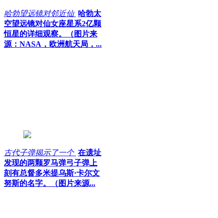
哈勃望远镜对邻近仙
哈勃太
空望远镜对仙女座星系2亿颗
恒星的详细观察。（图片来
源：NASA，欧洲航天局，...
古代子弹揭示了一个
在遗址
发现的两颗罗马弹弓子弹上
刻有总督多米提乌斯·卡尔文
努斯的名字。（图片来源...