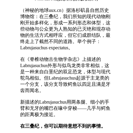
（神秘的地球uux.cn）据洛杉矶县自然历史
博物馆：在三叠纪，我们所知的现代动物刚
刚开始多样化，形成一系列形态和体型，这
些动物与公众更为人熟知的已灭绝和现存动
物的生活方式相呼应，但它们成群结队，最
终走上了截然不同的道路。举个例子：
Labrujasuchus expectatus。
在《脊椎动物古生物学杂志》上描述的
Labrujasuchus外形与似鸟龙类非常相似，这
是一种来自白垩纪的双足恐龙，体型与现代
鸵鸟相似。但Labrujasuchus起源于主龙类的
一个分支，该分支导致鳄鱼以四足且满是牙
齿而闻名。
新描述的Labrujasuchus用两条腿、细小的手
臂和无牙的嘴巴在喙中穿梭——几乎与鳄鱼
的距离极为接近。
在三叠纪，你可以期待意想不到的事情。