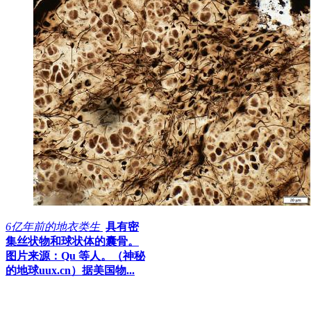
6亿年前的地衣类生
具有密
集丝状物和球状体的囊骨。
图片来源：Qu 等人。（神秘
的地球uux.cn）据美国物...