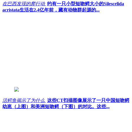
在巴西发现的爬行动
约有一只小型短吻鳄大小的Silescelida
acristata生活在2.4亿年前，藏有动物群起源的...
活鳄鱼揭示了为什么
这些CT扫描图像展示了一只中国短吻鳄
幼崽（上图）和美洲短吻鳄（下图）的对比。这些...