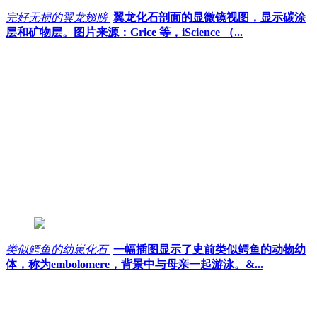
完好无损的翼龙翅膀
翼龙化石剖面的显微镜视图，显示碳涂
层和矿物层。图片来源：Grice 等，iScience （...
类似鳄鱼的幼崽化石
一幅插图显示了史前类似鳄鱼的动物幼
体，称为embolomere，背景中与母亲一起游泳。&...