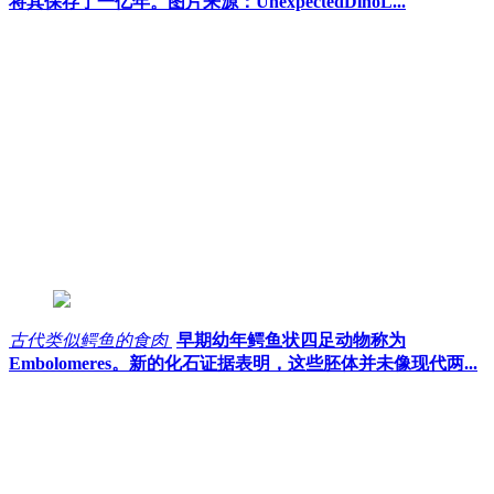
将其保存了一亿年。图片来源：UnexpectedDinoL...
古代类似鳄鱼的食肉
早期幼年鳄鱼状四足动物称为
Embolomeres。新的化石证据表明，这些胚体并未像现代两...