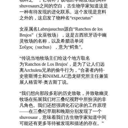
shuvosaurs之间的空白，古生物学家知道这是
一种有待发现的进化联系。这个发现是意料
之外的，这启发了物种名“expectatus”
女巫属名Labrujasuchus源自“Ranchos de los
Brujos”（女巫牧场），这是古西班牙语中幽
灵牧场的名称，以及希腊语单词
Σοῦχος（suchus），意为“鳄鱼”。
“传说当地牧场主们给这个地方取名
为'Ranchos de Los Brujos'，是为了让人们远
离Archuleta兄弟的偷牛行为，”合著者内特·
史密斯博士和NHMLAC恐龙研究所主任兼策
展人格雷琴·奥古斯丁说。
“我们想向那段多彩的历史致敬，并致敬幽灵
牧场在拓展我们对三叠纪视野中所扮演的非
凡角色。我们还想强调化石记录的工作原理
——在三叠纪早期和晚期分别发现了一个
shuvosaur，意味着我们古生物学家知道中间
可能还有更多等待被发现和描述的存在。”