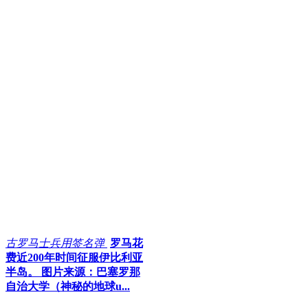
古罗马士兵用签名弹
罗马花
费近200年时间征服伊比利亚
半岛。 图片来源：巴塞罗那
自治大学（神秘的地球u...