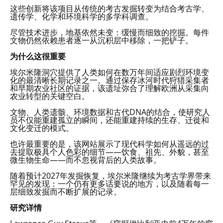
这些创新将该项目从传统的考古发掘转变为结合考古学、
遗传学、化学和环境科学的多学科调查。
尽管技术进步，地基依然未变：缓慢而细致的挖掘。每件
文物仍然依赖患者逐一从沉积层中移除，一把铲子。
为什么这很重要
埃尔米隆洞穴提供了人类如何在数万年间适应剧烈环境变
化的最清晰长期记录之一。通过保存冰河时代狩猎采集者
和早期农业社区的证据，该遗址弥合了理解欧洲从采集向
农业转型的关键空白。
文物、人类遗骸、环境数据和古代DNA的结合，使研究人
员不仅能重建孤立的瞬间，还能重建持续的生存、迁徙和
文化变迁的模式。
也许最重要的是，该网站展示了现代科学如何从遥远的过
去提取极具个人色彩的细节——饮食、祖先、外貌，甚至
微生物生命——而不忽视背后的人类故事。
随着预计2027年发掘恢复，埃尔米隆继续为考古学界带来
罕见的发现：一个仍有更多话要说的地方，以及随着每一
层细致发掘而不断扩展的记录。
研究详情