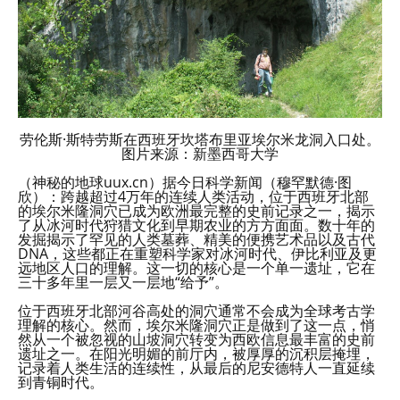
劳伦斯·斯特劳斯在西班牙坎塔布里亚埃尔米龙洞入口处。
图片来源：新墨西哥大学
（神秘的地球uux.cn）据今日科学新闻（穆罕默德·图
欣）：跨越超过4万年的连续人类活动，位于西班牙北部
的埃尔米隆洞穴已成为欧洲最完整的史前记录之一，揭示
了从冰河时代狩猎文化到早期农业的方方面面。数十年的
发掘揭示了罕见的人类墓葬、精美的便携艺术品以及古代
DNA，这些都正在重塑科学家对冰河时代、伊比利亚及更
远地区人口的理解。这一切的核心是一个单一遗址，它在
三十多年里一层又一层地“给予”。
位于西班牙北部河谷高处的洞穴通常不会成为全球考古学
理解的核心。然而，埃尔米隆洞穴正是做到了这一点，悄
然从一个被忽视的山坡洞穴转变为西欧信息最丰富的史前
遗址之一。在阳光明媚的前厅内，被厚厚的沉积层掩埋，
记录着人类生活的连续性，从最后的尼安德特人一直延续
到青铜时代。