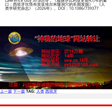
Lawrence Guy Straus等，《窥探伊比利亚史前4万年的窗
口：西班牙坎塔布里亚埃尔米隆洞穴的长期发掘》，《人
类学研究杂志》（2026年）。DOI：10.1086/739377
上一篇
下一篇
TAG:
人类
西班牙