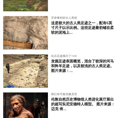
牙齿锋利的古人类祖
这是较大的古人类足迹之一，配有6英
寸尺子以示比例。这些足迹最初铺在柔
软的泥地上...
化石足迹揭示了140
发掘足迹表面概览，混合了较深的河马
和羚羊足迹，以及较浅的古人类足迹。
图片来源：...
我们有可能克隆尼安
伦敦自然历史博物馆人类进化展厅展出
的超写实尼安德特人模型。 图片来源：
迈克·肯...