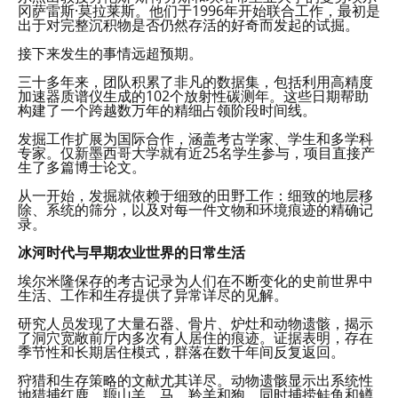
冈萨雷斯·莫拉莱斯。他们于1996年开始联合工作，最初是
出于对完整沉积物是否仍然存活的好奇而发起的试掘。
接下来发生的事情远超预期。
三十多年来，团队积累了非凡的数据集，包括利用高精度
加速器质谱仪生成的102个放射性碳测年。这些日期帮助
构建了一个跨越数万年的精细占领阶段时间线。
发掘工作扩展为国际合作，涵盖考古学家、学生和多学科
专家。仅新墨西哥大学就有近25名学生参与，项目直接产
生了多篇博士论文。
从一开始，发掘就依赖于细致的田野工作：细致的地层移
除、系统的筛分，以及对每一件文物和环境痕迹的精确记
录。
冰河时代与早期农业世界的日常生活
埃尔米隆保存的考古记录为人们在不断变化的史前世界中
生活、工作和生存提供了异常详尽的见解。
研究人员发现了大量石器、骨片、炉灶和动物遗骸，揭示
了洞穴宽敞前厅内多次有人居住的痕迹。证据表明，存在
季节性和长期居住模式，群落在数千年间反复返回。
狩猎和生存策略的文献尤其详尽。动物遗骸显示出系统性
地猎捕红鹿、羱山羊、马、羚羊和狍，同时捕捞鲑鱼和鳟