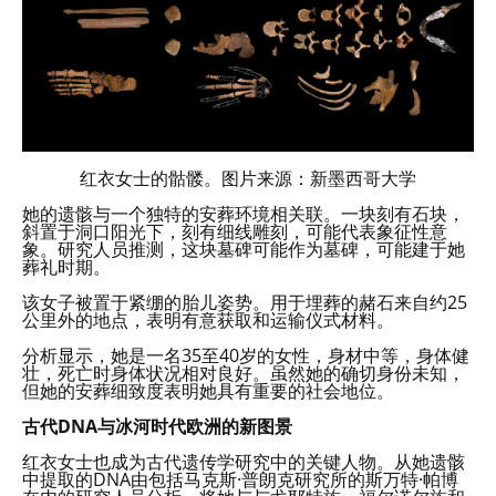
红衣女士的骷髅。图片来源：新墨西哥大学
她的遗骸与一个独特的安葬环境相关联。一块刻有石块，
斜置于洞口阳光下，刻有细线雕刻，可能代表象征性意
象。研究人员推测，这块墓碑可能作为墓碑，可能建于她
葬礼时期。
该女子被置于紧绷的胎儿姿势。用于埋葬的赭石来自约25
公里外的地点，表明有意获取和运输仪式材料。
分析显示，她是一名35至40岁的女性，身材中等，身体健
壮，死亡时身体状况相对良好。虽然她的确切身份未知，
但她的安葬细致度表明她具有重要的社会地位。
古代DNA与冰河时代欧洲的新图景
红衣女士也成为古代遗传学研究中的关键人物。从她遗骸
中提取的DNA由包括马克斯·普朗克研究所的斯万特·帕博