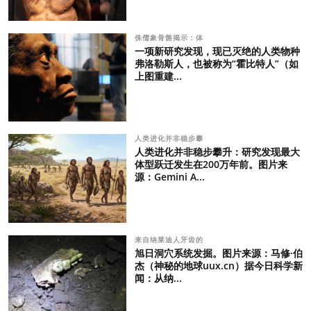
侏儒象骨骼揭示：体
一项新研究发现，现已灭绝的人类物种
弗洛勒斯人，也被称为“霍比特人”（如
上图重建...
人类进化并非稳步攀
人类进化并非稳步攀升：研究发现最大
体型跃迁发生在200万年前。图片来
源：Gemini A...
来自纳莱迪人牙齿的
旭日洞穴系统发掘。图片来源：马修·伯
杰（神秘的地球uux.cn）据今日科学新
闻：从纳...