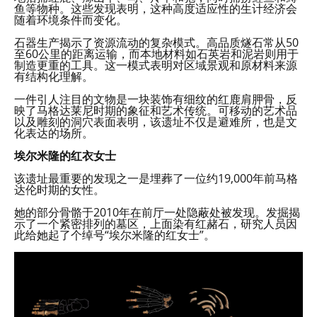
鱼等物种。这些发现表明，这种高度适应性的生计经济会
随着环境条件而变化。
石器生产揭示了资源流动的复杂模式。高品质燧石常从50
至60公里的距离运输，而本地材料如石英岩和泥岩则用于
制造更重的工具。这一模式表明对区域景观和原材料来源
有结构化理解。
一件引人注目的文物是一块装饰有细纹的红鹿肩胛骨，反
映了马格达莱尼时期的象征和艺术传统。可移动的艺术品
以及雕刻的洞穴表面表明，该遗址不仅是避难所，也是文
化表达的场所。
埃尔米隆的红衣女士
该遗址最重要的发现之一是埋葬了一位约19,000年前马格
达伦时期的女性。
她的部分骨骼于2010年在前厅一处隐蔽处被发现。发掘揭
示了一个紧密排列的墓区，上面染有红赭石，研究人员因
此给她起了个绰号“埃尔米隆的红女士”。