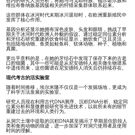
在内的研究人员分析，将她与与戈耶特族、福尔诺尔族和
维拉布鲁纳族基因簇相关的狩猎采集群体联系起来。
这些群体在冰河时代末期冰川退却时，在欧洲重新殖民中
发挥了核心作用。
基因分析还显示她拥有深色皮肤、头发和眼睛，挑战了早
期关于冰河时代欧洲人外貌的假设。通过稳定同位素分析
和牙结石研究重建的饮食特征显示，她饮食广泛且灵活，
包括陆地动物、鱼类如鲑鱼科、软体动物、种子、植物和
真菌。
更出乎意料的是，在她的牙结石中发现了保存下来的古老
口腔细菌，其中一些可能是从尼安德特人相关微生物谱系
中遗传而来，这些菌谱在尼安德特人消失后仍持续存在。
现代考古的活实验室
随着时间推移，埃尔米隆不仅仅是一个发掘场地，更成为
了科学方法发展的实验室。
研究人员现在利用古代DNA测序、沉积DNA分析、稳定同
位素分析和显微磨损研究等先进技术，以前所未有的细节
重建过去的环境和人类行为。
从洞穴土壤中提取的沉积DNA甚至揭示了早期居住阶段人
类和食肉动物的痕迹，进一步加深了对洞穴使用者及使用
时间的理解。