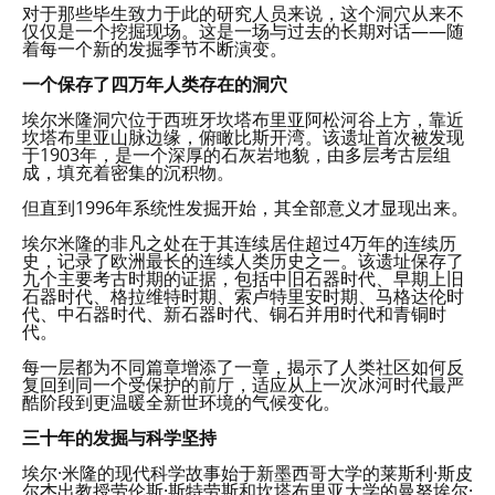
对于那些毕生致力于此的研究人员来说，这个洞穴从来不
仅仅是一个挖掘现场。这是一场与过去的长期对话——随
着每一个新的发掘季节不断演变。
一个保存了四万年人类存在的洞穴
埃尔米隆洞穴位于西班牙坎塔布里亚阿松河谷上方，靠近
坎塔布里亚山脉边缘，俯瞰比斯开湾。该遗址首次被发现
于1903年，是一个深厚的石灰岩地貌，由多层考古层组
成，填充着密集的沉积物。
但直到1996年系统性发掘开始，其全部意义才显现出来。
埃尔米隆的非凡之处在于其连续居住超过4万年的连续历
史，记录了欧洲最长的连续人类历史之一。该遗址保存了
九个主要考古时期的证据，包括中旧石器时代、早期上旧
石器时代、格拉维特时期、索卢特里安时期、马格达伦时
代、中石器时代、新石器时代、铜石并用时代和青铜时
代。
每一层都为不同篇章增添了一章，揭示了人类社区如何反
复回到同一个受保护的前厅，适应从上一次冰河时代最严
酷阶段到更温暖全新世环境的气候变化。
三十年的发掘与科学坚持
埃尔·米隆的现代科学故事始于新墨西哥大学的莱斯利·斯皮
尔杰出教授劳伦斯·斯特劳斯和坎塔布里亚大学的曼努埃尔·