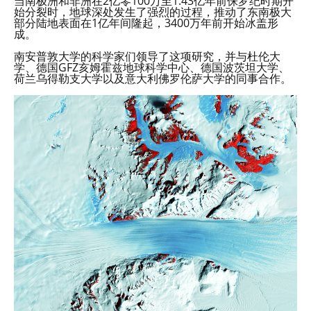
当南极洲和非洲在2亿零100万至1.43亿年前侏罗纪时期开
始分裂时，地球深处发生了强烈的过程，推动了东南极大
部分陆地表面在1亿年间隆起，3400万年前开始冰盖形
成。
南安普敦大学的科学家们领导了这项研究，并与杜伦大
学、德国GFZ亥姆霍兹地球科学中心、德国波茨坦大学、
荷兰乌得勒支大学以及意大利佛罗伦萨大学的同事合作。