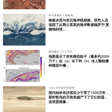
科学家揭示了南极洲
南极冰层与岩石海岸线相接。研究人员
追踪了从两公里高的海岸断崖德罗宁·莫
德地到埋...
模拟揭示了2.4万年
地图显示了所有模拟粒子（最多约2050
万个）在（a）冰下和（b）冰上颗粒播
种模拟中播...
1500万年前巨型蛋壳
现代纳米布沙漠至少干旱了1500万年，
那时鸵鸟的灭绝亲戚产下了它们的蛋，
这些蛋就像...