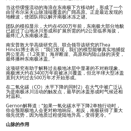
当这些缓慢流动的海浪在东南极下方移动时，形成了一个
由甘布尔采夫山脉顶端覆盖的广阔高原。正是最近发现的
地幔波，使团队得以解开南极冰冻之谜。
团队的模拟显示，大约在4500万年前，东南极大部分地貌
已超过了山地冰川形成和扩展所需的约2公里临界海拔，
最终汇入东南极冰盖。
南安普敦大学高级研究员、联合领导该研究的Thea
Hincks博士表示：“我们发现，我们的模型能够真实地捕捉
两公里高（1.2英里）海岸断崖、高原和内陆山脉的演变，
最终播种东南极冰盖。”
这项研究有助于解释过去极地冰层中显著的不对称现象。
南极洲大约在3400万年前被冰川覆盖，但北半球大型冰盖
直到大约过去500万年才开始形成。
在二氧化碳（CO）水平下降的同时2）在大气中被广泛认
为是南极冰川活动的触发点，最早的冰盖形成时气候还相
对温和。
Gernon解释道：“如果一氧化碳水平下降2单独行动时，
你会预期极地人会更对称地响应。相反，南极获得了重大
领先优势，因为地质过程使陆地升高，变得更冷。”
山脉的作用