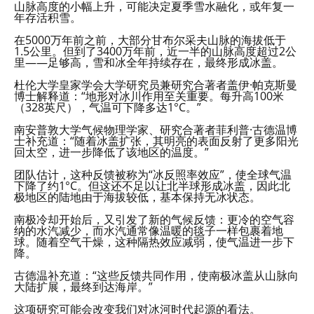
山脉高度的小幅上升，可能决定夏季雪水融化，或年复一
年存活积雪。
在5000万年前之前，大部分甘布尔采夫山脉的海拔低于
1.5公里。但到了3400万年前，近一半的山脉高度超过2公
里——足够高，雪和冰全年持续存在，最终形成冰盖。
杜伦大学皇家学会大学研究员兼研究合著者盖伊·帕克斯曼
博士解释道：“地形对冰川作用至关重要。每升高100米
（328英尺），气温可下降多达1°C。”
南安普敦大学气候物理学家、研究合著者菲利普·古德温博
士补充道：“随着冰盖扩张，其明亮的表面反射了更多阳光
回太空，进一步降低了该地区的温度。”
团队估计，这种反馈被称为“冰反照率效应”，使全球气温
下降了约1°C。但这还不足以让北半球形成冰盖，因此北
极地区的陆地由于海拔较低，基本保持无冰状态。
南极冷却开始后，又引发了新的气候反馈：更冷的空气容
纳的水汽减少，而水汽通常像温暖的毯子一样包裹着地
球。随着空气干燥，这种隔热效应减弱，使气温进一步下
降。
古德温补充道：“这些反馈共同作用，使南极冰盖从山脉向
大陆扩展，最终到达海岸。”
这项研究可能会改变我们对冰河时代起源的看法。