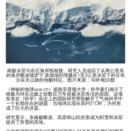
南极冰层与岩石海岸线相接。研究人员追踪了从两公里高
的海岸断崖德罗宁·莫德地到埋藏在1至3公里冰层下的甘布
尔采夫山脉的地貌特征。图片来源：马特·帕尔默
（神秘的地球uux.cn）据南安普顿大学：科学家们揭示了
南极为何在北极之前数百万年就被冰层吞没的原因。这项
发表在《科学》杂志上的国际研究帮助解开了气候科学中
一个长期存在的谜题：当地球比现在高约5°C时，为何形
成了巨大的冰盖。
研究显示，东南极断崖、高原和山区的形成为积雪和冰层
提供了所需的高地。