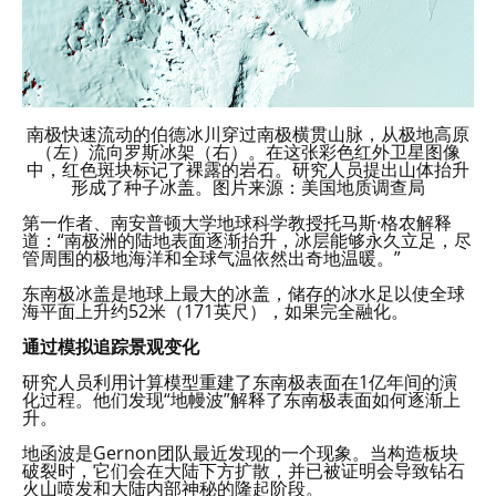
南极快速流动的伯德冰川穿过南极横贯山脉，从极地高原
（左）流向罗斯冰架（右）。在这张彩色红外卫星图像
中，红色斑块标记了裸露的岩石。研究人员提出山体抬升
形成了种子冰盖。图片来源：美国地质调查局
第一作者、南安普顿大学地球科学教授托马斯·格农解释
道：“南极洲的陆地表面逐渐抬升，冰层能够永久立足，尽
管周围的极地海洋和全球气温依然出奇地温暖。”
东南极冰盖是地球上最大的冰盖，储存的冰水足以使全球
海平面上升约52米（171英尺），如果完全融化。
通过模拟追踪景观变化
研究人员利用计算模型重建了东南极表面在1亿年间的演
化过程。他们发现“地幔波”解释了东南极表面如何逐渐上
升。
地函波是Gernon团队最近发现的一个现象。当构造板块
破裂时，它们会在大陆下方扩散，并已被证明会导致钻石
火山喷发和大陆内部神秘的隆起阶段。