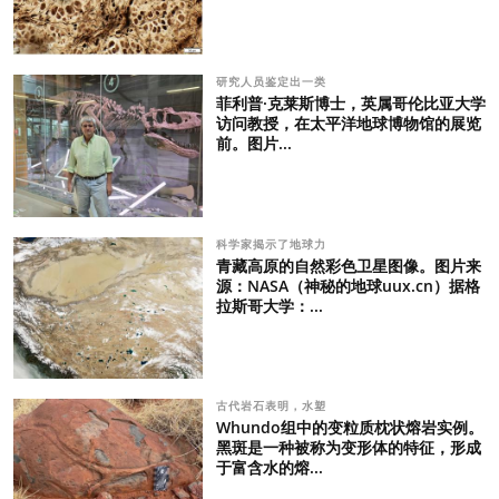
研究人员鉴定出一类
菲利普·克莱斯博士，英属哥伦比亚大学
访问教授，在太平洋地球博物馆的展览
前。图片...
科学家揭示了地球力
青藏高原的自然彩色卫星图像。图片来
源：NASA（神秘的地球uux.cn）据格
拉斯哥大学：...
古代岩石表明，水塑
Whundo组中的变粒质枕状熔岩实例。
黑斑是一种被称为变形体的特征，形成
于富含水的熔...