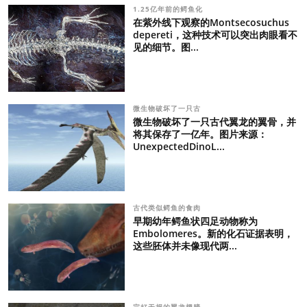
1.25亿年前的鳄鱼化
在紫外线下观察的Montsecosuchus
depereti，这种技术可以突出肉眼看不
见的细节。图...
微生物破坏了一只古
微生物破坏了一只古代翼龙的翼骨，并
将其保存了一亿年。图片来源：
UnexpectedDinoL...
古代类似鳄鱼的食肉
早期幼年鳄鱼状四足动物称为
Embolomeres。新的化石证据表明，
这些胚体并未像现代两...