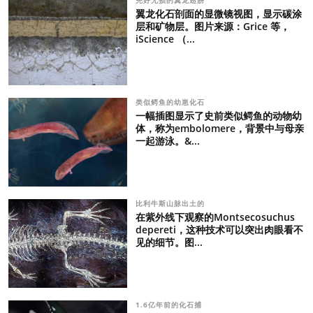
完好无损的翼龙翅膀
翼龙化石剖面的显微镜视图，显示碳涂
层和矿物层。图片来源：Grice 等，
iScience （...
类似鳄鱼的幼崽化石
一幅插图显示了史前类似鳄鱼的动物幼
体，称为embolomere，背景中与母亲
一起游泳。&...
比利牛斯山脉出土的
在紫外线下观察的Montsecosuchus
depereti，这种技术可以突出肉眼看不
见的细节。图...
1.6亿年前的化石捕