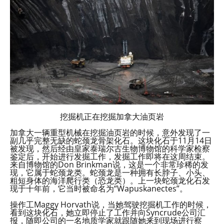
挖掘机正在挖掘加拿大油页岩
加拿大一辆重型机械在挖掘油页岩的时候，意外发现了一
副几乎完整无缺的蛇颈龙骨架化石。这块化石于11月14日
被发现，然后经由皇家泰瑞尔古生物博物馆的科学家检察
鉴定后，开始进行发掘工作，发掘工作即将在这周结束。
来自博物馆的Don Brinkman说，这是一个非常珍稀的发
现，它属于蛇颈龙类。蛇颈龙是一种拥有长脖子、小头、
粗短身体的海洋爬行类（恐龙类）。上一块蛇颈龙化石发
现于十年前，它当时被命名为“Wapuskanectes”。
操作工Maggy Horvath说，当她驾驶挖掘机工作的时候，
看到这块化石，她立即停止了工作并向Syncrude公司汇
报，随即公司的一名地质学家就跟随她来到现场进行察