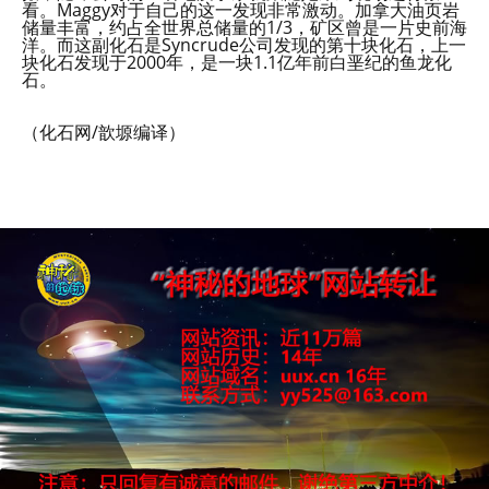
看。Maggy对于自己的这一发现非常激动。加拿大油页岩
储量丰富，约占全世界总储量的1/3，矿区曾是一片史前海
洋。而这副化石是Syncrude公司发现的第十块化石，上一
块化石发现于2000年，是一块1.1亿年前白垩纪的鱼龙化
石。
（化石网/歆塬编译）