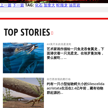
上一篇
下一篇
TAG:
化石
加拿大
蛇颈龙
油页岩
TOP STORIES
40英尺长的克柔龙吃
艺术家画作描绘一只鱼龙吞食翼龙，下
面潜伏着一只克柔龙。在埃罗曼加海，
要么被吃，...
在巴西发现的爬行动
约有一只小型短吻鳄大小的Silescelida
acristata生活在2.4亿年前，藏有动物
群起源的...