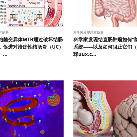
可能是
科学家发现结直肠肿
胞菌变异体MTB通过破坏结肠
科学家发现结直肠肿瘤如何“
，促进对溃疡性结肠炎（UC）
系统——以及如何阻止它们（
...
球uux.c...