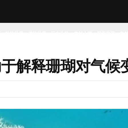
事
动物世界
植物世界
远古生物
未解之谜
探索发现
自
助于解释珊瑚对气候