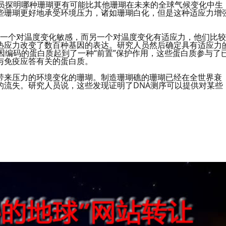
人员探明哪种珊瑚更有可能比其他珊瑚在未来的全球气候变化中生
些珊瑚更好地承受环境压力，诸如珊瑚白化，但是这种适应力增
瑚种群，其中一个对温度变化敏感，而另一个对温度变化有适应力，他们比较
热应力改变了数百种基因的表达。研究人员然后确定具有适应力
因编码的蛋白质起到了一种“前置”保护作用，这些蛋白质参与了
与免疫应答有关的蛋白质。
带来压力的环境变化的珊瑚。制造珊瑚礁的珊瑚已经在全世界衰
的流失。研究人员说，这些发现证明了DNA测序可以提供对某些