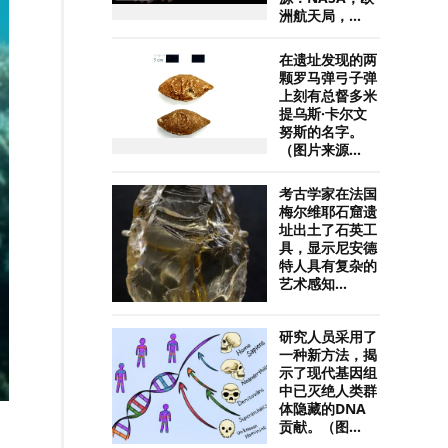
洲航天局，...
在遗址发现的两
颗罗马弹弓子弹
上刻有总督多米
提乌斯·卡尔文
努斯的名字。
（图片来源...
考古学家在法国
梅尔维耶石窟遗
址出土了石英工
具，显示尼安德
特人具有复杂的
艺术感知...
研究人员采用了
一种新方法，揭
示了现代基因组
中已灭绝人类群
体隐藏的DNA
贡献。（图...