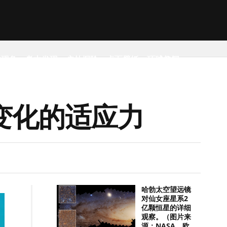
然现象
考古发现
户外探险
桌面壁纸
环球趣闻
变化的适应力
哈勃太空望远镜
对仙女座星系2
亿颗恒星的详细
观察。（图片来
源：NASA，欧