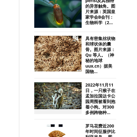
perisi及其独特
的异形触角。图
片来源：英国皇
家学会B会刊：
生物科学（2...
具有密集丝状物
和球状体的囊
骨。图片来源：
Qu 等人。（神
秘的地球
uux.cn）据美
国物...
2022年11月11
日，一只猴子在
孟加拉国达卡公
园周围被看到抱
着小狗。对300
多例跨物种...
罗马花费近200
年时间征服伊比