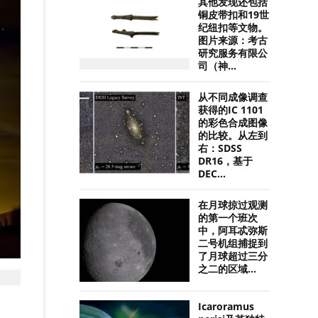
其他发现还包括
铜皮带扣和19世
纪纽扣等文物。
图片来源：考古
研究服务有限公
司（神...
从不同成像调查
获得的IC 1101
的彩色合成图像
的比较。从左到
右：SDSS
DR16，基于
DEC...
在月球掠过观测
的第一个班次
中，阿耳忒弥斯
二号机组捕捉到
了月球超过三分
之二的区域...
Icaroramus