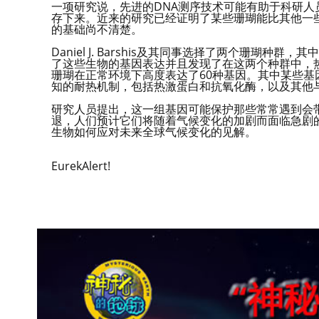
一项研究说，先进的DNA测序技术可能有助于科研
存下来。近来的研究已经证明了某些珊瑚能比其他一
的基础尚不清楚。
Daniel J. Barshis及其同事选择了两个珊
了这些生物的基因表达并且发现了在这两个种群中，
珊瑚在正常环境下高度表达了60种基因。其中某些基
知的耐热机制，包括热激蛋白和抗氧化酶，以及其他
研究人员提出，这一组基因可能保护那些常常遇到会
退，人们预计它们将随着气候变化的加剧而面临急剧
生物如何应对未来全球气候变化的见解。
EurekAlert!