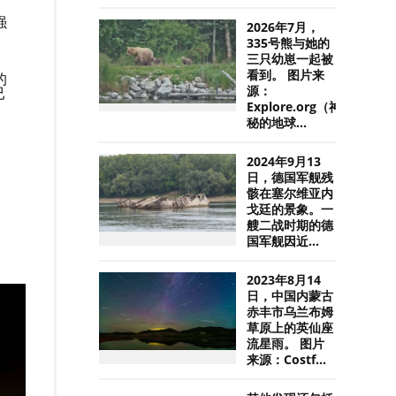
强
2026年7月，
335号熊与她的
三只幼崽一起被
看到。 图片来
的
已
源：
Explore.org（神
秘的地球...
2024年9月13
日，德国军舰残
骸在塞尔维亚内
戈廷的景象。一
艘二战时期的德
国军舰因近...
2023年8月14
日，中国内蒙古
赤丰市乌兰布姆
草原上的英仙座
流星雨。 图片
来源：Costf...