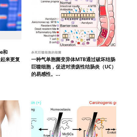
e和
杀死巨噬细胞的细菌
一种气单胞菌变异体MTB通过破坏结肠
比看起来更复
巨噬细胞，促进对溃疡性结肠炎（UC）
的易感性。...