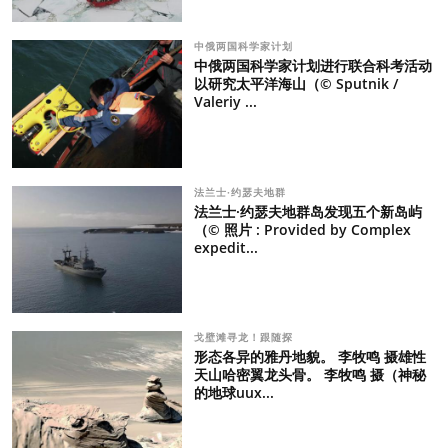
中俄两国科学家计划
中俄两国科学家计划进行联合科考活动
以研究太平洋海山（© Sputnik /
Valeriy ...
法兰士·约瑟夫地群
法兰士·约瑟夫地群岛发现五个新岛屿
（© 照片 : Provided by Complex
expedit...
戈壁滩寻龙！跟随探
形态各异的雅丹地貌。 李牧鸣 摄雄性
天山哈密翼龙头骨。 李牧鸣 摄（神秘
的地球uux...