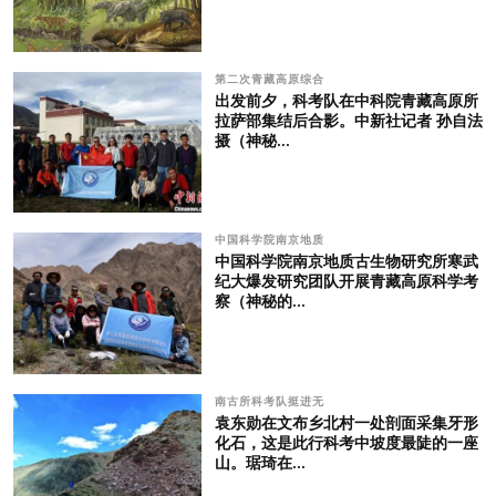
第二次青藏高原综合
出发前夕，科考队在中科院青藏高原所
拉萨部集结后合影。中新社记者 孙自法
摄（神秘...
中国科学院南京地质
中国科学院南京地质古生物研究所寒武
纪大爆发研究团队开展青藏高原科学考
察（神秘的...
南古所科考队挺进无
袁东勋在文布乡北村一处剖面采集牙形
化石，这是此行科考中坡度最陡的一座
山。琚琦在...