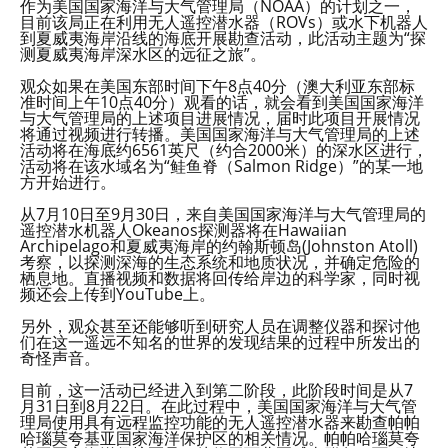
作为美国国家海洋与大气管理局（NOAA）的计划之一，
目前该局正在利用无人遥控潜水器（ROVs）或水下机器人
到夏威夷海岸沿线的海底开展勘查活动，此活动主题为“探
测夏威夷海岸深水区的远征之旅”。
观众如果在美国东部时间下午8点40分（澳大利亚东部标
准时间上午10点40分）观看的话，就会看到美国国家海洋
与大气管理局的上述项目进展情况，届时此项目开展情况
将通过视频进行转播。美国国家海洋与大气管理局的上述
活动将在海底约6561英尺（约合2000米）的深水区进行，
活动将在该水域名为“鲑鱼脊（Salmon Ridge）”的某一地
方开始进行。
从7月10日至9月30日，来自美国国家海洋与大气管理局的
遥控潜水机器人Okeanos探测器将在Hawaiian
Archipelago和夏威夷海岸的约翰斯顿岛(Johnston Atoll)
考察，以探测深海的生态系统和地质状况，并确定危险的
栖息地。直播视频和数据将回传给岸边的科学家，同时视
频还会上传到YouTube上。
另外，观众甚至还能够听到研究人员在调整仪器和探讨他
们在这一遥远不知名的世界的发现结果的过程中所发出的
奇怪声音。
目前，这一活动已经进入到第二阶段，此阶段时间是从7
月31日到8月22日。在此过程中，美国国家海洋与大气管
理局使用具有远程监控功能的无人遥控潜水器来勘查帕帕
哈瑙莫夸基亚国家海洋保护区的相关情况。帕帕哈瑙莫夸