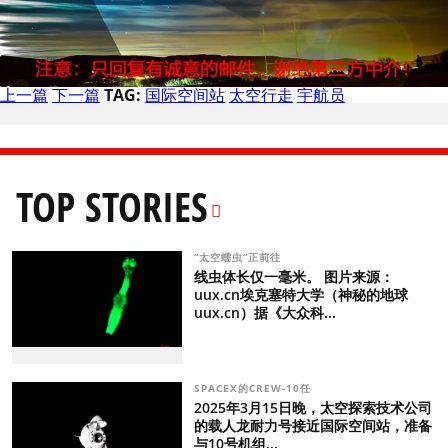
上一篇
下一篇
TAG:
国际空间站
太空行走
宇航员
TOP STORIES
“太空蠕虫”正前往
线虫体长仅一毫米。 图片来源：
uux.cn埃克塞特大学（神秘的地球
uux.cn）据《大众科...
SPACEX的CREW-10任
2025年3月15日晚，太空探索技术公司
的载人龙耐力号接近国际空间站，准备
与10号机组...