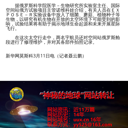
据俄罗斯科学院医学－生物研究所实验室主任、国际
空间站俄方试验项目主管诺维科娃介绍，有关人员在ＥＸ
ＰＯＳＥ－Ｒ实验设备中放入了细菌、蘑菇、植物种子等
生物，以研究有机生物在开放的太空环境下可能受到的影
响，试验结果将有助于揭示地球生命起源和未来开展星际
飞行。
在这次太空行走中，两名宇航员还对空间站俄罗斯舱
段进行了修理维护，并对其各部件拍照记录。
新华网莫斯科3月11日电（记者聂云鹏）