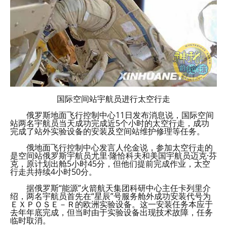
国际空间站宇航员进行太空行走
俄罗斯地面飞行控制中心11日发布消息说，国际空间
站两名宇航员当天成功完成近5个小时的太空行走，成功
完成了站外实验设备的安装及空间站维护修理等任务。
俄地面飞行控制中心发言人伦金说，参加太空行走的
是空间站俄罗斯宇航员尤里·隆恰科夫和美国宇航员迈克·芬
克，原计划出舱5小时45分，但他们提前完成作业，太空
行走共持续4小时50分。
据俄罗斯“能源”火箭航天集团科研中心主任卡列里介
绍，两名宇航员首先在“星辰”号服务舱外成功安装代号为
ＥＸＰＯＳＥ－Ｒ的欧洲实验设备。这一安装任务本应于
去年年底完成，但当时由于实验设备出现技术故障，任务
临时取消。